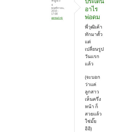
ประเด็น
หนูนิว
4
อาไร
พฤศจิกายน,
2010 -
17:08
พ่อดม
permalink
พี่วุฒิเค้า
ทักมาตั้ว
แต่
เปลี่ยนรูป
วันแรก
แล้ว
(จะบอก
ว่าแค่
ลูกสาว
เห็นครึ่ง
หน้า ก็
สวยแล้ว
ใช่มั๊ย
อิอิ)