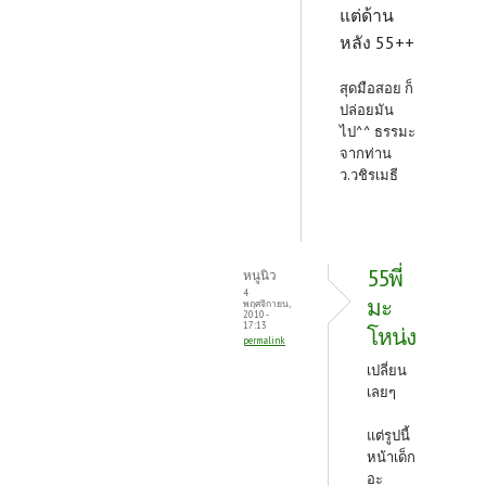
แต่ด้าน
หลัง 55++
สุดมือสอย ก็
ปล่อยมัน
ไป^^ ธรรมะ
จากท่าน
ว.วชิรเมธี
55พี่
หนูนิว
4
มะ
พฤศจิกายน,
2010 -
17:13
โหน่ง
permalink
เปลี่ยน
เลยๆ
แต่รูปนี้
หน้าเด็ก
อะ