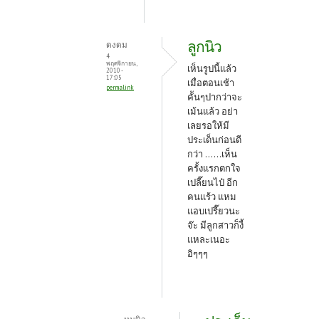
ลูกนิว
ดงดม
4
พฤศจิกายน,
เห็นรูปนี้แล้ว
2010 -
17:05
เมื่อตอนเช้า
permalink
คัันๆปากว่าจะ
เม้นแล้ว อย่า
เลยรอให้มี
ประเด็นก่อนดี
กว่า ......เห็น
ครั้งแรกตกใจ
เปลี๊ยนไป๋ อีก
คนแร้ว แหม
แอบเปรี๊ยวนะ
จ๊ะ มีลูกสาวก็งี้
แหละเนอะ
อิๆๆๆ