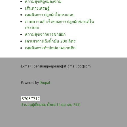
ความสุขที่ถูกมองข้าม
เส้นทางเศรษฐี
เทคนิคการปลูกผักในกระสอบ
ภาพความสำเร็จของการปลูกผักฮ่องเต้ใน
กระสอบ
ความสุขจากการขายผัก
เตาเผาถ่านถังน้ำมัน 200 ลิตร
เทคนิคการทำบ่อปลาพลาสติก
E-mail : bansuanporpeang[at]gmail[dot]com
Powered by
Drupal
จำนวนผู้เยี่ยมชม ตั้งแต่ 14 ตุลาคม 2551