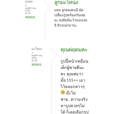
ลูกมะโหน่ง
ดงดม
4
พฤศจิกายน,
แหม ลูกสองคนนี่ นัด
2010 -
16:56
เปลี่ยนรูปพร้อมกันเลย
permalink
นะ สงสัยมีอะไรแน่ๆเรย
นิ อิๆๆบอกมานะ
คุณพ่อดมคะ
มะโหน่ง
4
พฤศจิกายน,
2010 -
รูปนี้หน้าเหมือน
16:58
permalink
เด็กผู้ชายดีนะ
คะ คุณพ่อว่า
มั้ย 555++ เอา
ไว้หลอกสาวๆ
อ๊ะไม่
ช่าย...ความจริง
หารูปสวยๆไม่
ได้ ก็เลยเลือกรูป