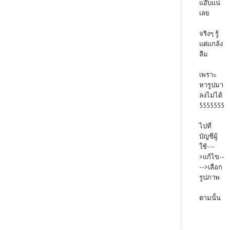
แอ๊บแน่
เลย
จริงๆ รู้
แต่แกล้ง
ลืม
เพราะ
หารูปมา
ลงไม่ได้
5555555
ไปที่
บัญชีผู้
ใช้---
>แก้ไข--
-->เลือก
รูปภาพ
ตามนั้น