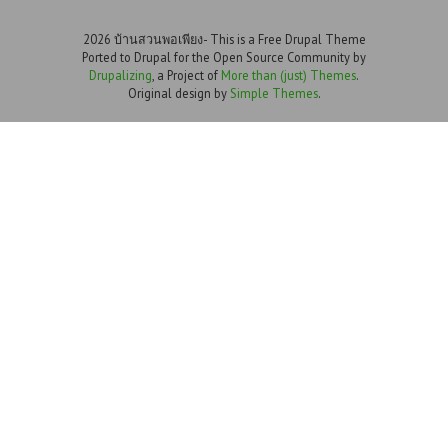
2026 บ้านสวนพอเพียง- This is a Free Drupal Theme
Ported to Drupal for the Open Source Community by
Drupalizing
, a Project of
More than (just) Themes
.
Original design by
Simple Themes
.