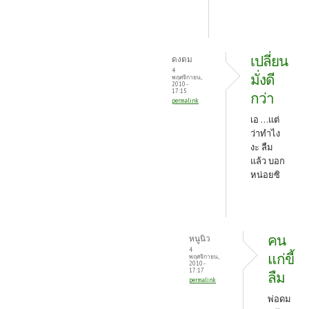
เปลี่ยน
ดงดม
4
มั่งดี
พฤศจิกายน,
2010 -
17:15
กว่า
permalink
เอ ...แต่
ว่าทำไง
งะ ลืม
แล้ว บอก
หน่อยซิ
คน
หนูนิว
4
แก่ขี้
พฤศจิกายน,
2010 -
17:17
ลืม
permalink
พ่อดม