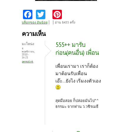
Fa
T
Pi
ce
w
nt
บล็อกของ อ้นน้อย
อ่าน 8433 ครั้ง
b
itt
er
ความเห็น
o
er
es
555++ มารับ
มะโหน่ง
o
t
4
ก่อน(คนอื่น) เพื่อน
พฤศจิกายน,
2010 -
k
16:21
permalink
เพื่อนเรามา เราก็ต้อง
มาต้อนรับเพื่อน
เอ๊ะ...ยังไง เริ่มงงตัวเอง
สุดมือสอย ก็ปล่อยมันไป^^
ธรรมะ จากท่าน ว.วชิรเมธี