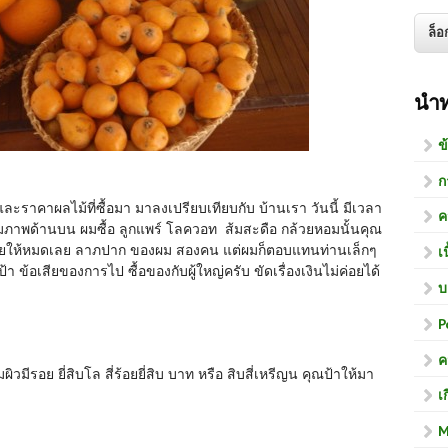
นำ
ข
ก
ะราคาผลไม้ที่ซื้อมา มาลงเปรียบเทียบกับ บ้านเรา วันนี้ มีเวลา
ค
มภาพด้านบน ผมซื้อ ลูกแพร์ โลควอท ส้มสะดือ กล้วยหอมนั้นคุณ
า จ่ายให้หมดเลย ลาภปาก ของผม สองคน แต่ผมก็ตอบแทนท่านเล็กๆ
เ
ข้อเสียของการไป ซื้อของกับผู้ใหญ่ครับ ขัดเรื่องเงินไม่ค่อยได้
บ
P
ค
วมีรอย ยี่สิบโล สี่ร้อยยี่สิบ บาท หรือ สิบสี่เหรีญน คุณป้าให้มา
เ
M