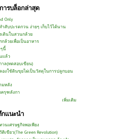
การบล็อกล่าสุด
ad Only
ีทำสับปะรดกวน ง่ายๆ เก็บไว้ได้นาน
งเดินในสวนกล้วย
กกล้วยเพื่อเป็นอาหาร
ๆนี้
นแล้ว
ูกาล(ทดสอบเขียน)
ลองใช้ดินขุยไผ่เป็นวัสดุในการปลูกบอน
ามหลัง
บครุฑลังกา
เพิ่มเติม
ทึกแนะนำ
ทวนเศรษฐกิจพอเพียง
วัติเขียว(The Green Revolution)