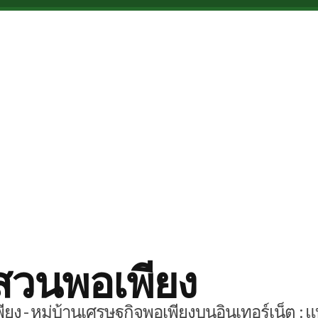
สวนพอเพียง
ยง - หมู่บ้านเศรษฐกิจพอเพียงบนอินเทอร์เน็ต : แ