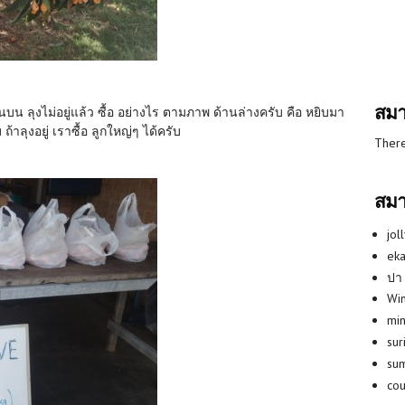
สมา
บน ลุงไม่อยู่แล้ว ซื้อ อย่างไร ตามภาพ ด้านล่างครับ คือ หยิบมา
้าลุงอยู่ เราซื้อ ลูกใหญ่ๆ ได้ครับ
There
สมา
jol
eka
ปา
Win
min
su
su
co