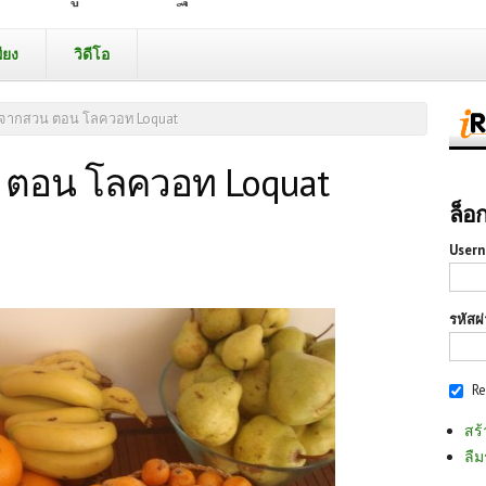
ียง
วิดีโอ
ม้จากสวน ตอน โลควอท Loquat
น ตอน โลควอท Loquat
ล็อ
Usern
รหัสผ
R
สร้
ลืม