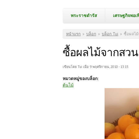
พระราชดำรัส
เศรษฐกิจพอเพ
คุณอยู่ที่นี่
หน้าแรก
»
บล็อก
»
บล็อก Tui
»
ซื้อผลไ
ซื้อผลไม้จากสว
เขียนโดย
Tui
เมื่อ 9 พฤศจิกายน, 2010 - 13:15
หมวดหมู่ของบล็อก:
ต้นไม้