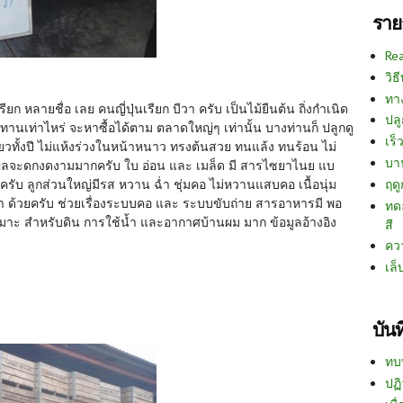
ราย
Re
วิธ
ทา
รียก หลายชื่อ เลย คนญี่ปุ่นเรียก บีวา ครับ เป็นไม้ยืนต้น ถิ่งกำเนิด
ปลู
ะทานเท่าไหร่ จะหาซื้อได้ตาม ตลาดใหญ่ๆ เท่านั้น บางท่านก็ ปลูกดู
เร็ว
วทั้งปี ไม่แห้งร่วงในหน้าหนาว ทรงต้นสวย ทนแล้ง ทนร้อน ไม่
บา
ดีผลจะดกงดงามมากครับ ใบ อ่อน และ เมล็ด มี สารไซยาไนย แบ
ฤด
 ครับ ลูกส่วนใหญ่มีรส หวาน ฉ่ำ ชุ่มคอ ไม่หวานแสบคอ เนื้อนุ่ม
ยา ด้วยครับ ช่วยเรื่องระบบคอ และ ระบบขับถ่าย สารอาหารมี พอ
ทด
เหมาะ สำหรับดิน การใช้น้ำ และอากาศบ้านผม มาก ข้อมูลอ้างอิง
สี
คว
เล็
บัน
ทบ
ปฏิ