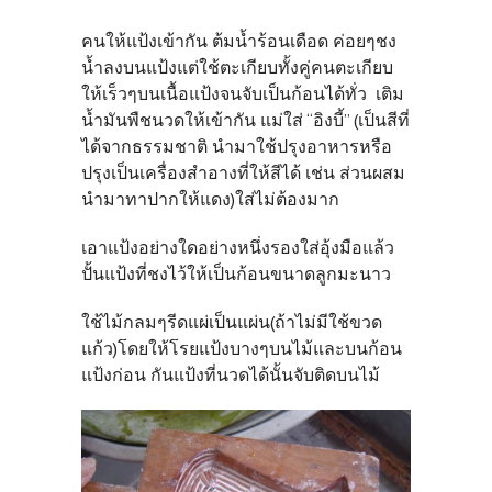
คนให้แป้งเข้ากัน ต้มน้ำร้อนเดือด ค่อยๆชง
น้ำลงบนแป้งแต่ใช้ตะเกียบทั้งคู่คนตะเกียบ
ให้เร็วๆบนเนื้อแป้งจนจับเป็นก้อนได้ทั่ว เติม
น้ำมันพืชนวดให้เข้ากัน แม่ใส่ “อิงบี้” (เป็นสีที่
ได้จากธรรมชาติ นำมาใช้ปรุงอาหารหรือ
ปรุงเป็นเครื่องสำอางที่ให้สีได้ เช่น ส่วนผสม
นำมาทาปากให้แดง)ใส่ไม่ต้องมาก
เอาแป้งอย่างใดอย่างหนึ่งรองใส่อุ้งมือแล้ว
ปั้นแป้งที่ชงไว้ให้เป็นก้อนขนาดลูกมะนาว
ใช้ไม้กลมๆรีดแผ่เป็นแผ่น(ถ้าไม่มีใช้ขวด
แก้ว)โดยให้โรยแป้งบางๆบนไม้และบนก้อน
แป้งก่อน กันแป้งที่นวดได้นั้นจับติดบนไม้