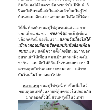
กินกันเองได้ในครัว อ้อ หากว่าไม่มีพิมพ์ ก็
รีดแป้งที่นวดนี้แผ่เป็นแผ่นแล้วปั้นเป็นกู๋ไช่
ก้อนกลม ดัดแปลงเอานะคะ ไม่ใส่สีก็ได้ค่ะ
ได้อิ่มท้องกับขนมกู๋ไช่สูตรแม่แล้ว...อยาก
บอกเพื่อน สมช.ว่า
ขอลากิจ
(อีกแล้ว)เขียน
บล็อกครั้งนี้ ขอเรียนว่า...
หลายวันนี้คงไม่ได้
เข้ามาตอบบล็อกหรือคอมเม้นท์บล็อกเพื่อน
สมช.
น่ะค่ะ แต่มีความตั้งใจเขียน อยากบอก
อยากเล่าให้เพื่อน สมช.บ้านสวนฯฟัง คงไม่
ว่ากัน ...และอีกไม่กี่วันเป็นวันลอยกระทง มี
ความสุขกับวันลอยกระทงนะคะ ...แล้วพบ
กันใหม่ในโอกาสต่อไปค่ะ
หมายเหตุ
ขนมกู๋ไช่ชุดนี้ ทำขึ้นเพื่อไหว้
ขอบคุณเทพทั้งหลายที่คุ้มครองให้ปลอดภัย
มาตลอดทั้งปีนี้ ส่วนพรุ่งนี้ไหว้เทพฯ