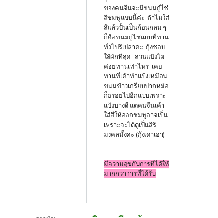
k
ของคนจีนจะมีขนมกู๋ไช่
สีชมพูแบบนี้ค่ะ ถ้าไม่ใส่
สีแล้วปั้นเป็นก้อนกลม ๆ
ก็คือขนมกู๋ไช่แบบที่ทาน
ทั่วไปรึเปล่าคะ กุ้งชอบ
ใส้ผักที่สุด ส่วนแป้งไม่
ค่อยทานเท่าไหร่ เคย
ทานที่เค้าทำแป้งเหมือน
ขนมข้าวเกรียบปากหม้อ
ก็อร่อยไปอีกแบบเพราะ
แป้งบางดี แต่คนจีนเค้า
ใส่สีให้ออกชมพูอาจเป็น
เพราะจะได้ดูเป็นสิริ
มงคลมั้งคะ (กุ้งเดาเอา)
มีความสุขกับการที่ได้ให้
มากกว่าการที่ได้รับ