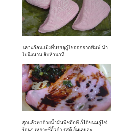
เคาะก้อนแป้งที่บรรจุกู๋ไช่ออกจากพิมพ์ นำ
ไปนึ่งนาน สิบห้านาที
สุกแล้วทาด้วยน้ำมันพืชอีกที ก็ได้ขนมกู๋ไช่
ร้อนๆ เหยาะซี่อิ๊วดำ รสดี อิ่มเลยค่ะ