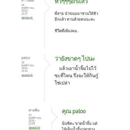
หิวๆๆๆอีกแล้ว
สาวน้อย
16
พฤศจิกายน,
2010 -
พี่สาย นำขนมมาชวนให้หิว
15:37
permalink
อีกแล้ว ทานด้วยคนนะคะ
ชีวืตที่เพียงพอ..
ว่ายังขาดๆ ไปนะ
paloo
16
พฤศจิกายน,
แล้วเอาน้ำจิ้มไปไว้
2010 -
15:51
ซะที่ไหน รึงจะให้กินกู๋
permalink
ใช่เปล่า
คุณ paloo
สายพิน
21
พฤศจิกายน,
2010 -
นั่นซิคะ ขาดน้ำจิ้ม แต่
22:09
permalink
ได้เห็นน้ำจิ้มปลาย่าง