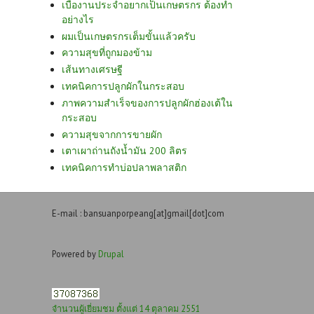
เบื่องานประจำอยากเป็นเกษตรกร ต้องทำ
อย่างไร
ผมเป็นเกษตรกรเต็มขั้นแล้วครับ
ความสุขที่ถูกมองข้าม
เส้นทางเศรษฐี
เทคนิคการปลูกผักในกระสอบ
ภาพความสำเร็จของการปลูกผักฮ่องเต้ใน
กระสอบ
ความสุขจากการขายผัก
เตาเผาถ่านถังน้ำมัน 200 ลิตร
เทคนิคการทำบ่อปลาพลาสติก
E-mail : bansuanporpeang[at]gmail[dot]com
Powered by
Drupal
จำนวนผู้เยี่ยมชม ตั้งแต่ 14 ตุลาคม 2551