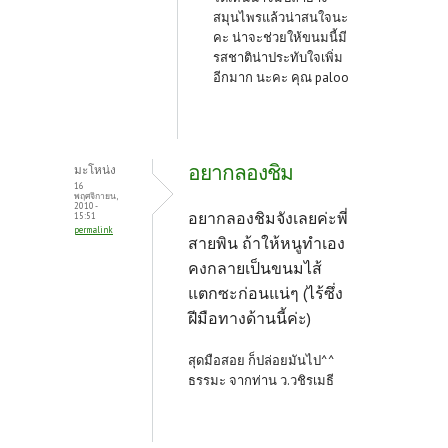
สมุนไพรแล้วน่าสนใจนะ
คะ น่าจะช่วยให้ขนมนี้มี
รสชาติน่าประทับใจเพิ่ม
อีกมาก นะคะ คุณ paloo
อยากลองชิม
มะโหน่ง
16
พฤศจิกายน,
2010 -
อยากลองชิมจังเลยค่ะพี่
15:51
permalink
สายพิน ถ้าให้หนูทำเอง
คงกลายเป็นขนมไส้
แตกซะก่อนแน่ๆ (ไร้ซึ่ง
ฝีมือทางด้านนี้ค่ะ)
สุดมือสอย ก็ปล่อยมันไป^^
ธรรมะ จากท่าน ว.วชิรเมธี