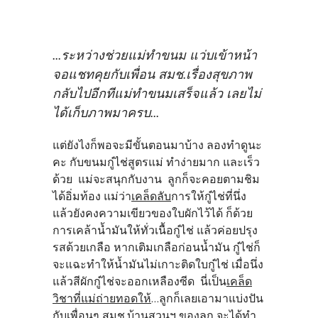
...ระหว่างช่วยแม่ทำขนม แว่บเข้าหน้า
จอแชทคุยกับเพื่อน สมช.เรื่องสุขภาพ
กลับไปอีกทีแม่ทำขนมเสร็จแล้ว เลยไม่
ได้เก็บภาพมาครบ...
แต่ยังไงก็พอจะมีขั้นตอนมาบ้าง ลองทำดูนะ
คะ กับขนมกู๋ไช่สูตรแม่ ทำง่ายมาก และเร็ว
ด้วย แม่จะสนุกกับงาน ลูกก็จะคอยตามชิม
ได้อิ่มท้อง แม่ว่า
เคล็ดลับ
การให้กู๋ไช่ที่นึ่ง
แล้วยังคงความเขียวของใบผักไว้ได้ ก็ด้วย
การเคล้าน้ำมันให้ทั่วเนื้อกู๋ไช่ แล้วค่อยปรุง
รสด้วยเกลือ หากเติมเกลือก่อนน้ำมัน กู๋ไช่ก็
จะแฉะทำให้น้ำมันไม่เกาะติดใบกู๋ไช่ เมื่อนึ่ง
แล้วสีผักกู๋ไช่จะออกเหลืองซีด นี่เป็น
เคล็ด
วิชาที่แม่ถ่ายทอดให้
...ลูกก็เลยเอามาแบ่งปัน
กับเพื่อนๆ สมช.บ้านสวนฯ ของลูก จะได้ทำ