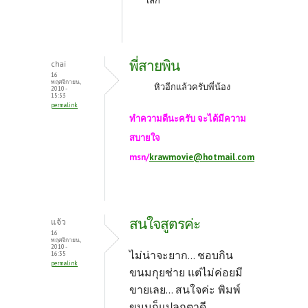
เล็ก
พี่สายพิน
chai
16
พฤศจิกายน,
หิวอีกแล้วครับพี่น้อง
2010 -
15:53
permalink
ทำความดีนะครับ จะได้มีความ
สบายใจ
msn/
krawmovie@hotmail.com
สนใจสูตรค่ะ
แจ้ว
16
พฤศจิกายน,
2010 -
ไม่น่าจะยาก... ชอบกิน
16:35
permalink
ขนมกุยช่าย แต่ไม่ค่อยมี
ขายเลย... สนใจค่ะ พิมพ์
ขนมก็แปลกตาดี