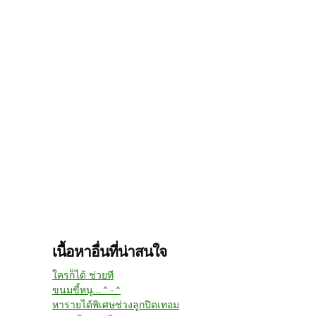
เนื้อหาอื่นที่น่าสนใจ
ใครก็ได้ ช่วยที
ขนมขี้หนู... ^ - ^
หารายได้พิเศษช่วงลูกปิดเทอม