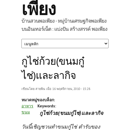
เพียง
บ้านสวนพอเพียง - หมู่บ้านเศรษฐกิจพอเพียง
บนอินเทอร์เน็ต : แบ่งปัน สร้างสรรค์ พอเพียง
กูไช่ก้วย(ขนมกู๋
ไช่)และลากิจ
เขียนโดย
สายพิน
เมื่อ 16 พฤศจิกายน, 2010 - 15:28
หมวดหมู่ของบล็อก:
อาหาร
Keywords:
ขนม
กูไช่ก้วย(ขนมกู๋ไช่)และลากิจ
วันนี้เชิญชวนทำขนมกู๋ไช่ ตำรับของ