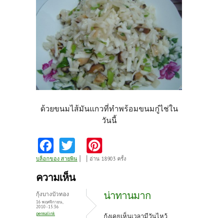
ด้วยขนมไส้มันแกว
ที่ทำพร้อมขนมกู๋ไช่ใน
วันนี้
Fa
T
Pi
ce
w
nt
บล็อกของ สายพิน
อ่าน 18903 ครั้ง
b
itt
er
ความเห็น
o
er
es
น่าทานมาก
กุ้งบางบัวทอง
o
t
16 พฤศจิกายน,
2010 - 15:36
permalink
กุ้งเคยเห็นเวลามีวันไหว้