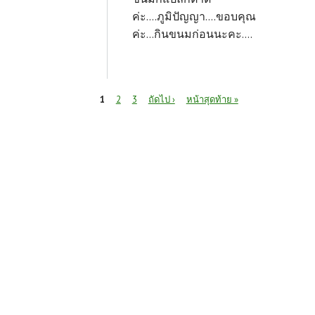
ค่ะ....ภูมิปัญญา....ขอบคุณ
ค่ะ...กินขนมก่อนนะคะ....
หน้า
1
2
3
ถัดไป ›
หน้าสุดท้าย »