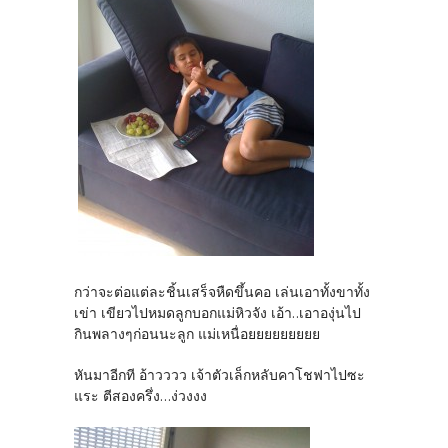
กว่าจะต่อแต่ละชิ้นเสร็จหืดขึ้นคอ เล่นเอาทั้งขาทั้ง
เข่า เขียวไปหมดลูกบอกแม่หิวจัง เอ้า..เอาองุ่นไป
กินพลางๆก่อนนะลูก แม่เหนื่อยยยยยยยยย
หันมาอีกที อ้าวววว เจ้าตัวเล็กหลับคาโชฟาไปซะ
แระ ตีสองครึ่ง...ง่วงงง