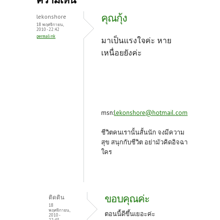
o
er
es
คุณกุ้ง
lekonshore
o
t
18 พฤศจิกายน,
2010 - 22:42
permalink
k
มาเป็นแรงใจค่ะ หาย
เหนื่อยยังค่ะ
msn:
lekonshore@hotmail.com
ชีวิตคนเรานั้นสั้นนัก จงมีความ
สุข สนุกกับชีวิต อย่ามัวคิดอิจฉา
ใคร
ขอบคุณค่ะ
ติดดิน
18
พฤศจิกายน,
ตอนนี้ดีขึ้นเยอะค่ะ
2010 -
22:43