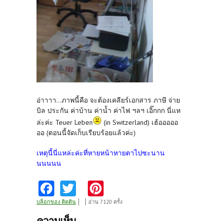
อ่าาาา...ภาพนี้คือ จะต้องเคลียร์เอกสาร ภาษี จ่าย
บิล ประกัน ค่าบ้าน ค่าน้ำ ค่าไฟ ฯลฯ เอิ๊กกก นี่แห
ล่ะค่ะ Teuer Leben
(in Switzerland) เฮ้อออออ
ออ (ตอนนี้จัดเก็บเรียบร้อยแล้วค่ะ)
เหตุนี้นี่แหล่ะค่ะที่หายหน้าหายตาไปซะนาน
นนนนน
Fa
T
Pi
ce
w
nt
บล็อกของ ติดดิน
อ่าน 7120 ครั้ง
b
itt
er
ความเห็น