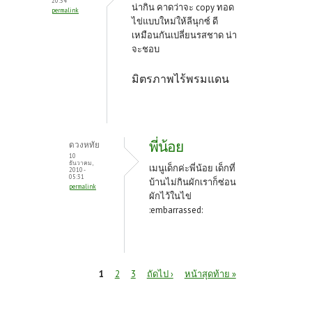
20:34
น่ากิน คาดว่าจะ copy ทอด
permalink
ไข่แบบใหม่ให้ลีนุกซ์ ดี
เหมือนกันเปลี่ยนรสชาด น่า
จะชอบ
มิตรภาพไร้พรมแดน
พี่น้อย
ดวงหทัย
10
ธันวาคม,
เมนูเด็กค่ะพี่น้อย เด็กที่
2010 -
05:31
บ้านไม่กินผักเราก็ซ่อน
permalink
ผักไว้ในไข่
:embarrassed:
หน้า
1
2
3
ถัดไป ›
หน้าสุดท้าย »