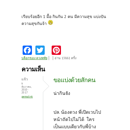
เรียบร้อยอีก 1 มื้อ กินกัน 2 คน มีความสุข แบ่งปัน
ความสุขกันจ้า
Fa
T
Pi
ce
w
nt
บล็อกของ ดวงหทัย
อ่าน 13861 ครั้ง
b
itt
er
ความเห็น
o
er
es
ขอแบ่งด้วยสักคน
แจ้ว
o
t
9
ธันวาคม,
2010 -
k
น่ากินจัง
20:17
permalink
ปล. น้องดวง พี่เปิดเวบไป
หน้าถัดไปไม่ได้ ใคร
เป็นแบบเดียวกับพี่บ้าง