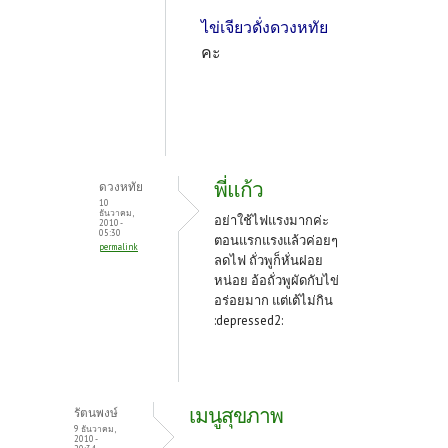
ไข่เจียวดั่งดวงหทัย
คะ
พี่แก้ว
ดวงหทัย
10
ธันวาคม,
อย่าใช้ไฟแรงมากค่ะ
2010 -
05:30
ตอนแรกแรงแล้วค่อยๆ
permalink
ลดไฟ ถั่วพูก็หั่นฝอย
หน่อย อ้อถั่วพูผัดกับไข่
อร่อยมาก แต่เต้ไม่กิน
:depressed2:
เมนูสุขภาพ
รัตนพงษ์
9 ธันวาคม,
2010 -