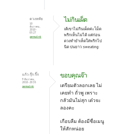
ไม่กินเผ็ด
ดวงหทัย
10
ธันวาคม,
เต้เขาไม่กินเผ็ดค่ะ เ็ม็ด
2010 -
05:27
พริกเห็่นไม่ได้ แต่ก่อน
permalink
ดวงทำยำเห็ดใส่พริกไป
นิด บ่นยาว :sweating:
ขอบคุณจ๊า
แก้ว กุ๊ก กิ๊ก
9 ธันวาคม,
2010 - 20:35
เตรียมตัวลอกเลย ไม่
permalink
เคยทำ ถั่วพู เพราะ
กลัวมันไม่สุก เด๋วจะ
ลองคะ
เกือบลืม ต้องมีชื่อเมนู
ให้สักหน่อย