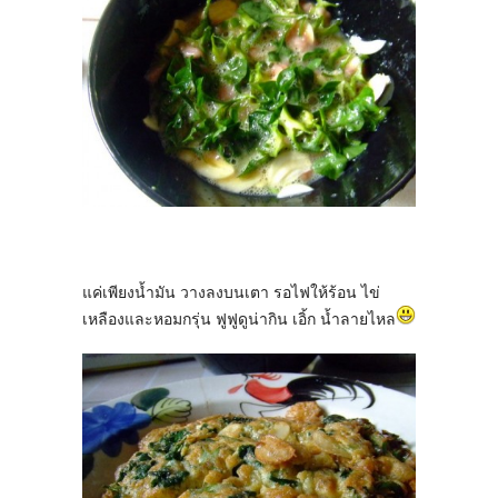
แค่เพียงน้ำมัน วางลงบนเตา รอไฟให้ร้อน ไข่
เหลืองและหอมกรุ่น ฟูฟูดูน่ากิน เอิ้ก น้ำลายไหล