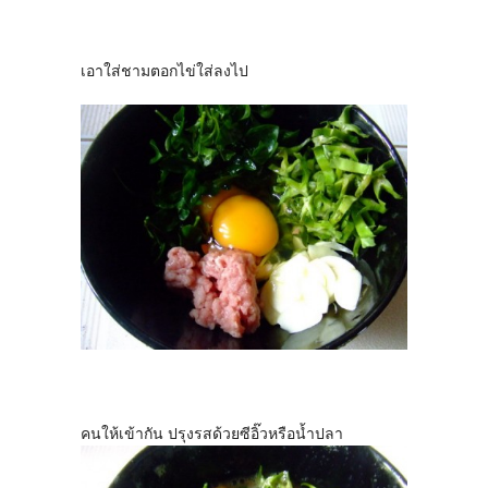
เอาใส่ชามตอกไข่ใส่ลงไป
คนให้เข้ากัน ปรุงรสด้วยซีอิ๊วหรือน้ำปลา