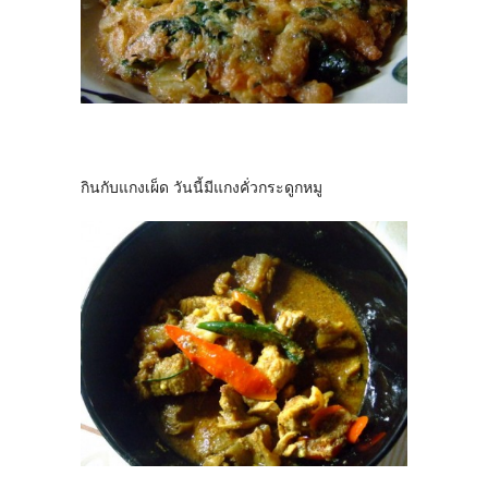
กินกับแกงเผ็ด วันนี้มีแกงคั่วกระดูกหมู