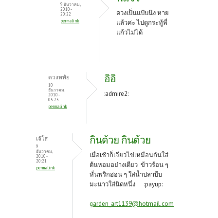
9 ธันวาคม,
2010 -
ดวงเป็นแป้บนึง หาย
20:22
permalink
แล้วค่ะ ไปดูกระทู้พี่
แก้วไม่ได้
อิอิ
ดวงหทัย
10
ธันวาคม,
:admire2:
2010 -
05:25
permalink
กินด้วย กินด้วย
เจ้โส
9
ธันวาคม,
เมื่อเช้าก็เจียวไข่เหมือนกันใส่
2010 -
20:21
ต้นหอมอย่างเดียว ข้าวร้อน ๆ
permalink
หั่นพริกอ่อน ๆ ใส่น้ำปลาบีบ
มะนาวใส่นิดหนึ่ง :payup:
garden_art1139@hotmail.com