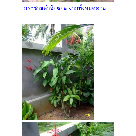
กระชายดำอีก๒กอ จากทั้งหมด๓กอ