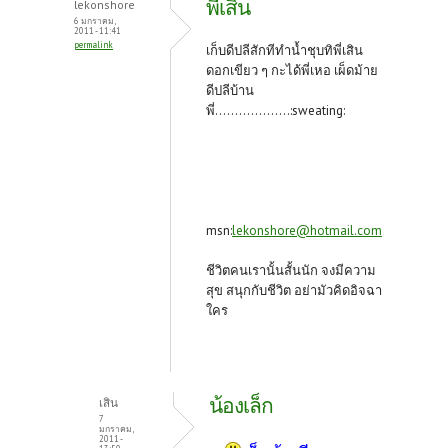
พี่เสิน
lekonshore
6 มกราคม,
2011 - 11:41
permalink
เก็บดีปลีสักทีทำน้ำชุบทิพี่เสิน
ดอกเขียว ๆ กะได้พี่เหอ เผ็ดม้าย
ดีปลีบ้าน
พี่...................:sweating:
msn:
lekonshore@hotmail.com
ชีวิตคนเรานั้นสั้นนัก จงมีความ
สุข สนุกกับชีวิต อย่ามัวคิดอิจฉา
ใคร
น้องเล็ก
เสิน
7
มกราคม,
2011 -