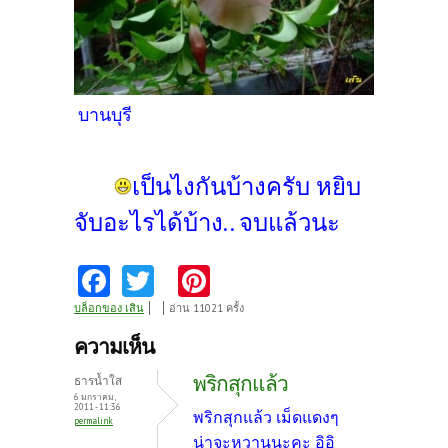
บานบุรี
เป็นไงกันบ้างครับ หยิบ
จับอะไรได้บ้าง.. จบแล้วนะ
Fa
T
Pi
ce
w
nt
บล็อกของ เสิน
อ่าน 11021 ครั้ง
b
itt
er
ความเห็น
o
er
es
พริกสุกแล้ว
ธารน้ำใส
o
t
6 มกราคม,
2011 - 11:36
พริกสุกแล้ว เม็ดแดงๆ
permalink
k
น่าจะหวานนะคะ อิอิ