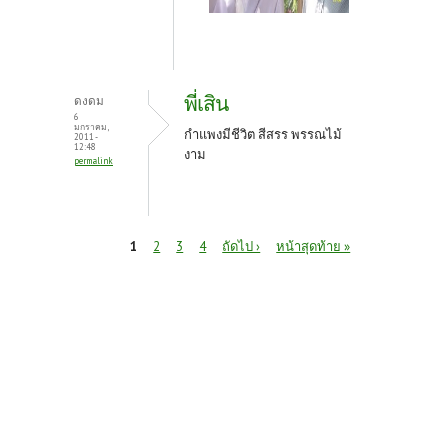
พี่เสิน
ดงดม
6
มกราคม,
กำแพงมีชีวิต สีสรร พรรณไม้
2011 -
12:48
งาม
permalink
หน้า
1
2
3
4
ถัดไป ›
หน้าสุดท้าย »