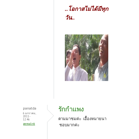
..โอกาสไม่ได้มีทุก
วัน..
รักกำแพง
panatda
6 มกราคม,
2011 -
ตามมาชมค่ะ เอื้องหมายนา
12:46
permalink
ชอบมากค่ะ