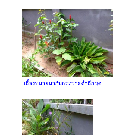
เอื้องหมายนากับกระชายดำอีกชุด