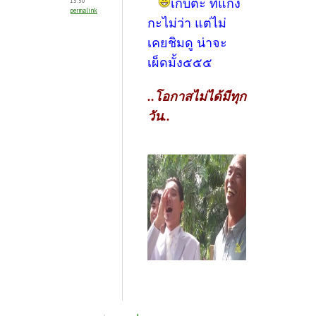
เก็บต้ะ ทีแกง
13:50
permalink
กะไม่ว่า แต่ไม่
เคยชิมดู น่าจะ
เผ็ดมั้ง๕๕๕
..โอกาสไม่ได้มีทุก
วัน..