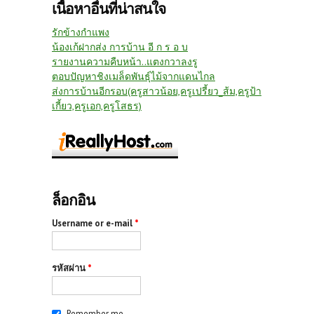
เนื้อหาอื่นที่น่าสนใจ
รักข้างกำแพง
น้องเก้ฝากส่ง การบ้าน อี ก ร อ บ
รายงานความคืบหน้า..แตงกวาลงรู
ตอบปัญหาชิงเมล็ดพันธุ์ไม้จากแดนไกล
ส่งการบ้านอีกรอบ(ครูสาวน้อย,ครูเปรี้ยว_ส้ม,ครูป้า
เกี้ยว,ครูเอก,ครูโสธร)
ล็อกอิน
Username or e-mail
*
รหัสผ่าน
*
Remember me