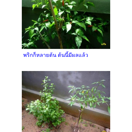
พริกก็หลายต้น ต้นนี้มีผลแล้ว