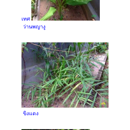
เทศ
ว่านพญางู
ขิงแดง