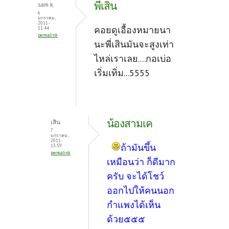
พี่เสิน
sam k.
6
มกราคม,
2011 -
คอยดูเอื้องหมายนา
11:44
permalink
นะพี่เสินมันจะสูงเท่า
ไหล่เราเลย....กอเบ่อ
เริ่มเทิ่ม...5555
น้องสามเค
เสิน
7
มกราคม,
2011 -
ถ้ามันขึ้น
13:59
permalink
เหมือนว่า ก็ดีมาก
ครับ จะได้โชว์
ออกไปให้คนนอก
กำแพงได้เห็น
ด้วย๕๕๕