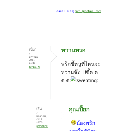
e-mail. puang
pech_@hotmail.com
หวานหรอ
เปี๊ยก
6
มกราคม,
2011 -
พริกขี้หนูที่ไหนจะ
13:46
permalink
หวานจ๊ะ !!ซี๊ด ด
ด ด:
คุณเปี๊ยก
เสิน
7
มกราคม,
2011 -
น้องพริก
13:45
permalink