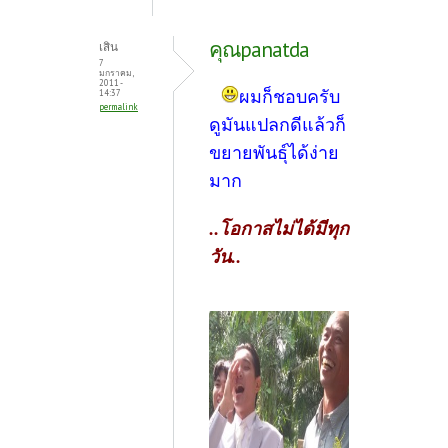
คุณpanatda
เสิน
7
มกราคม,
2011 -
ผมก็ชอบครับ
14:37
permalink
ดูมันแปลกดีแล้วก็
ขยายพันธุ์ได้ง่าย
มาก
..โอกาสไม่ได้มีทุก
วัน..