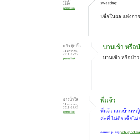
o
t
2011 -
:sweating:
15:30
k
permalink
"เชื่อในผล แห่งก
บานเช้า หรือป
แก้ว กุ๊ก กิ๊ก
11 มกราคม,
2011 - 15:33
บานเช้า หรือป่าว
permalink
พี่แจ้ว
ธารน้ำใส
11 มกราคม,
2011 - 15:42
พี่แจ้ว แถวบ้านห
permalink
ค่ะพี่ ไม่ต้องซื้อ
e-mail. puang
pech_@hotmai