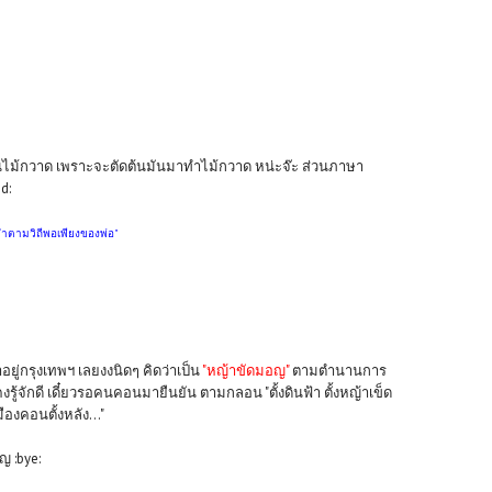
ยกต้นไม้กวาด เพราะจะตัดต้นมันมาทำไม้กวาด หน่ะจ๊ะ ส่วนภาษา
d:
ทำตามวิถีพอเพียงของพ่อ"
อยู่กรุงเทพฯ เลยงงนิดๆ คิดว่าเป็น
"หญ้าขัดมอญ"
ตามตำนานการ
้จักดี เดี๋ยวรอคนคอนมายืนยัน ตามกลอน "ตั้งดินฟ้า ตั้งหญ้าเข็ด
องคอนตั้งหลัง..."
ญ :bye: