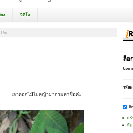
ียง
วิดีโอ
ไรคะ
ล็อ
Usern
รหัสผ
เอาดอกไม้ใบหญ้ามาถามหาชื่อค่ะ
R
สร้
ลืม