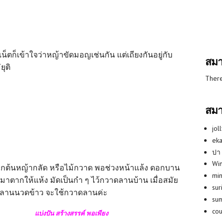
เน็ตก็เข้าใจว่าหญ้าขัดมอญเช่นกัน แต่เถียงกันอยู่กับ
สมา
ยุติ
There
สมา
jol
eka
ปา
Win
ยกต้นหญ้ากลัด หรือไม้กวาด พอช่วงหน้าแล้ง ดอกบาน
min
มาตากให้แห้ง มัดเป็นกำ ๆ ไว้กวาดลานบ้าน เมื่อสมัย
su
มีลานนวดข้าว จะใช้กวาดลานค่ะ
su
co
แบ่งปัน สร้างสรรค์ พอเพียง