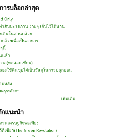
การบล็อกล่าสุด
ad Only
ีทำสับปะรดกวน ง่ายๆ เก็บไว้ได้นาน
งเดินในสวนกล้วย
กกล้วยเพื่อเป็นอาหาร
ๆนี้
นแล้ว
ูกาล(ทดสอบเขียน)
ลองใช้ดินขุยไผ่เป็นวัสดุในการปลูกบอน
ามหลัง
บครุฑลังกา
เพิ่มเติม
ทึกแนะนำ
ทวนเศรษฐกิจพอเพียง
วัติเขียว(The Green Revolution)