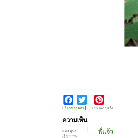
Fa
T
Pi
ce
w
nt
บล็อกของ แจ้ว
อ่าน 8433 ครั้ง
b
itt
er
ความเห็น
o
er
es
พี่แจ้ว
แดง อุบล
11 มกราคม,