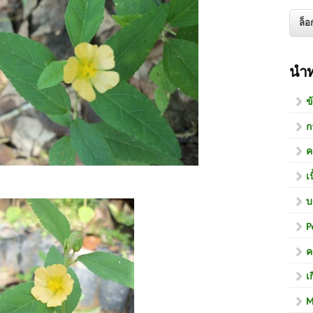
นำ
ข
ก
ค
เ
บ
P
ค
เ
M