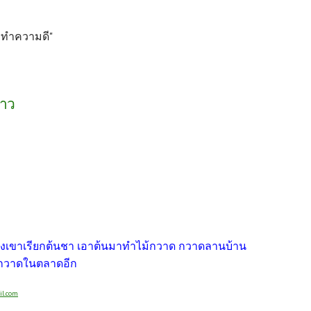
ารทำความดี"
่าว
ญิงเขาเรียกต้นชา เอาต้นมาทำไม้กวาด กวาดลานบ้าน
ไม่กวาดในตลาดอีก
l.com