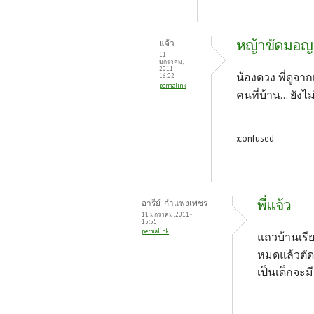
หญ้าขัดมอญ
แจ้ว
11
มกราคม,
2011 -
น้องดวง พี่ดูจาก
16:02
permalink
คนที่บ้าน... ยังไม่
:confused:
พี่แจ้ว
อารีย์_กำแพงเพชร
11 มกราคม, 2011 -
15:55
permalink
แถวบ้านเรี
หมดแล้วตัด
เป็นเด็กจะ