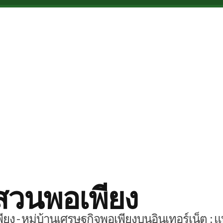
สวนพอเพียง
ยง - หมู่บ้านเศรษฐกิจพอเพียงบนอินเทอร์เน็ต : แ