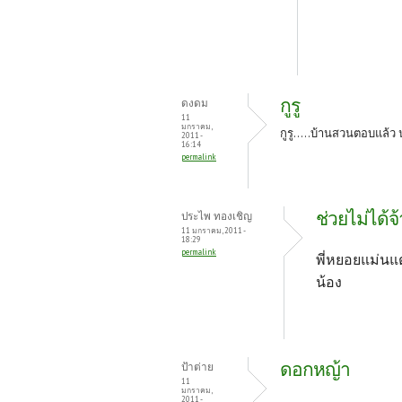
กูรู
ดงดม
11
มกราคม,
กูรู.....บ้านสวนตอบแล้ว
2011 -
16:14
permalink
ช่วยไม่ได้จ้
ประไพ ทองเชิญ
11 มกราคม, 2011 -
18:29
permalink
พี่หยอยแม่นแต
น้อง
ดอกหญ้า
ป้าต่าย
11
มกราคม,
2011 -