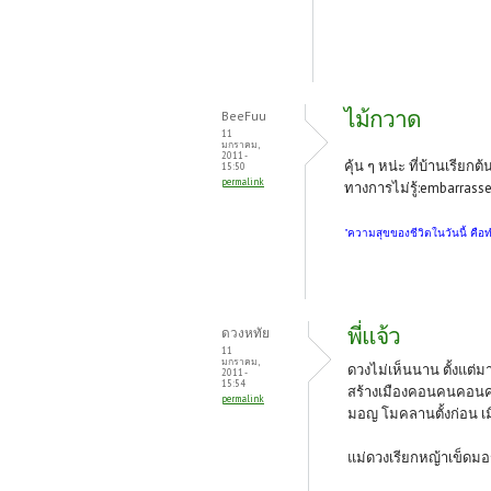
ไม้กวาด
BeeFuu
11
มกราคม,
2011 -
คุ้น ๆ หน่ะ ที่บ้านเรี
15:50
permalink
ทางการไม่รู้:embarrasse
"ความสุขของชีวิตในวันนี้ คือ
พี่แจ้ว
ดวงหทัย
11
มกราคม,
ดวงไม่เห็นนาน ตั้งแต่มา
2011 -
15:54
สร้างเมืองคอนคนคอนคงรู
permalink
มอญ โมคลานตั้งก่อน เมื
แม่ดวงเรียกหญ้าเข็ดมอ