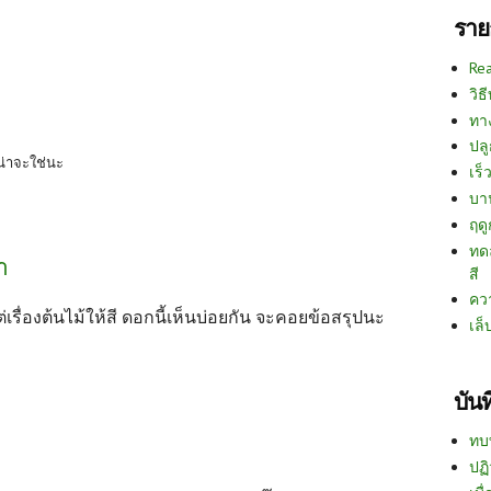
ราย
Re
วิธ
ทา
ปลู
 น่าจะใช่นะ
เร็ว
บา
ฤด
ทด
า
สี
คว
่เรื่องต้นไม้ให้สี ดอกนี้เห็นบ่อยกัน จะคอยข้อสรุปนะ
เล็
บัน
ทบ
ปฏิ