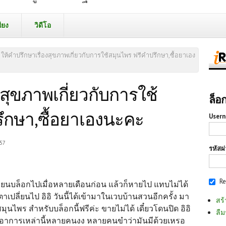
ียง
วิดีโอ
ให้คำปรึกษาเรื่องสุขภาพเกี่ยวกับการใช้สมุนไพร ฟรีคำปรึกษา,ซื้อยาเอง
งสุขภาพเกี่ยวกับการใช้
ล็อ
ึกษา,ซื้อยาเองนะคะ
Usern
:57
รหัสผ
R
เขียนบล็อกไปเมื่อหลายเดือนก่อน แล้วก็หายไป แทบไม่ได้
าเปลี่ยนไป อิอิ วันนี้ได้เข้ามาในเวบบ้านสวนอีกครั้ง มา
สร้
นไพร สำหรับบล็อกนี้ฟรีค่ะ ขายไม่ได้ เดี๋ยวโดนปิด อิอิ
ลืม
ะอาการเหล่านี้หลายคนงง หลายคนขำว่ามันมีด้วยเหรอ