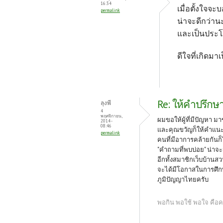
16:34
เมื่อตั้งใจ
permalink
น่าจะดีกว่านะ
และเป็นประโ
ดีใจที่เกิดมา
Re: ให้คำปรึกษา
ลุงพี
4
พฤศจิกายน,
ผมขอให้ผู้ที่มีปัญหา 
2014 -
08:46
และคุณขวัญก็ให้คำแนะนำ
permalink
คนที่มีอาการคล้ายกันก
"คำถามที่พบบ่อย" น่าจะ
อีกทั้งสมาชิกเว็บบ้าน
จะได้มีโอกาสในการศึกษา
ภูมิปัญญาไทยครับ
พอกิน พอใช้ พอใจ คื