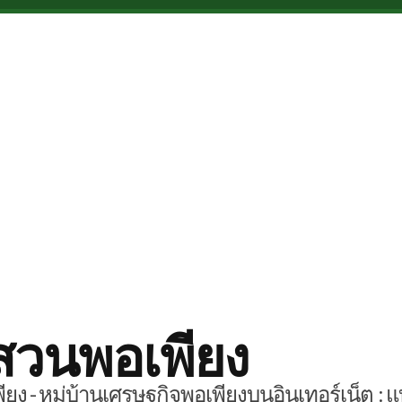
สวนพอเพียง
ยง - หมู่บ้านเศรษฐกิจพอเพียงบนอินเทอร์เน็ต : แ