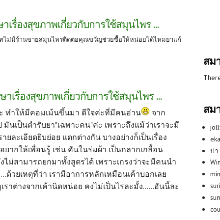
าเรื่องสุขภาพเกี่ยวกับการใช้สมุนไพร ...
่ทีทไม่มีร้านขายสมุนไพรติดต่อคุณขวัญช่วยซื้อให้หน่อยได้ไหมยาแก้
สมา
There
ษาเรื่องสุขภาพเกี่ยวกับการใช้สมุนไพร ...
สมา
ะ ทำให้มีคอมเม้นขึ้นมา ดีใจค่ะที่มีคนอ่าน
จาก
ป มันเป็นตำรับยา"เฉพาะคน"ค่ะ เพราะถึงแม้ว่าเราจะมี
jol
รายละเอียดยิบย่อย แตกต่างกัน บางอย่างก็เป็นเรื่อง
eka
ยากให้เพื่อนรู้ เช่น คันในร่มผ้า เป็นกลากเกลื้อน
ปา
ุนี้จึงไม่สามารถยกมาทั้งสูตรได้ เพราะเกรงว่าจะมีคนนำ
Win
.......ด้วยเหตุที่ว่า เรามีอาการหลักเหมือนเค้าบอกเลย
min
su
ราต่างจากเค้านิดหน่อย คงไม่เป็นไรละมั้ง......อันนี้ละ
su
co