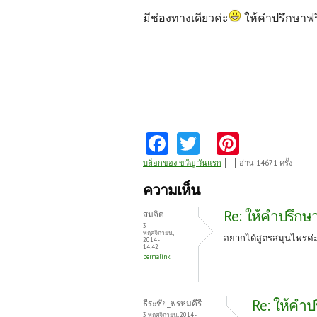
มีช่องทางเดียวค่ะ
ให้คำปรึกษาฟร
Fa
T
Pi
ce
w
nt
บล็อกของ ขวัญ วันแรก
อ่าน 14671 ครั้ง
b
itt
er
ความเห็น
o
er
es
Re: ให้คำปรึกษา
สมจิต
o
t
3
พฤศจิกายน,
อยากได้สูตรสมุนไพรค่ะ
2014 -
k
14:42
permalink
Re: ให้คำปร
ธีระชัย_พรหมคีรี
3 พฤศจิกายน, 2014 -