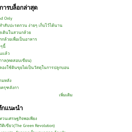
การบล็อกล่าสุด
ad Only
ีทำสับปะรดกวน ง่ายๆ เก็บไว้ได้นาน
งเดินในสวนกล้วย
กกล้วยเพื่อเป็นอาหาร
ๆนี้
นแล้ว
ูกาล(ทดสอบเขียน)
ลองใช้ดินขุยไผ่เป็นวัสดุในการปลูกบอน
ามหลัง
บครุฑลังกา
เพิ่มเติม
ทึกแนะนำ
ทวนเศรษฐกิจพอเพียง
วัติเขียว(The Green Revolution)