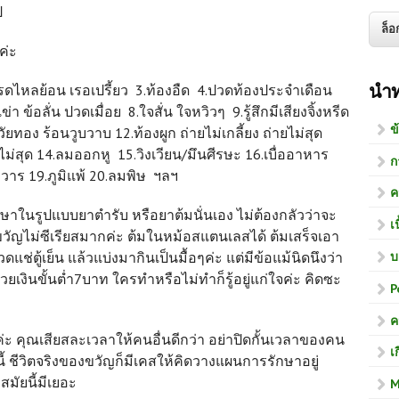
ป
ค่ะ
นำ
กรดไหลย้อน เรอเปรี้ยว 3.ท้องอืด 4.ปวดท้องประจำเดือน
 ข้อลั่น ปวดเมื่อย 8.ใจสั่น ใจหวิวๆ 9.รู้สึกมีเสียงจิ้งหรีด
ข
ยทอง ร้อนวูบวาบ 12.ท้องผูก ถ่ายไม่เกลี้ยง ถ่ายไม่สุด
่สุด 14.ลมออกหู 15.วิงเวียน/มึนศีรษะ 16.เบื่ออาหาร
ก
ทวาร 19.ภูมิแพ้ 20.ลมพิษ ฯลฯ
ค
ษาในรูปแบบยาตำรับ หรือยาต้มนั่นเอง ไม่ต้องกลัวว่าจะ
เ
มขวัญไม่ซีเรียสมากค่ะ ต้มในหม้อสแตนเลสได้ ต้มเสร็จเอา
บ
ดแช่ตู้เย็น แล้วแบ่งมากินเป็นมื้อๆค่ะ แต่มีข้อแม้นิดนึงว่า
วยเงินขั้นต่ำ7บาท ใครทำหรือไม่ทำก็รู้อยู่แก่ใจค่ะ คิดซะ
P
ค
ค่ะ คุณเสียสละเวลาให้คนอื่นดีกว่า อย่าปิดกั้นเวลาของคน
เ
้ ชีวิตจริงของขวัญก็มีเคสให้คิดวางแผนการรักษาอยู่
ัยนี้มีเยอะ
M