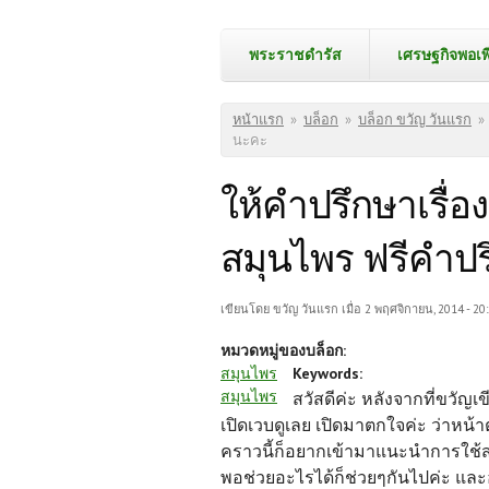
พระราชดำรัส
เศรษฐกิจพอเพ
คุณอยู่ที่นี่
หน้าแรก
»
บล็อก
»
บล็อก ขวัญ วันแรก
»
นะคะ
ให้คำปรึกษาเรื่อ
สมุนไพร ฟรีคำปร
เขียนโดย
ขวัญ วันแรก
เมื่อ 2 พฤศจิกายน, 2014 - 20
หมวดหมู่ของบล็อก:
สมุนไพร
Keywords:
สมุนไพร
สวัสดีค่ะ หลังจากที่ขวัญ
เปิดเวบดูเลย เปิดมาตกใจค่ะ ว่าหน้าต
คราวนี้ก็อยากเข้ามาแนะนำการใช้สมุ
พอช่วยอะไรได้ก็ช่วยๆกันไปค่ะ แล