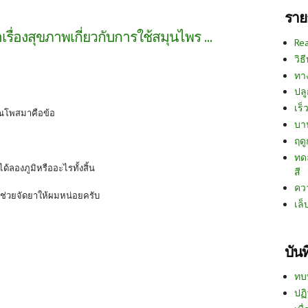
ราย
เรื่องสุขภาพเกี่ยวกับการใช้สมุนไพร ...
Re
วิธ
ทา
ปลู
เร็ว
ุณโพสมาคือข้อ
บา
ฤด
ทด
ได้ลองภูมิหรืออะไรทั้งสิ้น
สี
คว
งช่วยจัดยาให้ผมหน่อยครับ
เล็
บัน
ทบ
ปฏิ