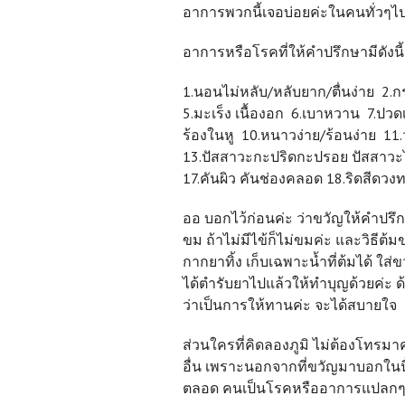
อาการพวกนี้เจอบ่อยค่ะในคนทั่วๆไ
อาการหรือโรคที่ให้คำปรึกษามีดังนี้
1.นอนไม่หลับ/หลับยาก/ตื่นง่าย 2.
5.มะเร็ง เนื้องอก 6.เบาหวาน 7.ปวดเข่า
ร้องในหู 10.หนาวง่าย/ร้อนง่าย 11.วั
13.ปัสสาวะกะปริดกะปรอย ปัสสาวะไม
17.คันผิว คันช่องคลอด 18.ริดสีดวง
ออ บอกไว้ก่อนค่ะ ว่าขวัญให้คำปรึก
ขม ถ้าไม่มีไข้ก็ไม่ขมค่ะ และวิธีต้
กากยาทิ้ง เก็บเฉพาะน้ำที่ต้มได้ ใส่ขว
ได้ตำรับยาไปแล้วให้ทำบุญด้วยค่ะ ด้
ว่าเป็นการให้ทานค่ะ จะได้สบายใจ
ส่วนใครที่คิดลองภูมิ ไม่ต้องโทรมา
อื่น เพราะนอกจากที่ขวัญมาบอกในนี
ตลอด คนเป็นโรคหรืออาการแปลกๆสม