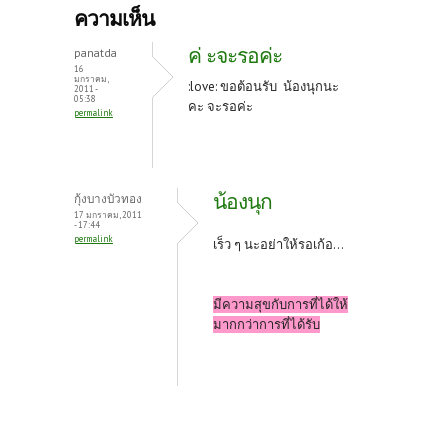
b
itt
er
ความเห็น
o
er
es
ค่ ะจะรอค่ะ
panatda
o
t
16
มกราคม,
:love: ขอต้อนรับ น้องนุกนะ
2011 -
k
05:38
คะ จะรอค่ะ
permalink
น้องนุก
กุ้งบางบัวทอง
17 มกราคม, 2011
- 17:44
permalink
เร็ว ๆ นะอย่าให้รอเก้อ...
มีความสุขกับการที่ได้ให้
มากกว่าการที่ได้รับ