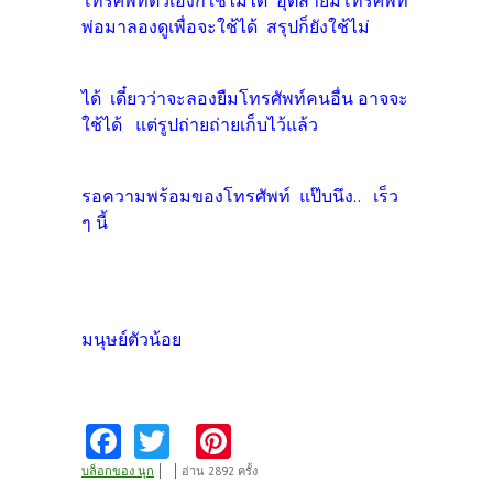
โทรศัพท์ตัวเองก็ใช้ไม่ได้ อุตส่ายืมโทรศัพท์
พ่อมาลองดูเพื่อจะใช้ได้ สรุปก็ยังใช้ไม่
ได้ เดี๋ยวว่าจะลองยืมโทรศัพท์คนอื่น อาจจะ
ใช้ได้ แต่รูปถ่ายถ่ายเก็บไว้แล้ว
รอความ
พร้อมของโทรศัพท์ แป๊บนึง.. เร็ว
ๆ นี้
มนุษย์ตัวน้อย
Fa
T
Pi
ce
w
nt
บล็อกของ นุก
อ่าน 2892 ครั้ง