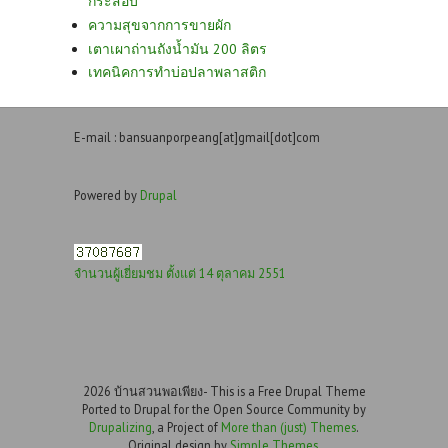
กระสอบ
ความสุขจากการขายผัก
เตาเผาถ่านถังน้ำมัน 200 ลิตร
เทคนิคการทำบ่อปลาพลาสติก
E-mail : bansuanporpeang[at]gmail[dot]com
Powered by
Drupal
จำนวนผู้เยี่ยมชม ตั้งแต่ 14 ตุลาคม 2551
2026 บ้านสวนพอเพียง- This is a Free Drupal Theme
Ported to Drupal for the Open Source Community by
Drupalizing
, a Project of
More than (just) Themes
.
Original design by
Simple Themes
.