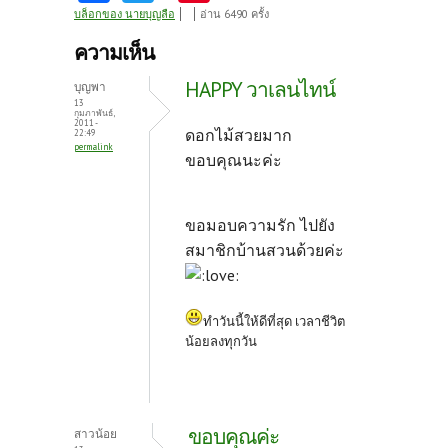
ce
w
nt
บล็อกของ นายบุญลือ
อ่าน 6490 ครั้ง
b
itt
er
ความเห็น
o
er
es
HAPPY วาเลนไทน์
บุญพา
o
t
13
กุมภาพันธ์,
2011 -
k
ดอกไม้สวยมาก
22:49
permalink
ขอบคุณนะค่ะ
ขอมอบความรัก ไปยัง
สมาชิกบ้านสวนด้วยค่ะ
ทำวันนี้ให้ดีที่สุด เวลาชีวิต
น้อยลงทุกวัน
ขอบคุณค่ะ
สาวน้อย