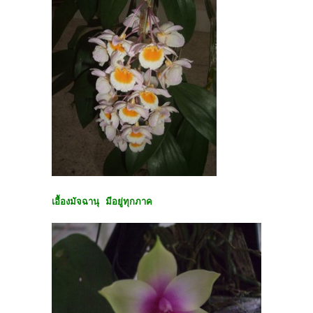
เอื้องมัจฉานุ มีอยู่ทุกภาค