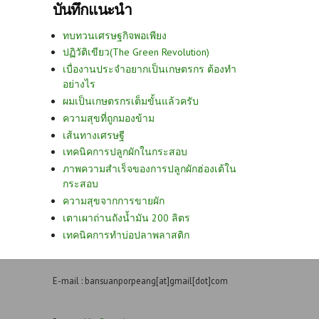
บันทึกแนะนำ
ทบทวนเศรษฐกิจพอเพียง
ปฏิวัติเขียว(The Green Revolution)
เบื่องานประจำอยากเป็นเกษตรกร ต้องทำ
อย่างไร
ผมเป็นเกษตรกรเต็มขั้นแล้วครับ
ความสุขที่ถูกมองข้าม
เส้นทางเศรษฐี
เทคนิคการปลูกผักในกระสอบ
ภาพความสำเร็จของการปลูกผักฮ่องเต้ใน
กระสอบ
ความสุขจากการขายผัก
เตาเผาถ่านถังน้ำมัน 200 ลิตร
เทคนิคการทำบ่อปลาพลาสติก
E-mail : bansuanporpeang[at]gmail[dot]com