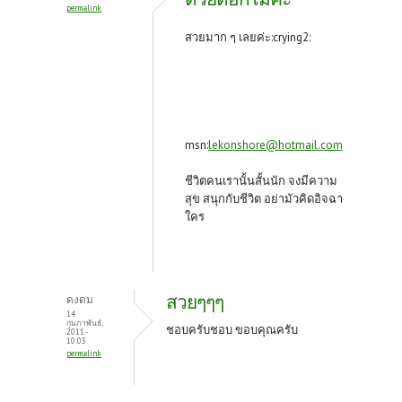
permalink
สวยมาก ๆ เลยค่ะ:crying2:
msn:
lekonshore@hotmail.com
ชีวิตคนเรานั้นสั้นนัก จงมีความ
สุข สนุกกับชีวิต อย่ามัวคิดอิจฉา
ใคร
สวยๆๆๆ
ดงดม
14
กุมภาพันธ์,
ชอบครับชอบ ขอบคุณครับ
2011 -
10:03
permalink