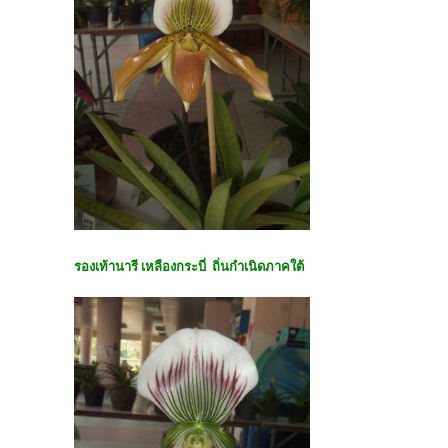
รองเท้านารี เหลืองกระบี่ ถิ่นกำเนิดภาคใต้