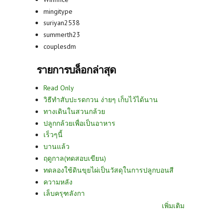
mingitype
suriyan2538
summerth23
couplesdm
รายการบล็อกล่าสุด
Read Only
วิธีทำสับปะรดกวน ง่ายๆ เก็บไว้ได้นาน
ทางเดินในสวนกล้วย
ปลูกกล้วยเพื่อเป็นอาหาร
เร็วๆนี้
บานแล้ว
ฤดูกาล(ทดสอบเขียน)
ทดลองใช้ดินขุยไผ่เป็นวัสดุในการปลูกบอนสี
ความหลัง
เล็บครุฑลังกา
เพิ่มเติม