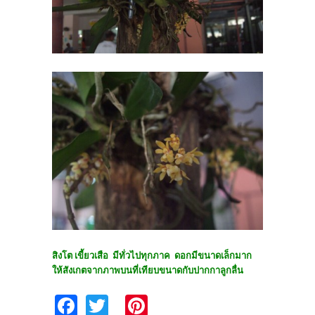
สิงโต เขี้ยวเสือ มีทั่วไปทุกภาค ดอกมีขนาดเล็กมาก
ให้สังเกตจากภาพบนที่เทียบขนาดกับปากกาลูกลื่น
Fa
T
Pi