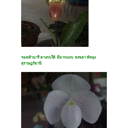
รองเท้านารี คางกบใต้ มีมากแถบ สงขลา พัทลุง
สุราษฎร์ธานี