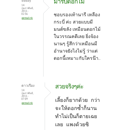
มารับดอกไม้
oddzy
14
กุมภาพันธ์,
2011 -
ชอบรองเท้านารี เหลือง
02:36
permalink
กระบี่ ค่ะ สวยแบบมี
มนต์ขลัง เหมือนดอกไม้
ในวรรณคดีเลย ยิ่งจ้อง
นานๆ รู้สึกว่าเหมือนมี
อำนาจยังไงไม่รู้ ว่าแต่
ดอกนี้เหมาะกับใครน๊า..
สวยจริงๆค่ะ
ดาวเรือง
14
กุมภาพันธ์,
2011 -
เลี้ยงก็ยากด้วย กว่า
07:09
permalink
จะให้ดอกซ้ำก็นาน
ทำไม่เป็นก็ตายเฉย
เลย แพงด้วยซิ