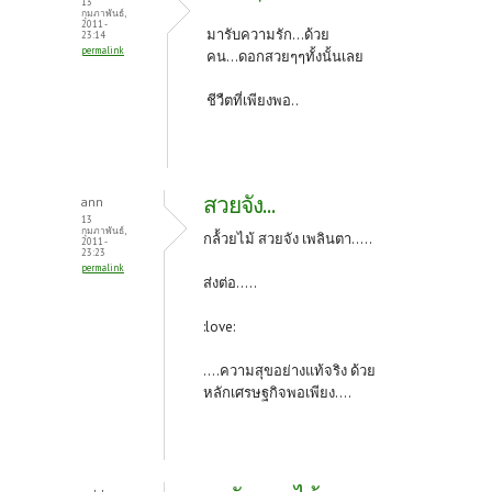
13
กุมภาพันธ์,
2011 -
มารับความรัก...ด้วย
23:14
permalink
คน...ดอกสวยๆๆทั้งนั้นเลย
ชีวืตที่เพียงพอ..
สวยจัง...
ann
13
กุมภาพันธ์,
กล้้วยไม้ สวยจัง เพลินตา.....
2011 -
23:23
permalink
ส่งต่อ.....
:love:
....ความสุขอย่างแท้จริง ด้วย
หลักเศรษฐกิจพอเพียง....