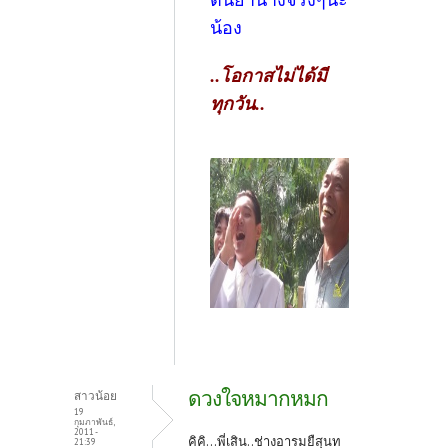
น้อง
..โอกาสไม่ได้มี
ทุกวัน..
ดวงใจหมากหมก
สาวน้อย
19
กุมภาพันธ์,
2011 -
คิคิ...พี่เสิน..ช่างอารมยืสุนท
21:39