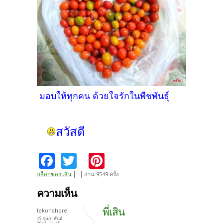
มอบให้ทุกคน ด้วยใจรักในพืชพันธุ์
สวัสดี
Fa
T
Pi
ce
w
nt
บล็อกของ เสิน
อ่าน 9549 ครั้ง
b
itt
er
ความเห็น
o
er
es
พี่เสิน
lekonshore
o
t
19 กุมภาพันธ์,