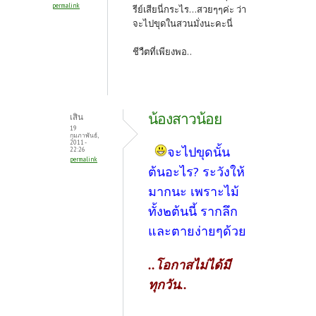
permalink
รีย์เสียนี่กระไร...สวยๆๆค่ะ ว่า
จะไปขุดในสวนมั่งนะคะนี่
ชีวืตที่เพียงพอ..
น้องสาวน้อย
เสิน
19
กุมภาพันธ์,
2011 -
จะไปขุดนั้น
22:26
permalink
ต้นอะไร? ระวังให้
มากนะ เพราะไม้
ทั้ง๒ต้นนี้ รากลึก
และตายง่ายๆด้วย
..โอกาสไม่ได้มี
ทุกวัน..