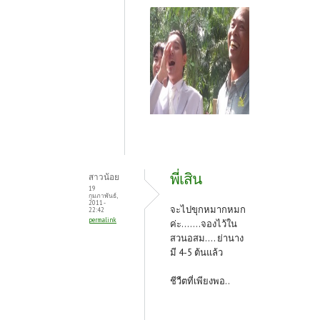
พี่เสิน
สาวน้อย
19
กุมภาพันธ์,
2011 -
จะไปขุกหมากหมก
22:42
permalink
ค่ะ.......จองไว้ใน
สวนอสม.... ย่านาง
มี 4-5 ต้นแล้ว
ชีวืตที่เพียงพอ..