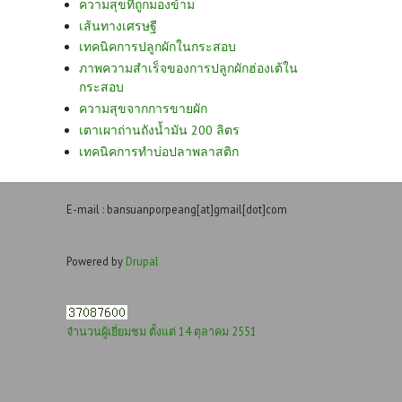
ความสุขที่ถูกมองข้าม
เส้นทางเศรษฐี
เทคนิคการปลูกผักในกระสอบ
ภาพความสำเร็จของการปลูกผักฮ่องเต้ใน
กระสอบ
ความสุขจากการขายผัก
เตาเผาถ่านถังน้ำมัน 200 ลิตร
เทคนิคการทำบ่อปลาพลาสติก
E-mail : bansuanporpeang[at]gmail[dot]com
Powered by
Drupal
จำนวนผู้เยี่ยมชม ตั้งแต่ 14 ตุลาคม 2551