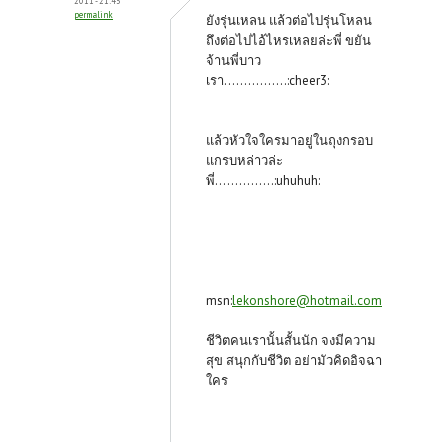
2011 - 21:45
permalink
k
ยังรุ่นเหลน แล้วต่อไปรุ่นโหลน
ถึงต่อไปไอ้ไหรเหลยล่ะพี่ ขยัน
จ้านพี่บาว
เรา................:cheer3:
แล้วหัวใจใครมาอยู่ในถุงกรอบ
แกรบหล่าวล่ะ
พี่...............:uhuhuh:
msn:
lekonshore@hotmail.com
ชีวิตคนเรานั้นสั้นนัก จงมีความ
สุข สนุกกับชีวิต อย่ามัวคิดอิจฉา
ใคร