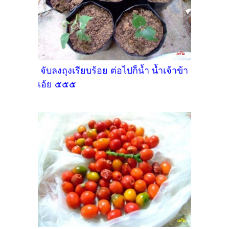
จับลงถุงเรียบร้อย ต่อไปก็น้ำ น้ำเจ้าข้า
เอ้ย ๕๕๕