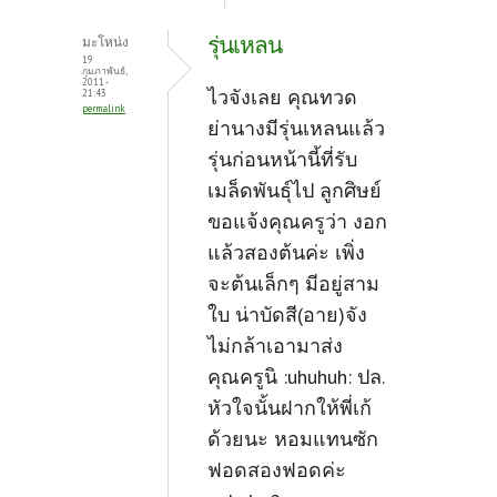
รุ่นเหลน
มะโหน่ง
19
กุมภาพันธ์,
2011 -
ไวจังเลย คุณทวด
21:43
permalink
ย่านางมีรุ่นเหลนแล้ว
รุ่นก่อนหน้านี้ที่รับ
เมล็ดพันธุ์ไป ลูกศิษย์
ขอแจ้งคุณครูว่า งอก
แล้วสองต้นค่ะ เพิ่ง
จะต้นเล็กๆ มีอยู่สาม
ใบ น่าบัดสี(อาย)จัง
ไม่กล้าเอามาส่ง
คุณครูนิ :uhuhuh: ปล.
หัวใจนั้นฝากให้พี่เก้
ด้วยนะ หอมแทนซัก
ฟอดสองฟอดค่ะ