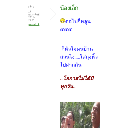
น้องเล็ก
เสิน
19
กุมภาพันธ์,
2011 -
ต่อไปก็หลูน
22:01
permalink
๕๕๕
ก็หัวใจคนบ้าน
สวนไง.....ใส่ถุงหิ้ว
ไปฝากกัน
..โอกาสไม่ได้มี
ทุกวัน..