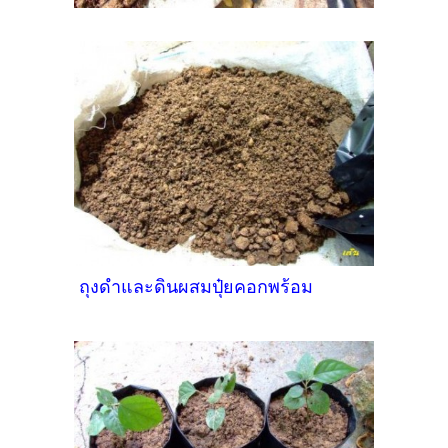
ถุงดำและดินผสมปุ๋ยคอกพร้อม