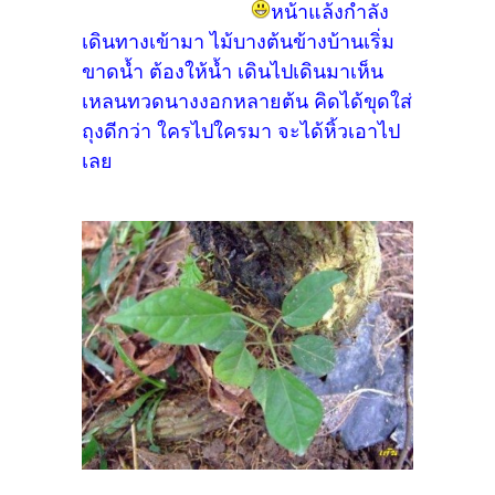
หน้าแล้งกำลัง
เดินทางเข้ามา ไม้บางต้นข้างบ้านเริ่ม
ขาดน้ำ ต้องให้น้ำ เดินไปเดินมาเห็น
เหลนทวดนางงอกหลายต้น คิดได้ขุดใส่
ถุงดีกว่า ใครไปใครมา จะได้หิ้วเอาไป
เลย