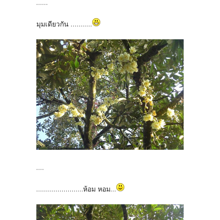
......
มุมเดียวกัน ...........
....
........................ห้อม หอม...