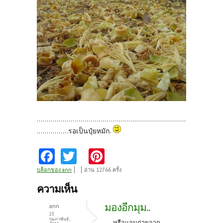
...........................................................................
................รอเป็นปุ๋ยหมัก.
Fa
T
Pi
ce
w
nt
บล็อกของ ann
อ่าน 12766 ครั้ง
b
itt
er
ความเห็น
o
er
es
มองอีกมุม..
ann
o
t
23
กุมภาพันธ์,
.... หรือแอนถ่ายจาก