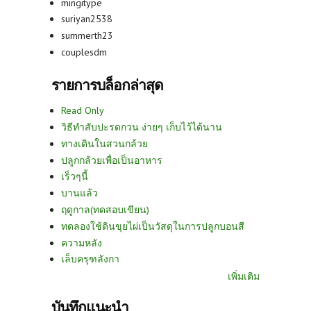
mingitype
suriyan2538
summerth23
couplesdm
รายการบล็อกล่าสุด
Read Only
วิธีทำสับปะรดกวน ง่ายๆ เก็บไว้ได้นาน
ทางเดินในสวนกล้วย
ปลูกกล้วยเพื่อเป็นอาหาร
เร็วๆนี้
บานแล้ว
ฤดูกาล(ทดสอบเขียน)
ทดลองใช้ดินขุยไผ่เป็นวัสดุในการปลูกบอนสี
ความหลัง
เล็บครุฑลังกา
เพิ่มเติม
บันทึกแนะนำ