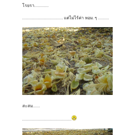
โรยรา............
.................................. แต่ไม่ไร้ค่า หอม. ๆ .........
สะสม......
.........................................