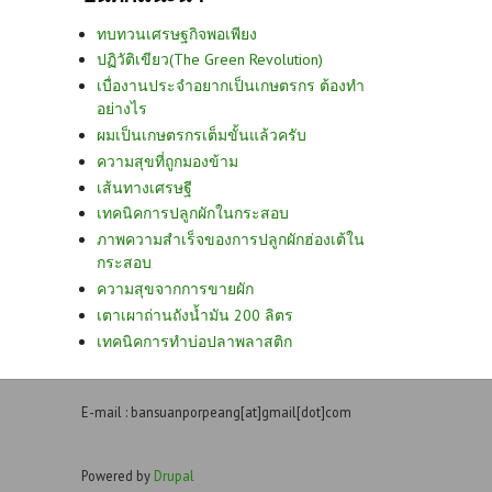
ทบทวนเศรษฐกิจพอเพียง
ปฏิวัติเขียว(The Green Revolution)
เบื่องานประจำอยากเป็นเกษตรกร ต้องทำ
อย่างไร
ผมเป็นเกษตรกรเต็มขั้นแล้วครับ
ความสุขที่ถูกมองข้าม
เส้นทางเศรษฐี
เทคนิคการปลูกผักในกระสอบ
ภาพความสำเร็จของการปลูกผักฮ่องเต้ใน
กระสอบ
ความสุขจากการขายผัก
เตาเผาถ่านถังน้ำมัน 200 ลิตร
เทคนิคการทำบ่อปลาพลาสติก
E-mail : bansuanporpeang[at]gmail[dot]com
Powered by
Drupal