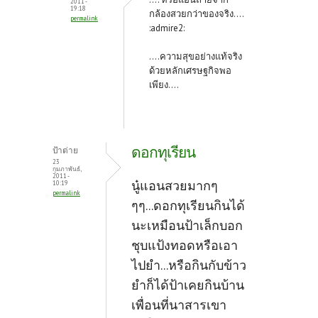
2011 -
k
19:18
กล้องสวยกว่าของจริง....
permalink
:admire2:
....ความสุขอย่างแท้จริง
ด้วยหลักเศรษฐกิจพอ
เพียง....
ดอกทุเรียน
ป้าต่าย
23
กุมภาพันธ์,
2011 -
นู๋แอนสวยมากๆ
10:19
permalink
ๆๆ...ดอกทุเรียนกินได้
นะเหมือนป้าเล็กบอก
ชุบแป้งทอดหรือเอา
ไปยำ...หรือกินกับข้าว
ยำก็ได้ป้าเคยกินบ้าน
เพื่อนที่นาสารเขา