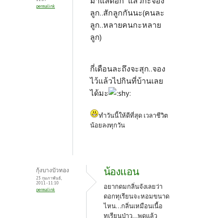
มาแลดอก แล้วกะจอง
permalink
ลูก..สักลูกกันนะ(คนละ
ลูก..หลายคนกะหลาย
ลูก)
กี่เดือนละถึงจะสุก..จอง
ไว้แล้วไปกินที่บ้านเลย
ได้มะ
ทำวันนี้ให้ดีที่สุด เวลาชีวิต
น้อยลงทุกวัน
น้องแอน
กุ้งบางบัวทอง
23 กุมภาพันธ์,
2011 - 11:10
อยากดมกลิ่นจังเลยว่า
permalink
ดอกทุเรียนจะหอมขนาด
ไหน...กลิ่นเหมือนเนื้อ
ทุเรียนป่าว...พูดแล้ว