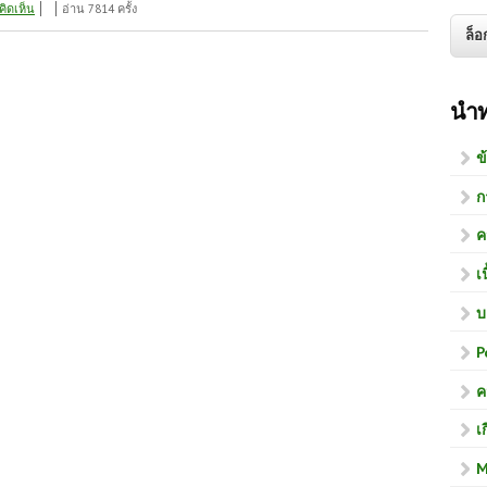
คิดเห็น
อ่าน 7814 ครั้ง
นำ
ข
ก
ค
เ
บ
P
ค
เ
M