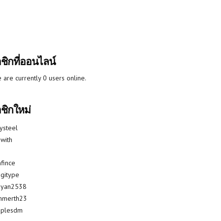
ชิกที่ออนไลน์
 are currently 0 users online.
ชิกใหม่
lysteel
with
fince
gitype
riyan2538
mmerth23
uplesdm