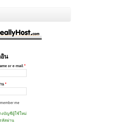
กอิน
ame or e-mail
*
่าน
*
emember me
างบัญชีผู้ใช้ใหม่
รหัสผ่าน