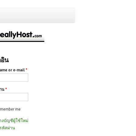
กอิน
ame or e-mail
*
่าน
*
emember me
างบัญชีผู้ใช้ใหม่
รหัสผ่าน