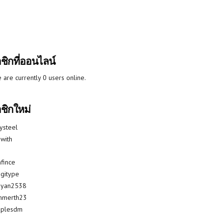
ชิกที่ออนไลน์
 are currently 0 users online.
ชิกใหม่
lysteel
with
fince
gitype
riyan2538
mmerth23
uplesdm