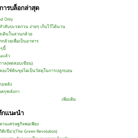
การบล็อกล่าสุด
ad Only
ีทำสับปะรดกวน ง่ายๆ เก็บไว้ได้นาน
งเดินในสวนกล้วย
กกล้วยเพื่อเป็นอาหาร
ๆนี้
นแล้ว
ูกาล(ทดสอบเขียน)
ลองใช้ดินขุยไผ่เป็นวัสดุในการปลูกบอน
ามหลัง
บครุฑลังกา
เพิ่มเติม
ทึกแนะนำ
ทวนเศรษฐกิจพอเพียง
วัติเขียว(The Green Revolution)