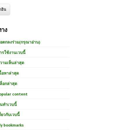
ทาง
้อตกลงร่วม(กรุณาอ่าน)
ารใช้งานเวบนี้
วามเห็นล่าสุด
นื้อหาล่าสุด
ล็อกล่าสุด
opular content
นทำเวบนี้
กี่ยวกับเวบนี้
y bookmarks