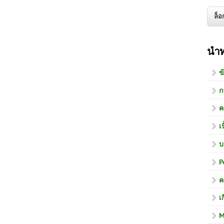
นำ
ข
ก
ค
เ
บ
P
ค
เ
M