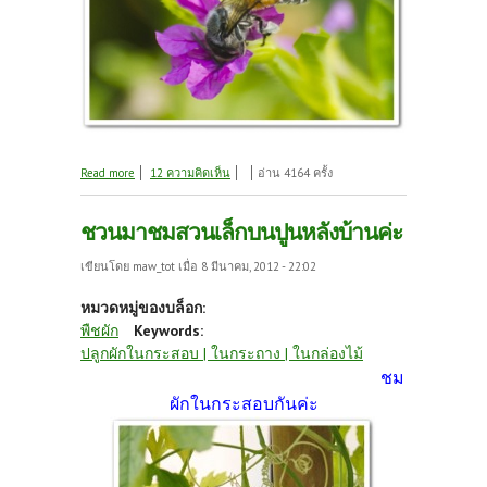
about ได้รับการบ้าน คุณครูศิรินันท์ คุณครูอ็อดซี่
Read more
12 ความคิดเห็น
อ่าน 4164 ครั้ง
คุณครูครอง
ชวนมาชมสวนเล็กบนปูนหลังบ้านค่ะ
เขียนโดย
maw_tot
เมื่อ 8 มีนาคม, 2012 - 22:02
หมวดหมู่ของบล็อก:
พืชผัก
Keywords:
ปลูกผักในกระสอบ | ในกระถาง | ในกล่องไม้
ชม
ผักในกระสอบกันค่ะ