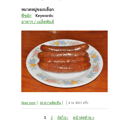
หมวดหมู่ของบล็อก:
พืชผัก
Keywords:
อาหาร / เมล็ดพันธุ์
about ได้รับของฝากจากป้าแมว+การบ้านคุณครู
Read more
46 ความคิดเห็น
อ่าน 9002 ครั้ง
ศิรินันท์....ครับ
หน้า
1
2
ถัดไป ›
หน้าสุดท้าย »