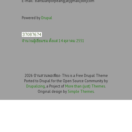
E-mail : bansuanporpeang[at]gmail[dot]com
Powered by
Drupal
จำนวนผู้เยี่ยมชม ตั้งแต่ 14 ตุลาคม 2551
2026 บ้านสวนพอเพียง- This is a Free Drupal Theme
Ported to Drupal for the Open Source Community by
Drupalizing
, a Project of
More than (just) Themes
.
Original design by
Simple Themes
.