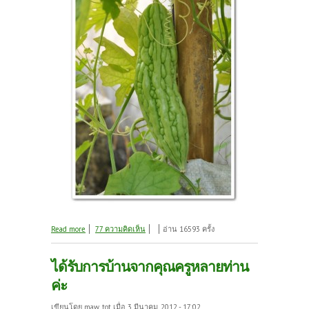
about ชวนมาชมสวนเล็กบนปูนหลังบ้านค่ะ
Read more
77 ความคิดเห็น
อ่าน 16593 ครั้ง
ได้รับการบ้านจากคุณครูหลายท่าน
ค่ะ
เขียนโดย
maw_tot
เมื่อ 3 มีนาคม, 2012 - 17:02