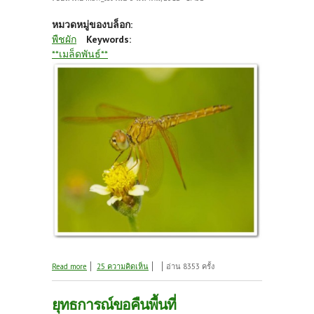
หมวดหมู่ของบล็อก:
พืชผัก
Keywords:
**เมล็ดพันธ์**
about ได้รับการบ้านจากคุณครูหลายท่านค่ะ
Read more
25 ความคิดเห็น
อ่าน 8353 ครั้ง
ยุทธการณ์ขอคืนพื้นที่