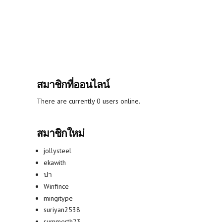
สมาชิกที่ออนไลน์
There are currently 0 users online.
สมาชิกใหม่
jollysteel
ekawith
ปา
Winfince
mingitype
suriyan2538
summerth23