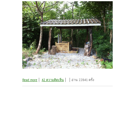
about เตาเผาถ่านที่ 199 Hideaway
Read more
42 ความคิดเห็น
อ่าน 22841 ครั้ง