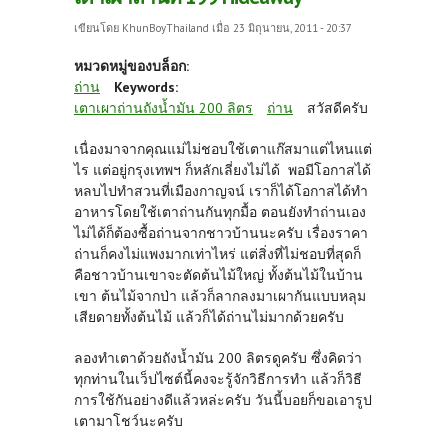
เขียนโดย
KhunBoyThailand
เมื่อ 23 มิถุนายน, 2011 - 20:37
หมวดหมู่ของบล็อก:
ถ่าน
Keywords:
เตาเผาถ่านถังน้ำมัน 200 ลิตร
ถ่าน
สวัสดีครับ
เนื่องมาจากคุณแม่ไม่ชอบใช้เตาแก๊สมาแต่ไหนแต่
ไร แต่อยู่กรุงเทพฯ ก็หลักเลี่ยงไม่ได้ พอมีโอกาสได้
หลบไปทำสวนที่เมืองกาญจน์ เราก็ได้โอกาสได้ทำ
อาหารโดยใช้เตาถ่านกันทุกมื้อ ตอนยังทำถ่านเอง
ไม่ได้ก็ต้องซื้อถ่านจากชาวบ้านนะครับ เรื่องราคา
ถ่านก็คงไม่แพงมากเท่าไหร่ แต่สิ่งที่ไม่ชอบที่สุดก็
คือชาวบ้านเขาจะตัดต้นไม้ใหญ่ ทั้งต้นไม้ในบ้าน
เขา ต้นไม้จากป่า แล้วก็ลากลงมาเผากันแบบหลุม
เสียดายทั้งต้นไม้ แล้วก็ได้ถ่านไม่มากด้วยครับ
ลองทำเตาด้วยถังน้ำมัน 200 ลิตรดูครับ ซึ่งคิดว่า
ทุกท่านในเว็ปไซต์นี้คงจะรู้จักวิธีการทำ แล้วก็วิธี
การใช้กันอย่างดีแล้วหล่ะครับ วันนี้บอยก็ขอเอารูป
เตามาโชว์นะครับ