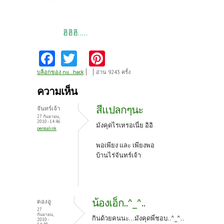
ฮิฮิฮิ.....
Fa
T
Pi
ce
w
nt
บล็อกของ nu...hack
อ่าน 9243 ครั้ง
b
itt
er
ความเห็น
o
er
es
สีแปลกๆนะ
จันทร์เจ้า
o
t
27 กันยายน,
2010 - 14:46
มังคุดไรเหรอเนี่ย อิอิ
permalink
k
พอเพียง และ เพียงพอ
บ้านไร่จันทร์เจ้า
น้องเอ็ก..^_^..
ตองอู
27
กันยายน,
กินด้วยคนนะ...มังคุดพี่ชอบ..^_^..
2010 -