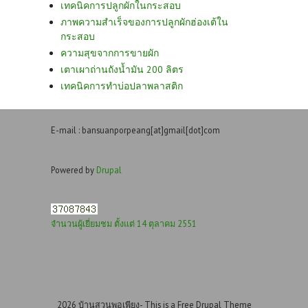
เทคนิคการปลูกผักในกระสอบ
ภาพความสำเร็จของการปลูกผักฮ่องเต้ใน
กระสอบ
ความสุขจากการขายผัก
เตาเผาถ่านถังน้ำมัน 200 ลิตร
เทคนิคการทำบ่อปลาพลาสติก
E-mail : bansuanporpeang[at]gmail[dot]com
Powered by
Drupal
จำนวนผู้เยี่ยมชม ตั้งแต่ 14 ตุลาคม 2551
2026 บ้านสวนพอเพียง- This is a Free Drupal Theme