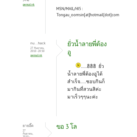
14:48
permalink
MSN/MAIL/HI5 :
Tongau_oomsin[at]hotmail[dot]com
ยั่วน้ำลายพี่ต้อง
nu...hack
27 กันยายน,
อู
2010 - 20:50
permalink
.....ฮิฮิฮิ ยั่ว
น้ำลายพี่ต้องอูได้
สำเร็จ.....ชอบกินก็
มากินที่สวนสิค่ะ
มาเร็วๆๆนะค่ะ
ขอ 3 โล
ยายอิ๊ด
27
กันยายน,
2010 -