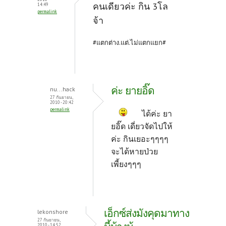
คนเดียวค่ะ กิน 3โล
14:49
permalink
จ้า
#แตกต่าง.แต่.ไม่แตกแยก#
ค่ะ ยายอิ๊ด
nu...hack
27 กันยายน,
2010 - 20:42
permalink
ได้ค่ะ ยา
ยอิ๊ด เดี่ยวจัดไปให้
ค่ะ กินเยอะๆๆๆๆ
จะได้หายป่วย
เพี้ยงๆๆๆ
เอ็กซ์ส่งมังคุดมาทาง
lekonshore
27 กันยายน,
2010 - 14:52