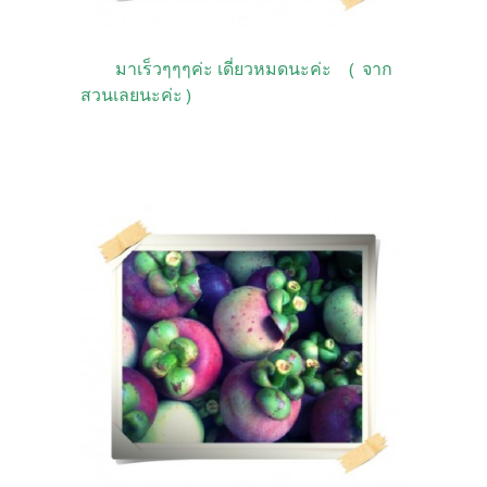
มาเร็วๆๆๆค่ะ เดี่ยวหมดนะค่ะ ( จาก
สวนเลยนะค่ะ )