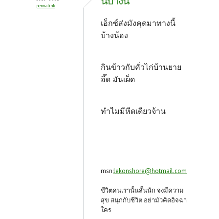
นี้บ้างน้
permalink
เอ็กซ์ส่งมังคุดมาทางนี้
บ้างน้อง
กินข้าวกับคั่วไก่บ้านยาย
อี๊ด มันเผ็ด
ทำไมมีหีดเดียวจ้าน
msn:
lekonshore@hotmail.com
ชีวิตคนเรานั้นสั้นนัก จงมีความ
สุข สนุกกับชีวิต อย่ามัวคิดอิจฉา
ใคร