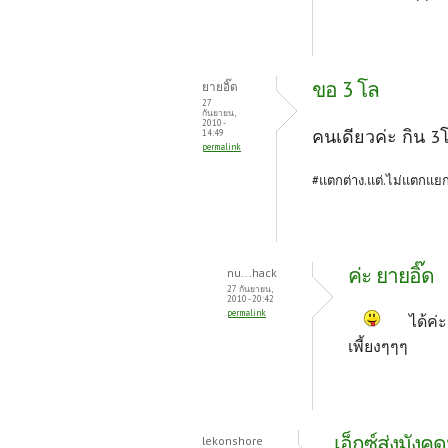
ขอ 3 โล
ยายอิ๊ด
27
กันยายน,
2010 -
คนเดียวค่ะ กิน 3
14:49
permalink
#แตกต่าง.แต่.ไม่แตกแย
ค่ะ ยายอิ๊ด
nu...hack
27 กันยายน,
2010 - 20:42
permalink
ได้ค่ะ
เพี้ยงๆๆๆ
เอ็กซ์ส่งมังคุ
lekonshore