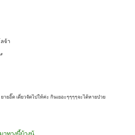
โลจ้า
ก#
 ยายอิ๊ด เดี่ยวจัดไปให้ค่ะ กินเยอะๆๆๆๆจะได้หายป่วย
ดมาทางนี้บ้างน้