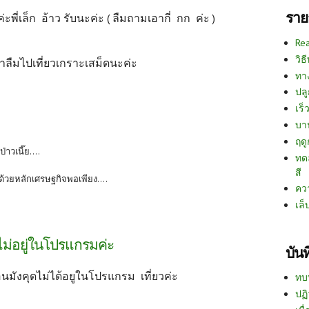
ราย
ยค่ะพี่เล็ก อ้าว รับนะค่ะ ( ลืมถามเอากี่ กก ค่ะ )
Re
วิธ
ที่ยวเกราะเสม็ดนะค่ะ
ทา
ปลู
เร็ว
บา
ฤด
าวเนี๊ย....
ทด
สี
 ด้วยหลักเศรษฐกิจพอเพียง....
คว
เล็
้ไม่อยู่ในโปรแกรมค่ะ
บัน
ี่แอนมังคุดไม่ได้อยูในโปรแกรม เที่ยวค่ะ
ทบ
ปฏิ