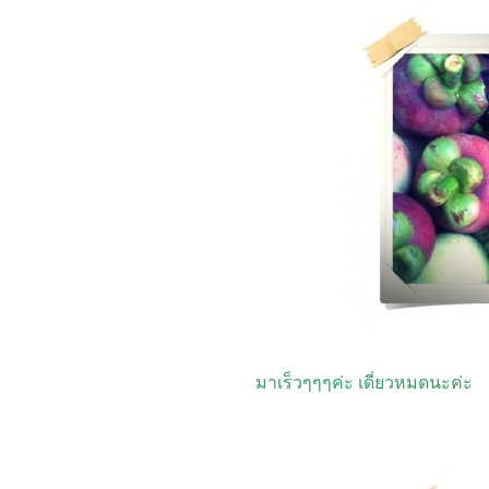
มาเร็วๆๆๆค่ะ เดี่ยวหมดนะค่ะ (