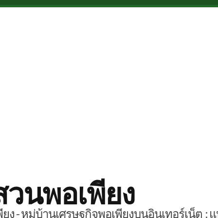
สวนพอเพียง
ยง - หมู่บ้านเศรษฐกิจพอเพียงบนอินเทอร์เน็ต : แ