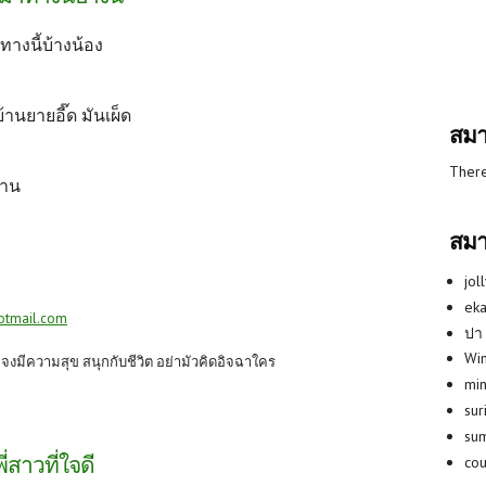
าทางนี้บ้างน้อง
บ้านยายอี๊ด มันเผ็ด
สมา
There
้าน
สมา
jol
eka
otmail.com
ปา
Win
ก จงมีความสุข สนุกกับชีวิต อย่ามัวคิดอิจฉาใคร
min
su
su
พี่สาวที่ใจดี
co