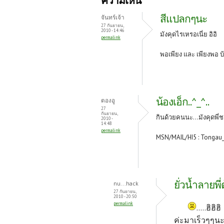
ความเห็น
o
er
es
สีแปลกๆนะ
จันทร์เจ้า
o
t
27 กันยายน,
2010 - 14:46
มังคุดไรเหรอเนี่ย อิอิ
permalink
k
พอเพียง และ เพียงพอ
บ
น้องเอ็ก..^_^..
ตองอู
27
กันยายน,
กินด้วยคนนะ...มังคุดพี่ช
2010 -
14:48
permalink
MSN/MAIL/HI5 : Tongau
ยั่วน้ำลายพี่
nu...hack
27 กันยายน,
2010 - 20:50
permalink
.....ฮิฮ
ค่ะมาเร็วๆๆนะ