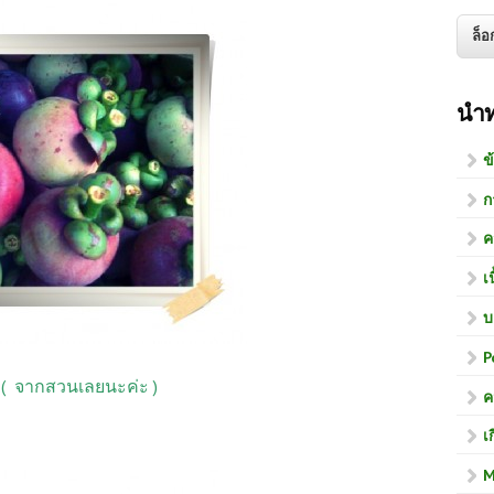
นำ
ข
ก
ค
เ
บ
P
 จากสวนเลยนะค่ะ )
ค
เ
M