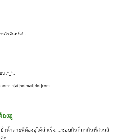
้านไร่จันทร์เจ้า
อบ..^_^..
_oomsin[at]hotmail[dot]com
ต้องอู
ิฮิ ยั่วน้ำลายพี่ต้องอูได้สำเร็จ.....ชอบกินก็มากินที่สวนสิ
ค่ะ