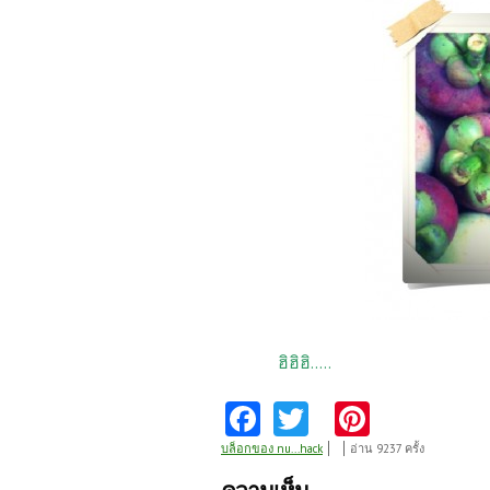
ฮิฮิฮิ.....
Fa
T
Pi
ce
w
nt
บล็อกของ nu...hack
อ่าน 9237 ครั้ง
b
itt
er