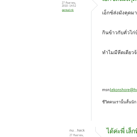
27 กันยายน,
2010 - 14:52
permalink
เอ็กซ์ส่งมังคุดม
กินข้าวกับคั่วไก่
ทำไมมีหีดเดียวจ
msn:
lekonshore@h
ชีวิตคนเรานั้นสั้นนั
ได้ค่ะพี่ เล็ก
nu...hack
27 กันยายน,