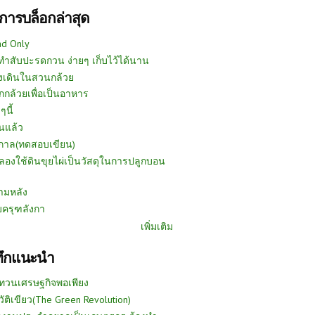
การบล็อกล่าสุด
ad Only
ีทำสับปะรดกวน ง่ายๆ เก็บไว้ได้นาน
งเดินในสวนกล้วย
กกล้วยเพื่อเป็นอาหาร
ๆนี้
นแล้ว
ูกาล(ทดสอบเขียน)
ลองใช้ดินขุยไผ่เป็นวัสดุในการปลูกบอน
ามหลัง
บครุฑลังกา
เพิ่มเติม
ทึกแนะนำ
ทวนเศรษฐกิจพอเพียง
วัติเขียว(The Green Revolution)