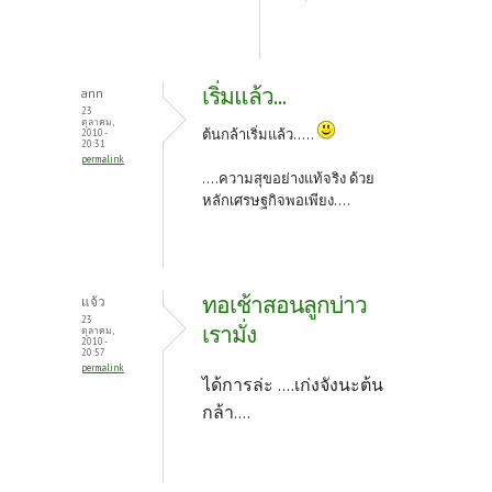
เริ่มแล้ว...
ann
23
ตุลาคม,
ต้นกล้าเริ่มแล้ว.....
2010 -
20:31
permalink
....ความสุขอย่างแท้จริง ด้วย
หลักเศรษฐกิจพอเพียง....
ทอเช้าสอนลูกบ่าว
แจ้ว
23
เรามั่ง
ตุลาคม,
2010 -
20:57
permalink
ได้การล่ะ ....เก่งจังนะต้น
กล้า....