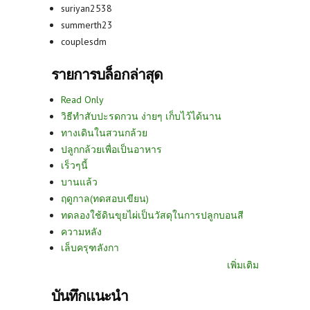
suriyan2538
summerth23
couplesdm
รายการบล็อกล่าสุด
Read Only
วิธีทำสับปะรดกวน ง่ายๆ เก็บไว้ได้นาน
ทางเดินในสวนกล้วย
ปลูกกล้วยเพื่อเป็นอาหาร
เร็วๆนี้
บานแล้ว
ฤดูกาล(ทดสอบเขียน)
ทดลองใช้ดินขุยไผ่เป็นวัสดุในการปลูกบอนสี
ความหลัง
เล็บครุฑลังกา
เพิ่มเติม
บันทึกแนะนำ