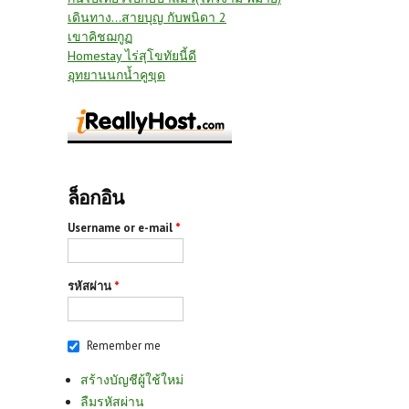
เดินทาง...สายบุญ กับพนิดา 2
เขาคิชฌกูฏ
Homestay ไร่สุโขทัยนี้ดี
อุทยานนกน้ำคูขุด
ล็อกอิน
Username or e-mail
*
รหัสผ่าน
*
Remember me
สร้างบัญชีผู้ใช้ใหม่
ลืมรหัสผ่าน