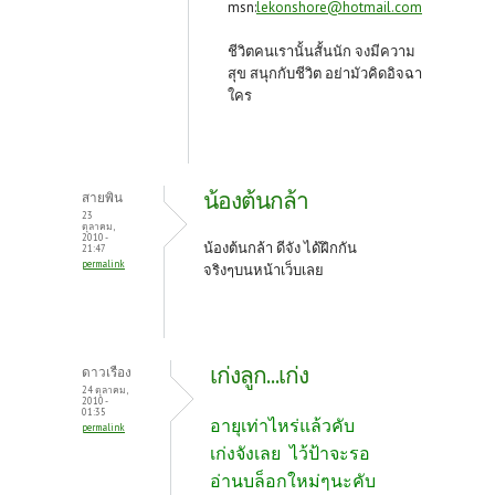
msn:
lekonshore@hotmail.com
ชีวิตคนเรานั้นสั้นนัก จงมีความ
สุข สนุกกับชีวิต อย่ามัวคิดอิจฉา
ใคร
น้องต้นกล้า
สายพิน
23
ตุลาคม,
2010 -
น้องต้นกล้า ดีจัง ได้ฝึกกัน
21:47
permalink
จริงๆบนหน้าเว็บเลย
เก่งลูก...เก่ง
ดาวเรือง
24 ตุลาคม,
2010 -
01:35
อายุเท่าไหร่แล้วคับ
permalink
เก่งจังเลย ไว้ป้าจะรอ
อ่านบล็อกใหม่ๆนะคับ