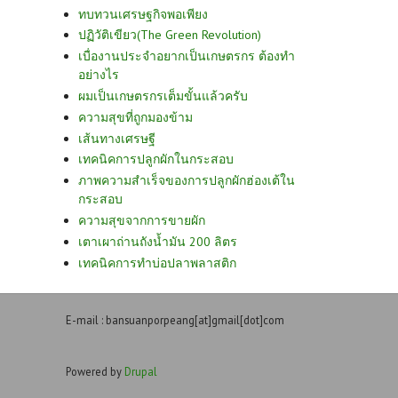
ทบทวนเศรษฐกิจพอเพียง
ปฏิวัติเขียว(The Green Revolution)
เบื่องานประจำอยากเป็นเกษตรกร ต้องทำ
อย่างไร
ผมเป็นเกษตรกรเต็มขั้นแล้วครับ
ความสุขที่ถูกมองข้าม
เส้นทางเศรษฐี
เทคนิคการปลูกผักในกระสอบ
ภาพความสำเร็จของการปลูกผักฮ่องเต้ใน
กระสอบ
ความสุขจากการขายผัก
เตาเผาถ่านถังน้ำมัน 200 ลิตร
เทคนิคการทำบ่อปลาพลาสติก
E-mail : bansuanporpeang[at]gmail[dot]com
Powered by
Drupal