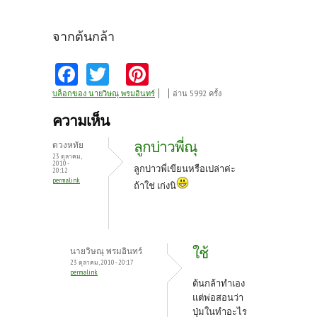
จากต้นกล้า
Fa
T
Pi
ce
w
nt
บล็อกของ นายวิษณุ พรมอินทร์
อ่าน 5992 ครั้ง
b
itt
er
ความเห็น
o
er
es
ลูกบ่าวพี่ณุ
ดวงหทัย
o
t
23 ตุลาคม,
2010 -
ลูกบ่าวพี่เขียนหรือเปล่าค่ะ
20:12
k
permalink
ถ้าใช่ เก่งนิ
ใช้
นายวิษณุ พรมอินทร์
23 ตุลาคม, 2010 - 20:17
permalink
ต้นกล้าทำเอง
แต่พ่อสอนว่า
ปุ่มในทำอะไร