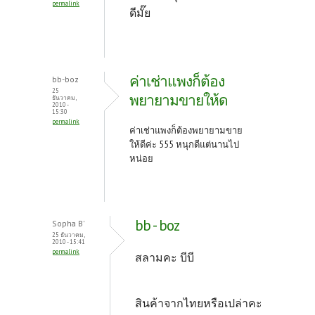
k
permalink
ดีมั๊ย
ค่าเช่าแพงก็ต้อง
bb-boz
25
พยายามขายให้ด
ธันวาคม,
2010 -
15:30
permalink
ค่าเช่าแพงก็ต้องพยายามขาย
ให้ดีค่ะ 555 หนุกดีแต่นานไป
หน่อย
bb - boz
Sopha B'
25 ธันวาคม,
2010 - 15:41
permalink
สลามคะ บีบี
สินค้าจากไทยหรือเปล่าคะ