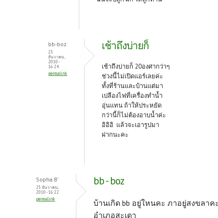
เช้าถึงบ่ายก็
bb-boz
25
ธันวาคม,
2010 -
เช้าถึงบ่ายก็ 20องศากว่าๆ
16:24
permalink
ช่วงนี้ไม่เปิดแอร์เลยค่ะ
ทั้งที่ร้านและบ้านแต่มา
เปลืองไฟที่เครื่องทำน้ำ
อุ่นแทน ถ้าให้ประหยัด
กว่านี้ก็ไม่ต้องอาบน้ำค่ะ
อิอิอิ แล้วจะเอารูปมา
ฝากนะคะ
bb - boz
Sopha B'
25 ธันวาคม,
2010 - 16:22
permalink
บ้านเกิด bb อยู่ใหนคะ ภาอยู่สงขลาค
อำเภอสะเดา