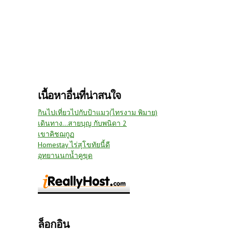
เนื้อหาอื่นที่น่าสนใจ
กินไปเที่ยวไปกับป้าแมว(ไทรงาม พิมาย)
เดินทาง...สายบุญ กับพนิดา 2
เขาคิชฌกูฏ
Homestay ไร่สุโขทัยนี้ดี
อุทยานนกน้ำคูขุด
ล็อกอิน