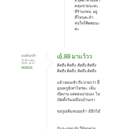
มีชุดดำพร้อมผ้า
คลุมขายนะคะ
ที่ร้านกทม. อยู่
ที่ไหนคะถ้า
สนใจก็ติดต่อนะ
คะ
เย้..BB มาแว้วว
มนต้นกล้า
25 ธันวาคม,
2010 - 16:17
คิดถึง คิดถึง คิดถึง คิดถึง
permalink
คิดถึง คิดถึง คิดถึง คิดถึง
แล้ว ตอนเช้า ถึง บ่ายกว่า นี้
อุณหภูมิเท่าไหร่คะ เห็น
เปิดงาน แค่ตอนบ่ายเอง ไม่
เปิดทั้งวันเหมือนบ้านเรา
ขอรูปเพิ่มหน่อยจ้า มีอีกไม๊
ฉันจะปลูก ผัก ให้ลูกทาน