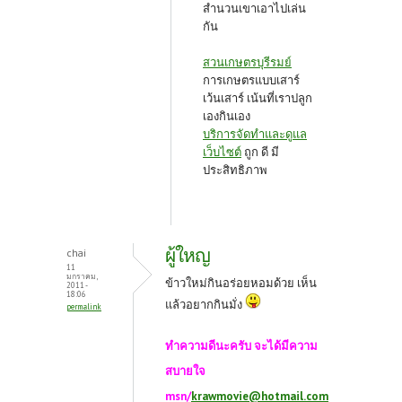
สำนวนเขาเอาไปเล่น
กัน
สวนเกษตรบุรีรมย์
การเกษตรแบบเสาร์
เว้นเสาร์ เน้นที่เราปลูก
เองกินเอง
บริการจัดทำและดูแล
เว็บไซต์
ถูก ดี มี
ประสิทธิภาพ
ผู้ใหญ
chai
11
มกราคม,
ข้าวใหม่กินอร่อยหอมด้วย เห็น
2011 -
18:06
แล้วอยากกินมั่ง
permalink
ทำความดีนะครับ จะได้มีความ
สบายใจ
msn/
krawmovie@hotmail.com