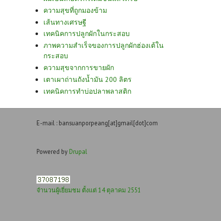
ความสุขที่ถูกมองข้าม
เส้นทางเศรษฐี
เทคนิคการปลูกผักในกระสอบ
ภาพความสำเร็จของการปลูกผักฮ่องเต้ใน
กระสอบ
ความสุขจากการขายผัก
เตาเผาถ่านถังน้ำมัน 200 ลิตร
เทคนิคการทำบ่อปลาพลาสติก
E-mail : bansuanporpeang[at]gmail[dot]com
Powered by
Drupal
จำนวนผู้เยี่ยมชม ตั้งแต่ 14 ตุลาคม 2551