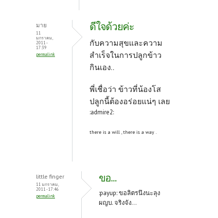
ดีใจด้วยค่ะ
มาย
11
มกราคม,
กับความสุขและความ
2011 -
17:39
สำเร็จในการปลูกข้าว
permalink
กินเอง..
พี่เชื่อว่า ข้าวที่น้องโส
ปลูกนี้ต้องอร่อยแน่ๆ เลย
:admire2:
there is a will , there is a way .
ขอ...
little finger
11 มกราคม,
2011 - 17:46
:payup: ขอลิตรนึงนะลุง
permalink
ผญบ. จริงจัง...