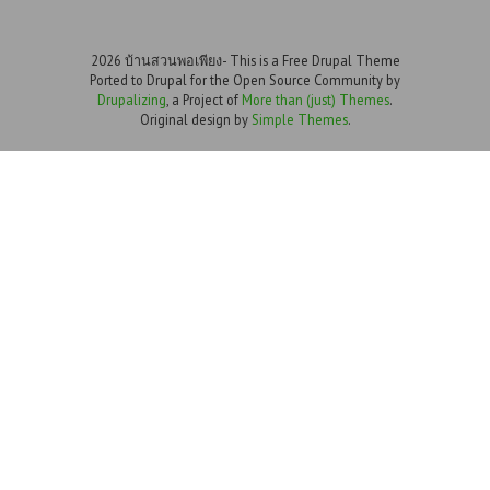
2026 บ้านสวนพอเพียง- This is a Free Drupal Theme
Ported to Drupal for the Open Source Community by
Drupalizing
, a Project of
More than (just) Themes
.
Original design by
Simple Themes
.