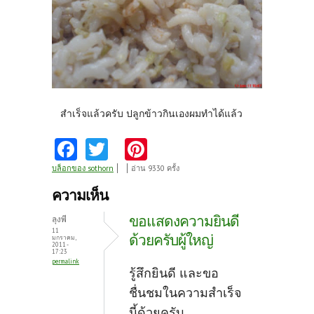
สำเร็จแล้วครับ ปลูกข้าวกินเองผมทำได้แล้ว
Fa
T
Pi
ce
w
nt
บล็อกของ sothorn
อ่าน 9330 ครั้ง
b
itt
er
ความเห็น
o
er
es
ขอแสดงความยินดี
ลุงพี
o
t
11
ด้วยครับผู้ใหญ่
มกราคม,
2011 -
k
17:23
permalink
รู้สึกยินดี และขอ
ชื่นชมในความสำเร็จ
นี้ด้วยครับ