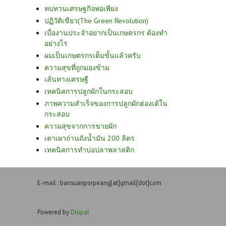
ทบทวนเศรษฐกิจพอเพียง
ปฏิวัติเขียว(The Green Revolution)
เบื่องานประจำอยากเป็นเกษตรกร ต้องทำ
อย่างไร
ผมเป็นเกษตรกรเต็มขั้นแล้วครับ
ความสุขที่ถูกมองข้าม
เส้นทางเศรษฐี
เทคนิคการปลูกผักในกระสอบ
ภาพความสำเร็จของการปลูกผักฮ่องเต้ใน
กระสอบ
ความสุขจากการขายผัก
เตาเผาถ่านถังน้ำมัน 200 ลิตร
เทคนิคการทำบ่อปลาพลาสติก
E-mail : bansuanporpeang[at]gmail[dot]com
Powered by
Drupal