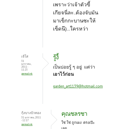
เพราะว่าเจ้าตัวขี้
เกียจนี่ละ..ต้องจับมัน
มาเข็กกะบานซะให้
เข็ดนึ)...ใครหว่า
รู้งี้
เจ้โส
31
มกราคม,
เป็นบ่อยรู้ ๆ อยู่ แต่ว่า
2011 -
11:23
เอาไว้ก่อน
permalink
garden_art1139@hotmail.com
คุณชลรชา
กุ้งบางบัวทอง
31 มกราคม, 2011
- 12:17
ใช่ ใช่ ถูกเผง ตรงเป๊ะ
permalink
เลย.....