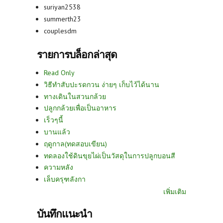
suriyan2538
summerth23
couplesdm
รายการบล็อกล่าสุด
Read Only
วิธีทำสับปะรดกวน ง่ายๆ เก็บไว้ได้นาน
ทางเดินในสวนกล้วย
ปลูกกล้วยเพื่อเป็นอาหาร
เร็วๆนี้
บานแล้ว
ฤดูกาล(ทดสอบเขียน)
ทดลองใช้ดินขุยไผ่เป็นวัสดุในการปลูกบอนสี
ความหลัง
เล็บครุฑลังกา
เพิ่มเติม
บันทึกแนะนำ