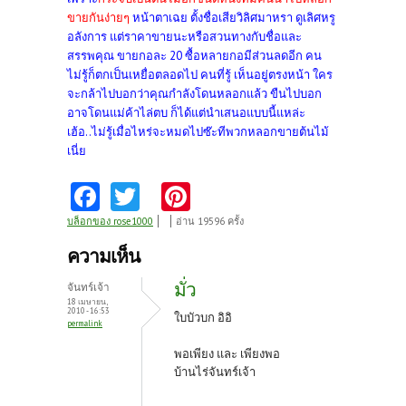
ขายกันง่ายๆ
หน้าตาเฉย ตั้งชื่อเสียวิลิศมาหรา ดูเลิศหรู
อลังการ แต่ราคาขายนะหรือสวนทางกับชื่อและ
สรรพคุณ ขายกอละ 20 ซื้อหลายกอมีส่วนลดอีก คน
ไม่รู้ก็ตกเป็นเหยื่อตลอดไป คนที่รู้ เห็นอยู่ตรงหน้า ใคร
จะกล้าไปบอกว่าคุณกำลังโดนหลอกแล้ว ขืนไปบอก
อาจโดนแม่ค้าไล่ตบ ก็ได้แต่นำเสนอแบบนี้แหล่ะ
เฮ้อ..ไม่รู้เมื่อไหร่จะหมดไปซ๊ะทีพวกหลอกขายต้นไม้
เนี่ย
Fa
T
Pi
ce
w
nt
บล็อกของ rose1000
อ่าน 19596 ครั้ง
b
itt
er
ความเห็น
o
er
es
มั่ว
จันทร์เจ้า
o
t
18 เมษายน,
2010 - 16:53
ใบบัวบก อิอิ
permalink
k
พอเพียง และ เพียงพอ
บ้านไร่จันทร์เจ้า