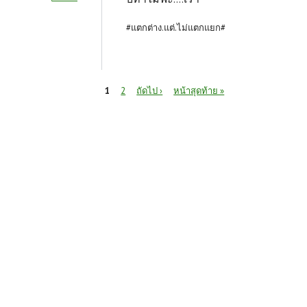
#แตกต่าง.แต่.ไม่แตกแยก#
หน้า
1
2
ถัดไป ›
หน้าสุดท้าย »