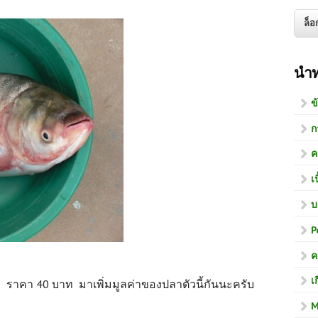
นำ
ข
ก
ค
เ
บ
P
ค
เ
ิโล ราคา 40 บาท มาเพิ่มมูลค่าของปลาตัวนี้กันนะครับ
M