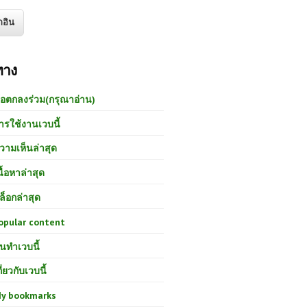
ทาง
้อตกลงร่วม(กรุณาอ่าน)
ารใช้งานเวบนี้
วามเห็นล่าสุด
นื้อหาล่าสุด
ล็อกล่าสุด
opular content
นทำเวบนี้
กี่ยวกับเวบนี้
y bookmarks