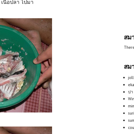
บ เนื้อปลา ไปมา
สมา
There
สมา
jol
eka
ปา
Win
min
su
su
co