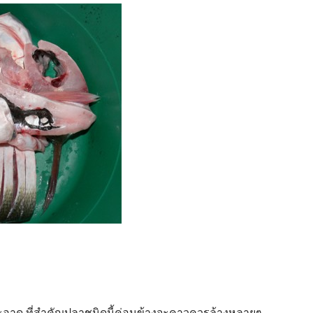
ะอาด ที่สำคัญปลาชนิดนี้ค่อนข้างจะคาวควรล้างหลายๆ