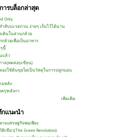
การบล็อกล่าสุด
ad Only
ีทำสับปะรดกวน ง่ายๆ เก็บไว้ได้นาน
งเดินในสวนกล้วย
กกล้วยเพื่อเป็นอาหาร
ๆนี้
นแล้ว
ูกาล(ทดสอบเขียน)
ลองใช้ดินขุยไผ่เป็นวัสดุในการปลูกบอน
ามหลัง
บครุฑลังกา
เพิ่มเติม
ทึกแนะนำ
ทวนเศรษฐกิจพอเพียง
วัติเขียว(The Green Revolution)