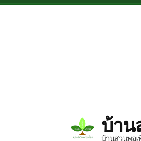
Skip to main content
บ้าน
บ้านสวนพอเพี