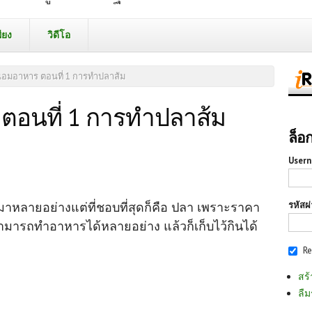
ียง
วิดีโอ
อมอาหาร ตอนที่ 1 การทำปลาส้ม
อนที่ 1 การทำปลาส้ม
ล็อ
Usern
รหัสผ
วมาหลายอย่างแต่ที่ชอบที่สุดก็คือ ปลา เพราะราคา
ะสามารถทำอาหารได้หลายอย่าง แล้วก็เก็บไว้กินได้
R
สร้
ลืม