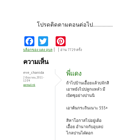
โปรดติดตามตอนต่อไป................
Fa
T
Pi
ce
w
nt
บล็อกของ แดง อุบล
อ่าน 7729 ครั้ง
b
itt
er
ความเห็น
o
er
es
พี่แดง
eve_chanida
o
t
2 มิถุนายน, 2011 -
12:04
ถ้าไปบ้านเอื้อยแล้วบ่จักสิ
permalink
k
เอาหยังไปปลูกแหล๋ว มี
เบิดซุอย่างปานนิ
เอาต้นกระถินเนาะ 555+
สิหาโอกาสไปอยู่เด้อ
เอื้อย อำนาจกับอุบลบ่
ไกลปานได๋ดอก