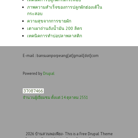
ภาพความสำเร็จของการปลูกผักฮ่องเต้ใน
กระสอบ
ความสุขจากการขายผัก
เตาเผาถ่านถังน้ำมัน 200 ลิตร
เทคนิคการทำบ่อปลาพลาสติก
E-mail : bansuanporpeang[at]gmail[dot]com
Powered by
Drupal
จำนวนผู้เยี่ยมชม ตั้งแต่ 14 ตุลาคม 2551
2026 บ้านสวนพอเพียง- This is a Free Drupal Theme