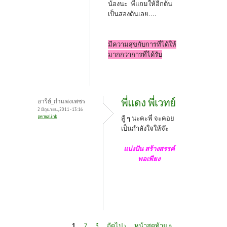
น้องนะ พี่แถมให้อีกต้น
เป็นสองต้นเลย....
มีความสุขกับการที่ได้ให้
มากกว่าการที่ได้รับ
พี่แดง พี่เวทย์
อารีย์_กำแพงเพชร
2 มิถุนายน, 2011 - 13:16
permalink
สู้ ๆ นะคะพี่ จะคอย
เป็นกำลังใจให้จ๊ะ
แบ่งปัน สร้างสรรค์
พอเพียง
1
2
3
ถัดไป ›
หน้าสุดท้าย »