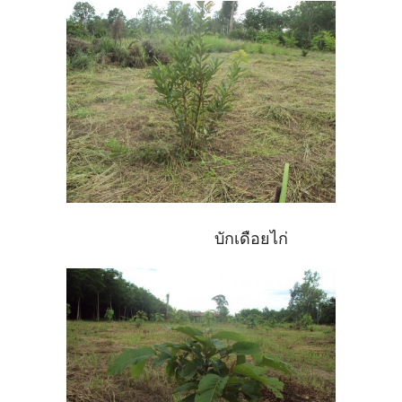
บักเดือยไก่