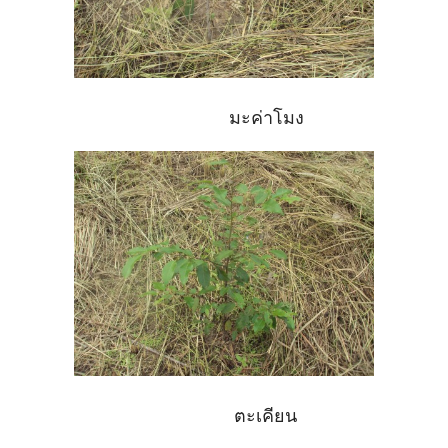
มะค่าโมง
ตะเคียน