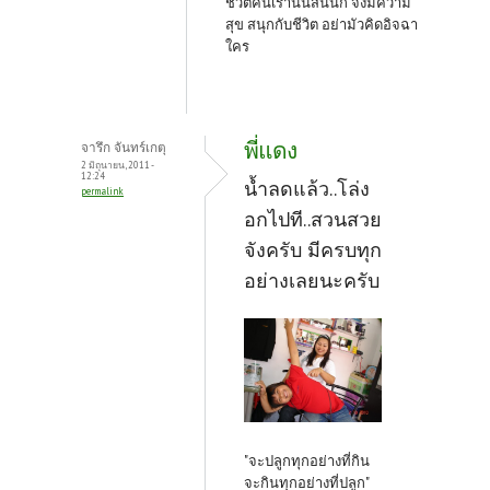
ชีวิตคนเรานั้นสั้นนัก จงมีความ
สุข สนุกกับชีวิต อย่ามัวคิดอิจฉา
ใคร
พี่แดง
จารึก จันทร์เกตุ
2 มิถุนายน, 2011 -
12:24
น้ำลดแล้ว..โล่ง
permalink
อกไปที..สวนสวย
จังครับ มีครบทุก
อย่างเลยนะครับ
"จะปลูกทุกอย่างที่กิน
จะกินทุกอย่างที่ปลูก"