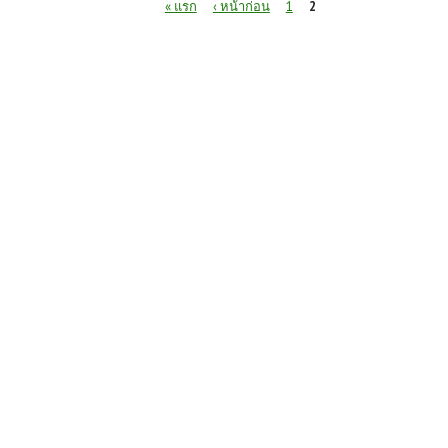
หน้า
« แรก
‹ หน้าก่อน
1
2