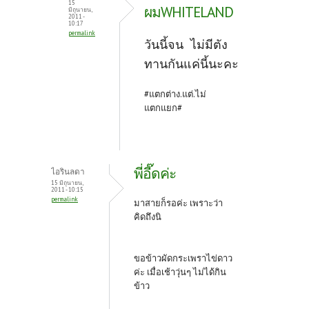
15
ผมWHITELAND
มิถุนายน,
2011 -
10:17
permalink
วันนี้จน ไม่มีตัง
ทานกันแค่นี้นะคะ
#แตกต่าง.แต่.ไม่
แตกแยก#
พี่อี๊ดค่ะ
ไอรินลดา
15 มิถุนายน,
2011 - 10:15
permalink
มาสายก็รอค่ะ เพราะว่า
คิดถึงนิ
ขอข้าวผัดกระเพราไข่ดาว
ค่ะ เมื่อเช้าวุ่นๆ ไม่ได้กิน
ข้าว