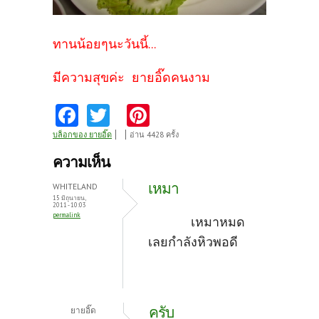
ทานน้อยๆนะวันนี้...
มีความสุขค่ะ ยายอิ๊ดคนงาม
Fa
T
Pi
ce
w
nt
บล็อกของ ยายอิ๊ด
อ่าน 4428 ครั้ง
b
itt
er
ความเห็น
o
er
es
เหมา
WHITELAND
o
t
15 มิถุนายน,
2011 - 10:03
permalink
k
เหมาหมด
เลยกำลังหิวพอดี
ครับ
ยายอิ๊ด