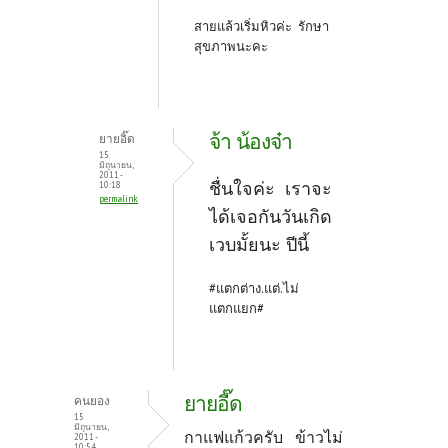
สายแล้วเริ่มหิวค่ะ รักษา
สุขภาพนะคะ
จ้า น้องจ๋า
ยายอิ๊ด
15
มิถุนายน,
2011 -
ชื่นใจค่ะ เราจะ
10:18
permalink
ได้เจอกันวันเกิด
เวบมั้ยนะ ปีนี้
#แตกต่าง.แต่.ไม่
แตกแยก#
ยายอี๊ด
คนยอง
15
มิถุนายน,
กาแฟแก้วครับ ข้าวไม่
2011 -
10:54