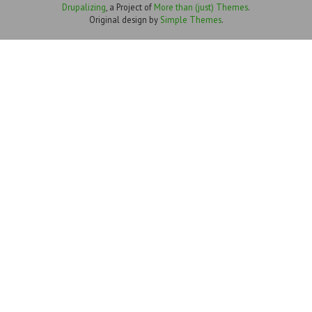
Drupalizing
, a Project of
More than (just) Themes
.
Original design by
Simple Themes
.