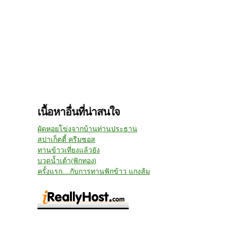
เนื้อหาอื่นที่น่าสนใจ
ผัดหอยโข่งจากบ้านท่านประธาน
สปาเก็ตตี้ ครีมซอส
ทานข้าวเที่ยงแล้วยัง
บวดน้ำเต้า(ฟักทอง)
ครั้งแรก....กับการทานฟักข้าว แกงส้ม