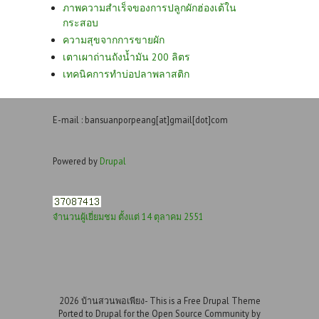
ภาพความสำเร็จของการปลูกผักฮ่องเต้ใน
กระสอบ
ความสุขจากการขายผัก
เตาเผาถ่านถังน้ำมัน 200 ลิตร
เทคนิคการทำบ่อปลาพลาสติก
E-mail : bansuanporpeang[at]gmail[dot]com
Powered by
Drupal
จำนวนผู้เยี่ยมชม ตั้งแต่ 14 ตุลาคม 2551
2026 บ้านสวนพอเพียง- This is a Free Drupal Theme
Ported to Drupal for the Open Source Community by