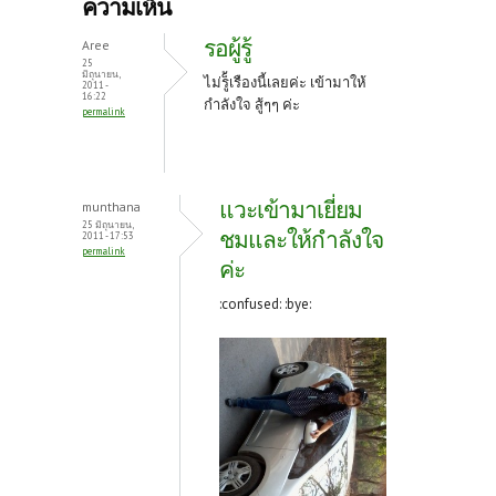
b
itt
er
ความเห็น
o
er
es
รอผู้รู้
Aree
o
t
25
มิถุนายน,
ไม่รู็้เรืองนี้เลยค่ะ เข้ามาให้
2011 -
k
16:22
กำลังใจ สู้ๆๆ ค่ะ
permalink
แวะเข้ามาเยี่ยม
munthana
25 มิถุนายน,
ชมและให้กำลังใจ
2011 - 17:53
permalink
ค่ะ
:confused: :bye: