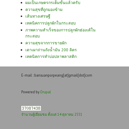
ผมเป็นเกษตรกรเต็มขั้นแล้วครับ
ความสุขที่ถูกมองข้าม
เส้นทางเศรษฐี
เทคนิคการปลูกผักในกระสอบ
ภาพความสำเร็จของการปลูกผักฮ่องเต้ใน
กระสอบ
ความสุขจากการขายผัก
เตาเผาถ่านถังน้ำมัน 200 ลิตร
เทคนิคการทำบ่อปลาพลาสติก
E-mail : bansuanporpeang[at]gmail[dot]com
Powered by
Drupal
จำนวนผู้เยี่ยมชม ตั้งแต่ 14 ตุลาคม 2551