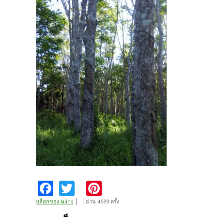
Fa
T
Pi
ce
w
nt
บล็อกของ JaJing
อ่าน 4689 ครั้ง