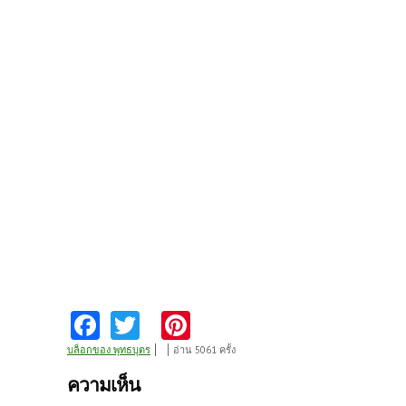
Fa
T
Pi
ce
w
nt
บล็อกของ พุทธบุตร
อ่าน 5061 ครั้ง
b
itt
er
ความเห็น