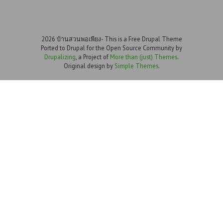
2026 บ้านสวนพอเพียง- This is a Free Drupal Theme
Ported to Drupal for the Open Source Community by
Drupalizing
, a Project of
More than (just) Themes
.
Original design by
Simple Themes
.