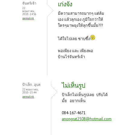
o
er
es
เก่งจัง
จันทร์เจ้า
o
t
22
พฤษภาคม,
มีความสามารถมากๆ แต่ล้ม
2010 - 14:56
k
permalink
เอง แล้วลุกเอง ภูมิใจกว่าให้
ใครๆมาพยุงให้ลุกขึ้นมั้ย???
ได้ใจไปเลย ซาบซึ้ง
พอเพียง และ เพียงพอ
บ้านไร่จันทร์เจ้า
ไม่เห็นรูป
ป้าเล็ก..อุบล
22 พฤษภาคม,
2010 - 15:44
ป้าเล็กไม่เห็นรูปเลย ปรับได้
permalink
มั้ย อยากเห็น
084-167-4671
anongrat2508@hotmail.com