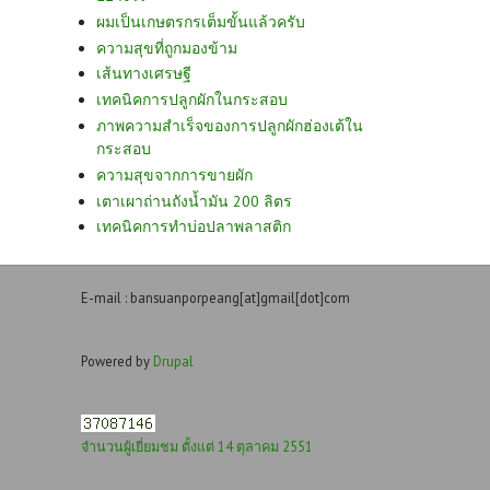
ผมเป็นเกษตรกรเต็มขั้นแล้วครับ
ความสุขที่ถูกมองข้าม
เส้นทางเศรษฐี
เทคนิคการปลูกผักในกระสอบ
ภาพความสำเร็จของการปลูกผักฮ่องเต้ใน
กระสอบ
ความสุขจากการขายผัก
เตาเผาถ่านถังน้ำมัน 200 ลิตร
เทคนิคการทำบ่อปลาพลาสติก
E-mail : bansuanporpeang[at]gmail[dot]com
Powered by
Drupal
จำนวนผู้เยี่ยมชม ตั้งแต่ 14 ตุลาคม 2551