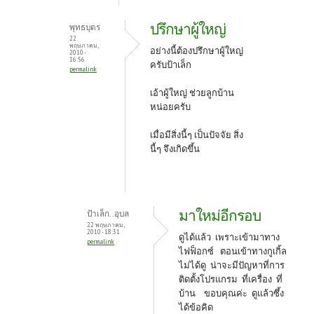
ปรึกษาผู้ใหญ่
พุทธบุตร
22
พฤษภาคม,
อย่างนี้ต้องปรึกษาผู้ใหญ่
2010 -
16:56
ครับป้าเล็ก
permalink
เอ้าผู้ใหญ่ ช่วยลูกบ้าน
หน่อยครับ
เมื่อมีสิ่งนี้ๆ เป็นปัจจัย สิ่ง
นี้ๆ จึงเกิดขึ้น
มาใหม่อีกรอบ
ป้าเล็ก..อุบล
22 พฤษภาคม,
2010 - 18:31
ดูได้แล้ว เพราะเข้ามาทาง
permalink
ไฟฟ็อกซ์ ตอนเข้าทางกูเกิ้ล
ไม่ได้ดู น่าจะมีปัญหาที่การ
ติดตั้งโปรแกรม ที่เครื่อง ที่
บ้าน ขอบคุณค่ะ ดูแล้วซึ้ง
ได้ข้อคิด