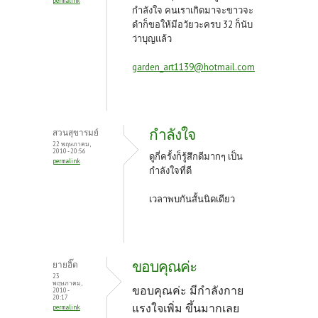
permalink
กำลังใจ คนเราเกิดมาจะขาวจะ
ดำก็ขอให้มีอวัยวะครบ 32 ก็นับ
ว่าบุญแล้ว
garden_art1139@hotmail.com
กำลังใจ
สวนสุขารมย์
22 พฤษภาคม,
2010 - 20:56
ดูกี่ครั้งก็รู้สึกดีมากๆ เป็น
permalink
กำลังใจที่ดี
เวลาพบกันสั้นนิดเดียว
ขอบคุณค่ะ
ยายอิ๊ด
23
พฤษภาคม,
ขอบคุณค่ะ มีกำลังกาย
2010 -
20:17
แรงใจเพิ่ม ขึ้นมากเลย
permalink