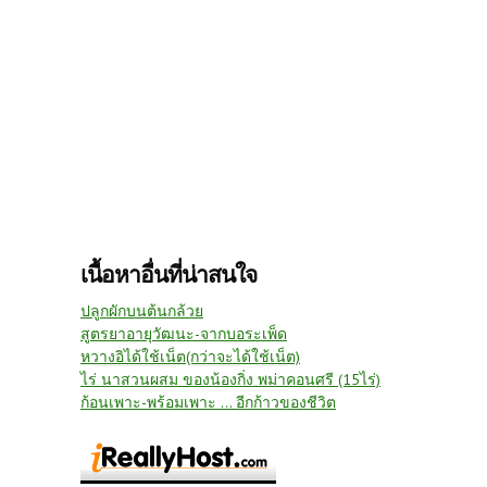
เนื้อหาอื่นที่น่าสนใจ
ปลูกผักบนต้นกล้วย
สูตรยาอายุวัฒนะ-จากบอระเพ็ด
หวางอิได้ใช้เน็ต(กว่าจะได้ใช้เน็ต)
ไร่ นาสวนผสม ของน้องกิ่ง พม่าคอนศรี (15ไร่)
ก้อนเพาะ-พร้อมเพาะ ... อีกก้าวของชีวิต