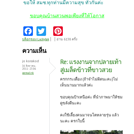
ขอให้ สมช.ทุกท่านมีความสุข ทั่วกันค่ะ
ขอบคุณบ้านสวนพอเพียงที่ให้โอกาส
Fa
T
Pi
ce
w
nt
บล็อกของ Luckylak
อ่าน 6138 ครั้ง
b
itt
er
ความเห็น
o
er
es
Re: แรงงานจากปลายเท้า
jo korakod
o
t
16 สิงหาคม,
สู่เมล็ดข้าวที่ขาวสวย
2011 - 23:06
permalink
k
ครกกระเดื่อง (ถ้าจำไม่ผิดนะคะ)ไม่
เห็นนานมากแล้วค่ะ
ขอบคุณป้าเหนือค่ะ ที่นำภาพมาให้ชม
ดูขลังดีนะคะ
คงใช้เลี้ยงคนมาจนโตหลายรุ่น แล้ว
นะคะ ครกใบนี้