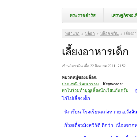
พระราชดำรัส
เศรษฐกิจพอเพ
คุณอยู่ที่นี่
หน้าแรก
»
บล็อก
»
บล็อก ชวิน
»
เลี้ยงอ
เลี้ยงอาหารเด็ก
เขียนโดย
ชวิน
เมื่อ 22 สิงหาคม, 2011 - 21:52
หมวดหมู่ของบล็อก:
ประเพณี วัฒนธรรม
Keywords:
พาไปร่วมทำบุญเลี้ยงนักเรียนกันครับ
ส
ไก่ไปเลี้ยงเด็ก
นักเรียน โรงเรียนแก่งหวาย อ.วังจั
ก๊วยเตี๋ยวมังสวิรัติ ดีกว่า เนื่อง