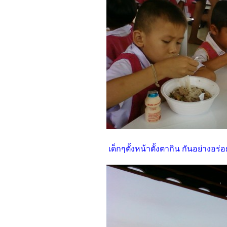
เด็กๆตั้งหน้าตั้งตากิน กันอย่างอร