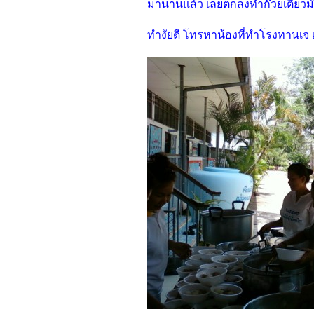
มานานแล้ว เลยตกลงทำก๊วยเตี๋ยวมัง
ทำงัยดี โทรหาน้องที่ทำโรงทานเจ