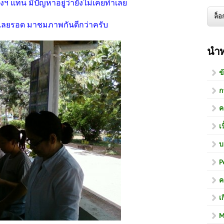
ฯ แทน มีปัญหาอยู่ว่ายังไม่เคยทำเลย
 เลยรอด มาชมภาพกันดีกว่าครับ
นำ
ข
ก
ค
เ
บ
P
ค
เ
M