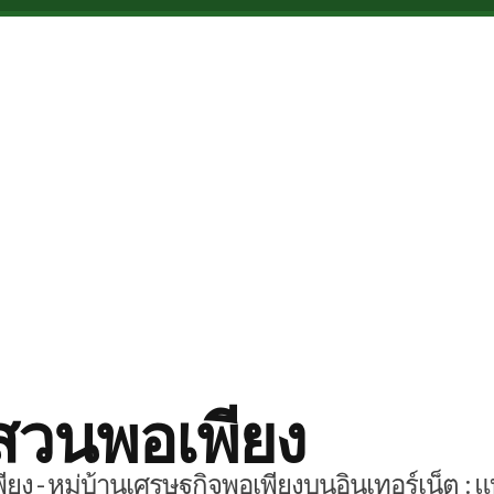
สวนพอเพียง
ยง - หมู่บ้านเศรษฐกิจพอเพียงบนอินเทอร์เน็ต : แ