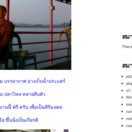
สมา
There
สมา
jol
 บรรยากาศ อ่างเก็บน้ำประแสร์
eka
ปา
อ ปลาไหล หลายสิบตัว
Win
min
นี้ ฟรี ครับ เพื่อเป็นสิริมงคล
su
su
ขึ้นนั่งเป็นเกียรติ
co