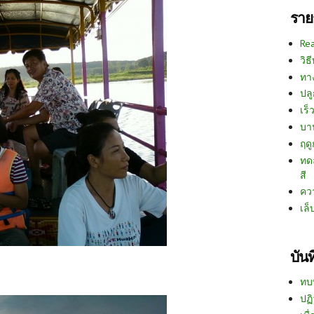
ราย
Re
วิธ
ทา
ปลู
เร็ว
บา
ฤด
ทด
สี
คว
เล็
บัน
ทบ
ปฏิ