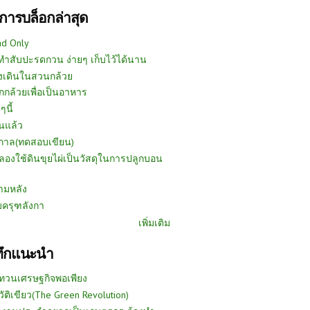
การบล็อกล่าสุด
ad Only
ีทำสับปะรดกวน ง่ายๆ เก็บไว้ได้นาน
งเดินในสวนกล้วย
กกล้วยเพื่อเป็นอาหาร
ๆนี้
นแล้ว
ูกาล(ทดสอบเขียน)
ลองใช้ดินขุยไผ่เป็นวัสดุในการปลูกบอน
ามหลัง
บครุฑลังกา
เพิ่มเติม
ทึกแนะนำ
ทวนเศรษฐกิจพอเพียง
วัติเขียว(The Green Revolution)