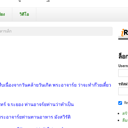
ียง
วิดีโอ
าหารเด็ก
ล็อ
Usern
รหัสผ
ืบเนื่องจากวันคล้ายวันเกิด พระอาจาร์ย ว่าจะทำก๊วยเตี๋ยว
R
นทร์ จ.ระยอง ท่านอาจร์ยท่านว่าทำเป็น
สร้
จากพระอาจาร์ยท่านทานอาหาร มังสวิรัติ
ลืม