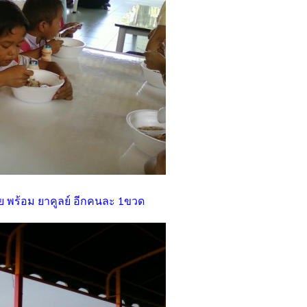
่อย พร้อม ยาคูลย์ อีกคนละ 1ขวด