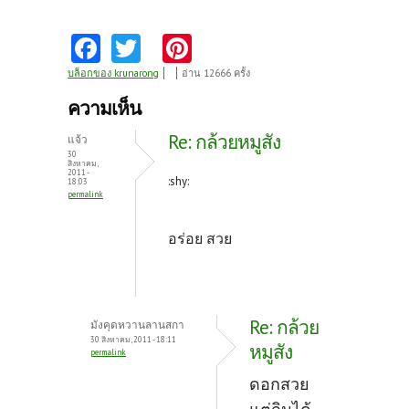
Fa
T
Pi
ce
w
nt
บล็อกของ krunarong
อ่าน 12666 ครั้ง
b
itt
er
ความเห็น
o
er
es
Re: กล้วยหมูสัง
แจ้ว
o
t
30
สิงหาคม,
2011 -
k
:shy:
18:03
permalink
อร่อย สวย
Re: กล้วย
มังคุดหวานลานสกา
30 สิงหาคม, 2011 - 18:11
หมูสัง
permalink
ดอกสวย