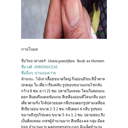
ภายในผล
ชื่อวิทยาศาสตร์ :
Uvaria grandiflora
Roxb. ex Hornem
ชื่อวงศ์ : ANNONACEAE
ชื่ออื่นๆ : ย่านนมควาย
ลักษณะ :
ไม้เถาเลื้อยขนาดใหญ่ กิ่งอ่อนมีขน สีน้ำตาล
ปกคลุม ใบ เดี่ยว เรียงสลับ รูปขอบขนานแกมไข่กลับ
กว้าง 8 ซม. ยาว 21 ซม. ปลายใบแหลม โคนใบสอบมน
ดอก สีแดงถึงแดงเข้มแกม สีเหลืองอ่อนที่โคนกลีบ ออก
เดี่ยวตามกิ่ง ใกล้ปลายยอด กลีบรองดอกรูปสามเหลี่ยม
สีเขียวอ่อน ขนาด 2-3.2 ซม. กลีบดอก 6 กลีบ รูปขอบ
ขนานถึงรูปไข่แคบ ขนาด 3-4 x 1-2 ซม. ปลายสอบ ถึง
เป็นติ่งแหลม เกสรผู้จำนวนมาก สีเหลือง ผล กลุ่ม มีผล
ย่อย จำนวนมาก ผลย่อยทรงกระบอก มีเมล็ดจำนวน