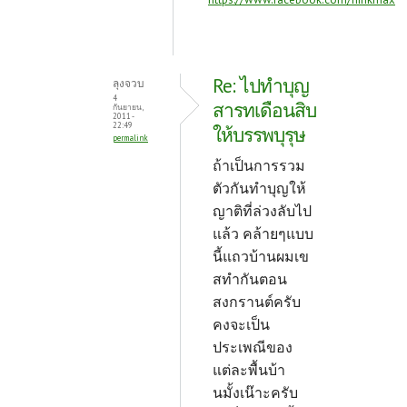
Re: ไปทำบุญ
ลุงจวบ
4
สารทเดือนสิบ
กันยายน,
2011 -
22:49
ให้บรรพบุรุษ
permalink
ถ้าเป็นการรวม
ตัวกันทำบุญให้
ญาติที่ล่วงลับไป
แล้ว คล้ายๆแบบ
นี้แถวบ้านผมเข
สทำกันตอน
สงกรานต์ครับ
คงจะเป็น
ประเพณีของ
แต่ละพื้นบ้า
นมั้งเน๊าะครับ