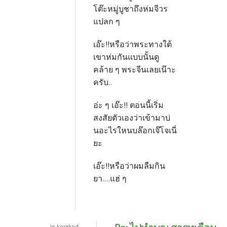
โต๊ะหมู่บูชาถึงห่มจีวร
แปลก ๆ
เอ๊ะ!!หรือว่าพระทางใต้
เขาห่มกันแบบนั้นดู
คล้าย ๆ พระจีนเลยเน๊าะ
ครับ..
อ่ะ
ๆ
เอ๊ะ!!
ตอนนี้เริ่ม
สงสัยตัวเองว่าเข้ามาบ่
นอะไรใหนบล๊อกเจ๊โจเนี่
ยะ
เอ๊ะ!!หรือว่าผมลืมกิน
ยา
....แฮ่ ๆ
jo korakod