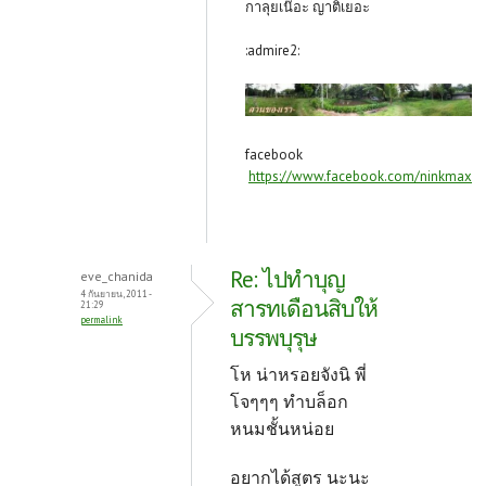
กาลุยเน๊อะ ญาติเยอะ
:admire2:
facebook
https://www.facebook.com/ninkmax
Re: ไปทำบุญ
eve_chanida
4 กันยายน, 2011 -
สารทเดือนสิบให้
21:29
permalink
บรรพบุรุษ
โห น่าหรอยจังนิ พี่
โจๆๆๆ ทำบล็อก
หนมชั้นหน่อย
อยากได้สูตร นะนะ