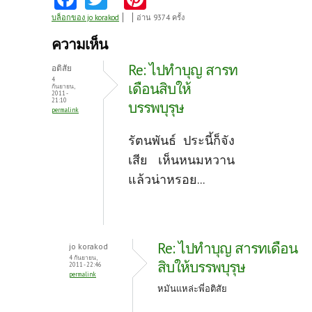
ce
w
nt
บล็อกของ jo korakod
อ่าน 9374 ครั้ง
b
itt
er
ความเห็น
o
er
es
Re: ไปทำบุญ สารท
อติสัย
o
t
4
เดือนสิบให้
กันยายน,
2011 -
k
21:10
บรรพบุรุษ
permalink
รัตนพันธ์ ประนี้ก็จัง
เสีย เห็นหนมหวาน
แล้วน่าหรอย...
Re: ไปทำบุญ สารทเดือน
jo korakod
4 กันยายน,
สิบให้บรรพบุรุษ
2011 - 22:46
permalink
หมันแหล่ะพี่อติสัย