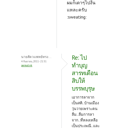
ผมก็เดาๆไปงั้น
แหละครับ
:sweating:
Re: ไป
นายสัตวแพทย์ทรง...
4 กันยายน, 2011 - 21:51
ทำบุญ
permalink
สารทเดือน
สิบให้
บรรพบุรุษ
เอาการลาจาก
เป็นสติ..บ้านเมือง
วุ่นวายเพราะคน
ลืม..ลืมการลา
จาก..ที่หลงเหลือ
เป็นประเพณี..และ