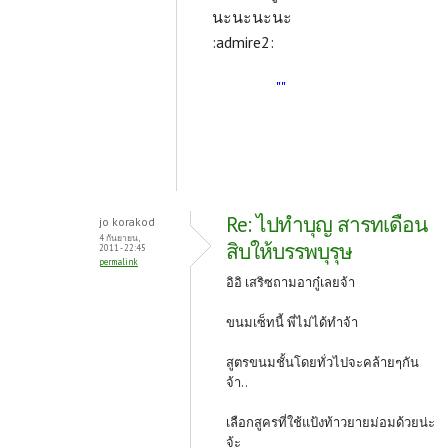
นะนะนะนะ
:admire2:
""
Re: ไปทำบุญ สารทเดือน
jo korakod
4 กันยายน,
สิบให้บรรพบุรุษ
2011 - 22:45
permalink
อิอิ เสริซถามอากู๋เลยจ้า
ขนมเซ็ทนี้ พี่ไม่ได้ทำจ้า
สูตรขนมชั้นโดยทั่วไปจะคล้ายๆกัน
จ้า..
เลือกสูครที่ใช้แป้งท้าวยายม่อมด้วยน่ะ
จ้ะ