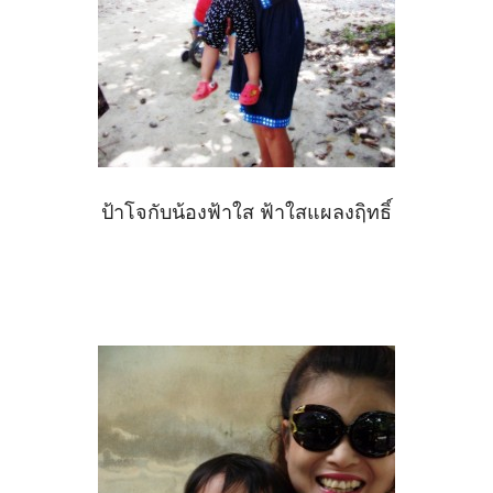
ป้าโจกับน้องฟ้าใส ฟ้าใสแผลงฤิทธิ์