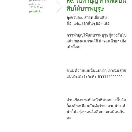
Re: ไปทำบุญ สารทเดือน
4 กันยายน,
สิบให้บรรพบุรุษ
2011 - 22:41
permalink
ลุงจวบคะ..สารทเดือนสิบ
คือ..เง่อ...เอาสั้นๆ ย่อๆ เน้อ
การทำบุญให้แก่บรรพบุรุษผู้ล่วงลับไป
แล้ว ของคนภาคใต้ น่าจะคล้ายๆ เช้ง
เม้งมั้งคะ
ขนมที่วางแบบนั้นแบบว่า เราเน้นสวย
แบบระเกะระกะค่ะ ฮาาาาาาาาาาา
ส่วนเรื่องพระหัวหน้าที่ห่มอย่างนั้นโจ
ก็สงสัยเหมือนกันค่ะว่าจะถามน้า แต่
น้าก็มัวยุ่งๆๆจนโจลืมถามเหมือนกัน
ค่ะ