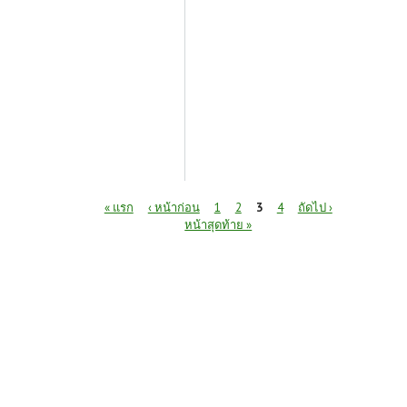
หน้า
« แรก
‹ หน้าก่อน
1
2
3
4
ถัดไป ›
หน้าสุดท้าย »