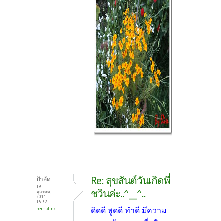
Re: สุขสันต์วันเกิดพี่
ป้าลัด
19
ชวินค่ะ..^__^..
ตุลาคม,
2011 -
15:32
ดิดดี พูดดี ทำดี มีความ
permalink