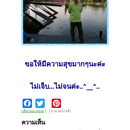
ขอให้มีความสุขมากๆนะค่ะ
ไม่เจ็บ...ไม่จนค่ะ..^__^..
Fa
T
Pi
ce
w
nt
บล็อกของ ตองอู
อ่าน 8657 ครั้ง
b
itt
er
ความเห็น
o
er
es