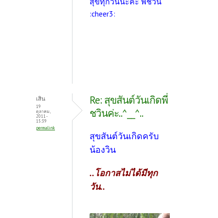
สุขทุกวันนะคะ พี่ชวิน
:cheer3:
Re: สุขสันต์วันเกิดพี่
เสิน
19
ชวินค่ะ..^__^..
ตุลาคม,
2011 -
15:39
permalink
สุขสันต์วันเกิดครับ
น้องวิน
..โอกาสไม่ได้มีทุก
วัน..