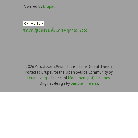
Powered by
Drupal
จำนวนผู้เยี่ยมชม ตั้งแต่ 14 ตุลาคม 2551
2026 บ้านสวนพอเพียง- This is a Free Drupal Theme
Ported to Drupal for the Open Source Community by
Drupalizing
, a Project of
More than (just) Themes
.
Original design by
Simple Themes
.