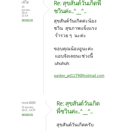
Re: สุขสันต์วันเกิดพี่
เจ้โส
o
t
19
ชวินค่ะ..^__^..
ตุลาคม,
2011 -
k
13:54
สุขสันต์วันเกิดค่ะน้อง
permalink
ชวิน สุขภาพแข็งแรง
ร่ำรวย ๆ นะค่ะ
ขอบคุณน้องอูนะค่ะ
แอบจังเลยนะช่วงนี้
:uhuhuh:
garden_art1139@hotmail.com
Re: สุขสันต์วันเกิด
rose1000
19 ตุลาคม,
พี่ชวินค่ะ..^__^..
2011 - 14:39
permalink
สุขสันต์วันเกิดครับ