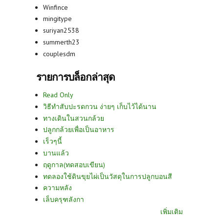
Winfince
mingitype
suriyan2538
summerth23
couplesdm
รายการบล็อกล่าสุด
Read Only
วิธีทำสับปะรดกวน ง่ายๆ เก็บไว้ได้นาน
ทางเดินในสวนกล้วย
ปลูกกล้วยเพื่อเป็นอาหาร
เร็วๆนี้
บานแล้ว
ฤดูกาล(ทดสอบเขียน)
ทดลองใช้ดินขุยไผ่เป็นวัสดุในการปลูกบอนสี
ความหลัง
เล็บครุฑลังกา
เพิ่มเติม