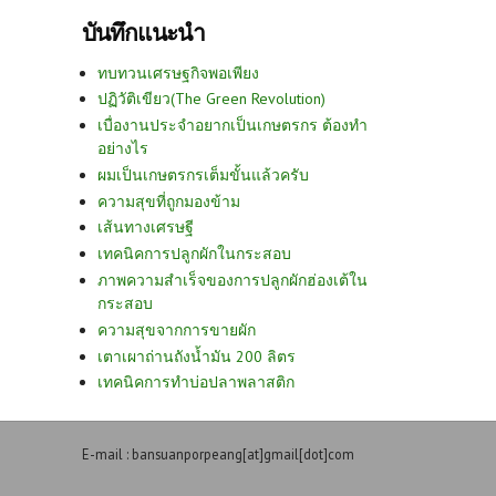
บันทึกแนะนำ
ทบทวนเศรษฐกิจพอเพียง
ปฏิวัติเขียว(The Green Revolution)
เบื่องานประจำอยากเป็นเกษตรกร ต้องทำ
อย่างไร
ผมเป็นเกษตรกรเต็มขั้นแล้วครับ
ความสุขที่ถูกมองข้าม
เส้นทางเศรษฐี
เทคนิคการปลูกผักในกระสอบ
ภาพความสำเร็จของการปลูกผักฮ่องเต้ใน
กระสอบ
ความสุขจากการขายผัก
เตาเผาถ่านถังน้ำมัน 200 ลิตร
เทคนิคการทำบ่อปลาพลาสติก
E-mail : bansuanporpeang[at]gmail[dot]com