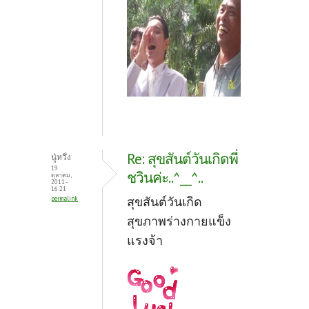
Re: สุขสันต์วันเกิดพี่
นู๋หวึ่ง
19
ชวินค่ะ..^__^..
ตุลาคม,
2011 -
16:21
สุขสันต์วันเกิด
permalink
สุขภาพร่างกายแข็ง
แรงจ้า