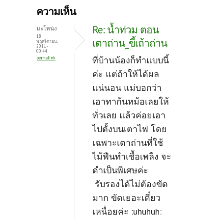
b
itt
er
ความเห็น
o
er
es
Re: น้ำท่วม ตอน
มะโหน่ง
o
t
18
เตาถ่าน_ขี้เถ้าถ่าน
พฤศจิกายน,
2011 -
k
00:44
ที่บ้านน้องก็ทำแบบนี้
permalink
ค่ะ แต่ถ้าให้ได้ผล
แน่นอน แม่บอกว่า
เอาทาก้นหม้อเลยให้
ทั่วเลย แล้วค่อยเอา
ไปตั้งบนเตาไฟ โดย
เฉพาะเตาถ่านที่ใช้
ไม้ฟืนทำเชื้อเพลิง จะ
ดำเป็นพิเศษค่ะ
รับรองได้ไม่ต้องขัด
มาก ขัดเยอะเดี๋ยว
เหนื่อยค่ะ :uhuhuh: