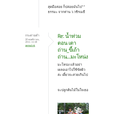
สุดมือสอย ก็ปล่อยมันไป^^
ธรรมะ จากท่าน ว.วชิรเมธี
Re: น้ำท่วม
กระต่ายดำ
18 พฤศจิกายน,
ตอน เตา
2011 - 11:18
permalink
ถ่าน_ขี้เถ้า
ถ่าน....มะโหน่ง
มะโหน่ง แล้วอย่า
เผลอเอาไปใช้ขัดผิว
ล่ะ เดี๋ยวจะสวยเกินไป
จะปลูกต้นไม้ในใจเธอ