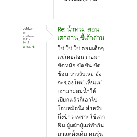
Re: น้ำท่วม ตอน
oddzy
18
เตาถ่าน_ขี้เถ้าถ่าน
พฤศจิกายน,
2011 -
14:18
ใช่ ใช่ ใช่ ตอนเด็กๆ
permalink
แม่เคยสอน เาอมา
ขัดหม้อ ขัดขัน ขัด
ช้อน วาววับเลย ยัง
กะของใหม่ เห็นแม่
เอามาผสมน้ำให้
เปียกแล้วก็เอาไป
โอบหม้อนึ่ง สำหรับ
นึ่งข้าว เพราะใช้เตา
ฟืน ผู้เฒ้าผู้แก่ทำกัน
มาแต่ดั้งเดิม คนรุ่น