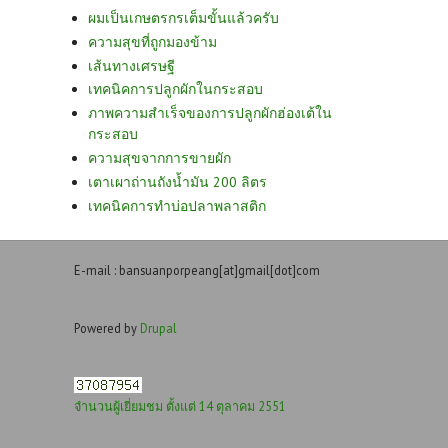
ผมเป็นเกษตรกรเต็มขั้นแล้วครับ
ความสุขที่ถูกมองข้าม
เส้นทางเศรษฐี
เทคนิคการปลูกผักในกระสอบ
ภาพความสำเร็จของการปลูกผักฮ่องเต้ใน
กระสอบ
ความสุขจากการขายผัก
เตาเผาถ่านถังน้ำมัน 200 ลิตร
เทคนิคการทำบ่อปลาพลาสติก
E-mail : bansuanporpeang[at]gmail[dot]com
Powered by
Drupal
จำนวนผู้เยี่ยมชม ตั้งแต่ 14 ตุลาคม 2551