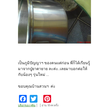
เป็นภูมิปัญญาฯ ของคนแต่ก่อน พี่ก็ได้เรียนรู้
มาจากปู่ยาตายาย ละค่ะ..เลยมาบอกต่อให้
กับน้องๆ รุ่นใหม่ ...
ขอบคุณบ้านสวนฯ ค่ะ
Fa
T
Pi
ce
w
nt
บล็อกของ ยุพิน
อ่าน 9544 ครั้ง