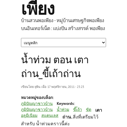
เพียง
บ้านสวนพอเพียง - หมู่บ้านเศรษฐกิจพอเพียง
บนอินเทอร์เน็ต : แบ่งปัน สร้างสรรค์ พอเพียง
น้ำท่วม ตอน เตา
ถ่าน_ขี้เถ้าถ่าน
เขียนโดย
ยุพิน
เมื่อ 17 พฤศจิกายน, 2011 - 23:23
หมวดหมู่ของบล็อก:
ภูมิปัญญาชาวบ้าน
Keywords:
ภูมิปัญญาชาวบ้าน
น้ำท่วม
ขี้เ้ถ้า
ขัด
เตา
อลูมีเนียม
สแตนเลส
ถ่าน.
.สิ่งที่เตรียมไว้
สำหรับ น้ำท่วมคราวนี้ค่ะ