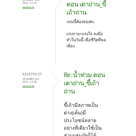
ตอน เตาถ่าน_ขี้
2011 - 11:19
permalink
เถ้าถ่าน
แบบนี้ต้องลองค่ะ
แรงกาย+แรงใจ ลงมือ
ทำในวันนี้ เพื่อชีวิตที่พอ
เพียง
Re: น้ำท่วม ตอน
KASETMCOT
18 พฤศจิกายน,
เตาถ่าน_ขี้เถ้า
2011 - 12:28
permalink
ถ่าน
ขี้เถ้ามีสภาพเป็น
ด่าง(เค็ม)มี
ประโยชน์หลาย
อย่างทีเดียวใช้เป็น
ส่วนผสมปุ๋ยก็ได้