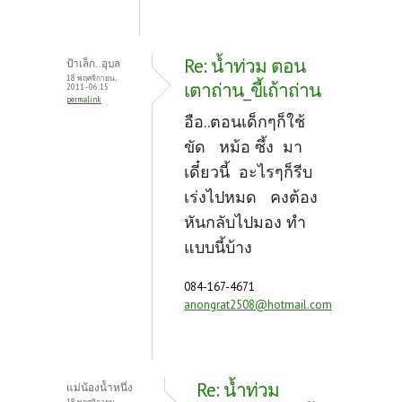
Re: น้ำท่วม ตอน
ป้าเล็ก..อุบล
18 พฤศจิกายน,
เตาถ่าน_ขี้เถ้าถ่าน
2011 - 06:15
permalink
อือ..ตอนเด็กๆก็ใช้
ขัด หม้อ ซึ้ง มา
เดี๋ยวนี้ อะไรๆก็รีบ
เร่งไปหมด คงต้อง
หันกลับไปมอง ทำ
แบบนี้บ้าง
084-167-4671
anongrat2508@hotmail.com
Re: น้ำท่วม
แม่น้องน้ำหนึ่ง
18 พฤศจิกายน,