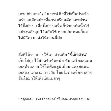
เตาแก๊ส และไมโครเวฟ สิ่งที่ใช้เป็นประจำ
ครัว แต่อีกอย่างที่ควรเตรียมคือ"
เตาถ่าน
"
ไว้ปิ้งย่าง ..เมื่อปิ้งย่างเสร็จ ก็นำกาต้มน้ำไว้
อย่างหลังสุด ไว้สลับใช้ หากแก๊สหมดก็คง
ไม่มีใครมาส่งให้ตอนนี้ค่ะ
สิ่งที่ได้จากการใช้เตาถ่านคือ
"ขี้เถ้าถ่าน"
เก็บใส่ถุง ไว้สำหรับขัดหม้อ ขัน เครื่องสแตน
เลสทั้งหลาย ใช้ได้ทั้งอลูมิเนียม และสแตน
เลสค่ะ เงางาม วาววับ โดยไม่ต้องซื้อหาสาร
อื่นใดมาให้เสียเงินเปล่าๆ
มาดูกันค่ะ...เท็จจริงอย่างไรไปลองทำกันเองนะค่ะ