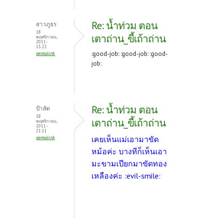
Re: น้ำท่วม ตอน
สาวภูธร
18
เตาถ่าน_ขี้เถ้าถ่าน
พฤศจิกายน,
2011 -
15:22
:good-job: :good-job: :good-
permalink
job:
Re: น้ำท่วม ตอน
ป้าลัด
18
เตาถ่าน_ขี้เถ้าถ่าน
พฤศจิกายน,
2011 -
21:11
เคยเห็นแม่เอามาขัด
permalink
หม้อค่ะ บางทีก็เห็นเอา
มะขามเปียกมาขัดทอง
เหลืองค่ะ :evil-smile: