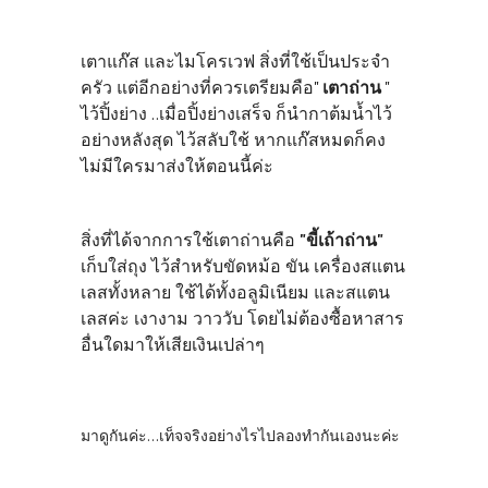
เตาแก๊ส และไมโครเวฟ สิ่งที่ใช้เป็นประจำ
ครัว แต่อีกอย่างที่ควรเตรียมคือ"
เตาถ่าน
"
ไว้ปิ้งย่าง ..เมื่อปิ้งย่างเสร็จ ก็นำกาต้มน้ำไว้
อย่างหลังสุด ไว้สลับใช้ หากแก๊สหมดก็คง
ไม่มีใครมาส่งให้ตอนนี้ค่ะ
สิ่งที่ได้จากการใช้เตาถ่านคือ
"ขี้เถ้าถ่าน"
เก็บใส่ถุง ไว้สำหรับขัดหม้อ ขัน เครื่องสแตน
เลสทั้งหลาย ใช้ได้ทั้งอลูมิเนียม และสแตน
เลสค่ะ เงางาม วาววับ โดยไม่ต้องซื้อหาสาร
อื่นใดมาให้เสียเงินเปล่าๆ
มาดูกันค่ะ...เท็จจริงอย่างไรไปลองทำกันเองนะค่ะ