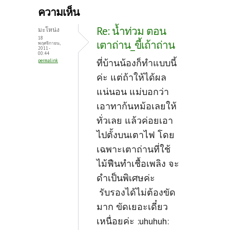
b
itt
er
ความเห็น
o
er
es
Re: น้ำท่วม ตอน
มะโหน่ง
o
t
18
เตาถ่าน_ขี้เถ้าถ่าน
พฤศจิกายน,
2011 -
k
00:44
ที่บ้านน้องก็ทำแบบนี้
permalink
ค่ะ แต่ถ้าให้ได้ผล
แน่นอน แม่บอกว่า
เอาทาก้นหม้อเลยให้
ทั่วเลย แล้วค่อยเอา
ไปตั้งบนเตาไฟ โดย
เฉพาะเตาถ่านที่ใช้
ไม้ฟืนทำเชื้อเพลิง จะ
ดำเป็นพิเศษค่ะ
รับรองได้ไม่ต้องขัด
มาก ขัดเยอะเดี๋ยว
เหนื่อยค่ะ :uhuhuh: