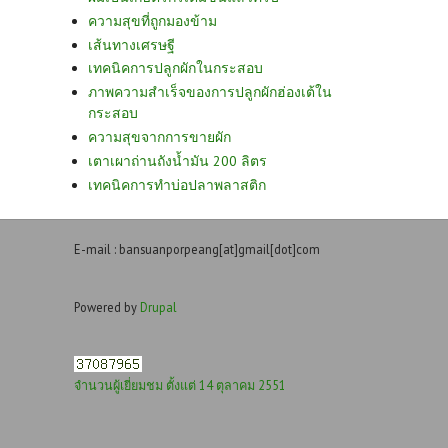
ความสุขที่ถูกมองข้าม
เส้นทางเศรษฐี
เทคนิคการปลูกผักในกระสอบ
ภาพความสำเร็จของการปลูกผักฮ่องเต้ใน
กระสอบ
ความสุขจากการขายผัก
เตาเผาถ่านถังน้ำมัน 200 ลิตร
เทคนิคการทำบ่อปลาพลาสติก
E-mail : bansuanporpeang[at]gmail[dot]com
Powered by
Drupal
จำนวนผู้เยี่ยมชม ตั้งแต่ 14 ตุลาคม 2551