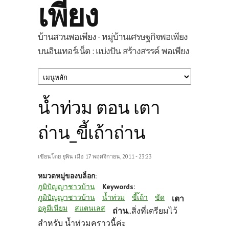
เพียง
บ้านสวนพอเพียง - หมู่บ้านเศรษฐกิจพอเพียง
บนอินเทอร์เน็ต : แบ่งปัน สร้างสรรค์ พอเพียง
น้ำท่วม ตอน เตา
ถ่าน_ขี้เถ้าถ่าน
เขียนโดย
ยุพิน
เมื่อ 17 พฤศจิกายน, 2011 - 23:23
หมวดหมู่ของบล็อก:
ภูมิปัญญาชาวบ้าน
Keywords:
ภูมิปัญญาชาวบ้าน
น้ำท่วม
ขี้เ้ถ้า
ขัด
เตา
อลูมีเนียม
สแตนเลส
ถ่าน.
.สิ่งที่เตรียมไว้
สำหรับ น้ำท่วมคราวนี้ค่ะ