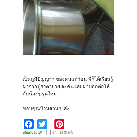
เป็นภูมิปัญญาฯ ของคนแต่ก่อน พี่ก็ได้เรียนรู้
มาจากปู่ยาตายาย ละค่ะ..เลยมาบอกต่อให้
กับน้องๆ รุ่นใหม่ ...
ขอบคุณบ้านสวนฯ ค่ะ
Fa
T
Pi
ce
w
nt
บล็อกของ ยุพิน
อ่าน 9545 ครั้ง