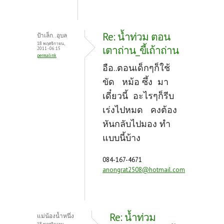
Re: น้ำท่วม ตอน
ป้าเล็ก..อุบล
18 พฤศจิกายน,
เตาถ่าน_ขี้เถ้าถ่าน
2011 - 06:15
permalink
อือ..ตอนเด็กๆก็ใช้
ขัด หม้อ ซึ้ง มา
เดี๋ยวนี้ อะไรๆก็รีบ
เร่งไปหมด คงต้อง
หันกลับไปมอง ทำ
แบบนี้บ้าง
084-167-4671
anongrat2508@hotmail.com
Re: น้ำท่วม
แม่น้องน้ำหนึ่ง
18 พฤศจิกายน,