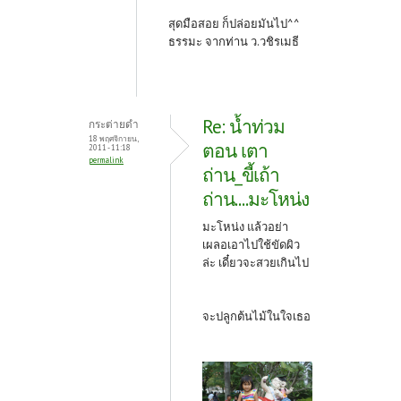
สุดมือสอย ก็ปล่อยมันไป^^
ธรรมะ จากท่าน ว.วชิรเมธี
Re: น้ำท่วม
กระต่ายดำ
18 พฤศจิกายน,
ตอน เตา
2011 - 11:18
permalink
ถ่าน_ขี้เถ้า
ถ่าน....มะโหน่ง
มะโหน่ง แล้วอย่า
เผลอเอาไปใช้ขัดผิว
ล่ะ เดี๋ยวจะสวยเกินไป
จะปลูกต้นไม้ในใจเธอ