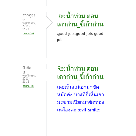
Re: น้ำท่วม ตอน
สาวภูธร
18
เตาถ่าน_ขี้เถ้าถ่าน
พฤศจิกายน,
2011 -
15:22
:good-job: :good-job: :good-
permalink
job:
Re: น้ำท่วม ตอน
ป้าลัด
18
เตาถ่าน_ขี้เถ้าถ่าน
พฤศจิกายน,
2011 -
21:11
เคยเห็นแม่เอามาขัด
permalink
หม้อค่ะ บางทีก็เห็นเอา
มะขามเปียกมาขัดทอง
เหลืองค่ะ :evil-smile: