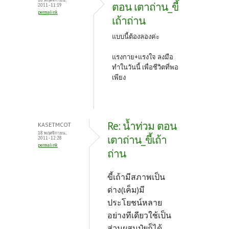
ตอน เตาถ่าน_ขี้
2011 - 11:19
permalink
เถ้าถ่าน
แบบนี้ต้องลองค่ะ
แรงกาย+แรงใจ ลงมือ
ทำในวันนี้ เพื่อชีวิตที่พอ
เพียง
Re: น้ำท่วม ตอน
KASETMCOT
18 พฤศจิกายน,
เตาถ่าน_ขี้เถ้า
2011 - 12:28
permalink
ถ่าน
ขี้เถ้ามีสภาพเป็น
ด่าง(เค็ม)มี
ประโยชน์หลาย
อย่างทีเดียวใช้เป็น
ส่วนผสมปุ๋ยก็ได้