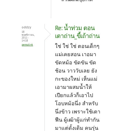
Re: น้ำท่วม ตอน
oddzy
18
เตาถ่าน_ขี้เถ้าถ่าน
พฤศจิกายน,
2011 -
14:18
ใช่ ใช่ ใช่ ตอนเด็กๆ
permalink
แม่เคยสอน เาอมา
ขัดหม้อ ขัดขัน ขัด
ช้อน วาววับเลย ยัง
กะของใหม่ เห็นแม่
เอามาผสมน้ำให้
เปียกแล้วก็เอาไป
โอบหม้อนึ่ง สำหรับ
นึ่งข้าว เพราะใช้เตา
ฟืน ผู้เฒ้าผู้แก่ทำกัน
มาแต่ดั้งเดิม คนรุ่น