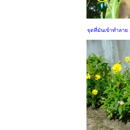
จุดที่มันเข้าทำลาย