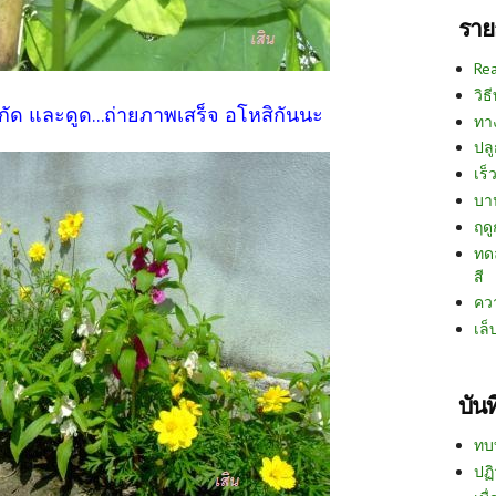
ราย
Re
วิธ
 กัด และดูด...ถ่ายภาพเสร็จ อโหสิกันนะ
ทา
ปลู
เร็ว
บา
ฤด
ทด
สี
คว
เล็
บัน
ทบ
ปฏิ