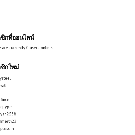
ชิกที่ออนไลน์
 are currently 0 users online.
ชิกใหม่
lysteel
with
fince
gitype
riyan2538
mmerth23
uplesdm