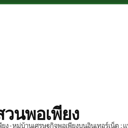
สวนพอเพียง
ยง - หมู่บ้านเศรษฐกิจพอเพียงบนอินเทอร์เน็ต : แ