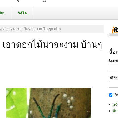
ียง
วิดีโอ
ง มาถาม เอาดอกไม้น่าจะงาม บ้านๆมาฝาก
 เอาดอกไม้น่าจะงาม บ้านๆ
ล็อ
Usern
รหัสผ
R
สร้
ลืม