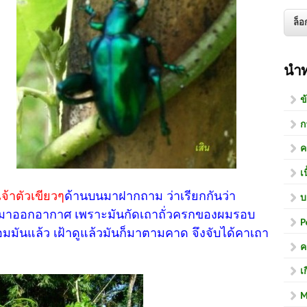
นำ
ข
ก
ค
เ
เจ้าตัวเขียวๆ
ด้านบนมาฝากถาม ว่าเรียกกันว่า
บ
นมาออกอากาศ เพราะมันกัดเถาถั่วครกของผมรอบ
P
มมันแล้ว เฝ้าดูแล้วมันก็มาตามคาด จึงจับได้คาเถา
ค
เ
M