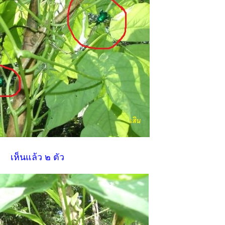
เห็นแล้ว ๒ ตัว