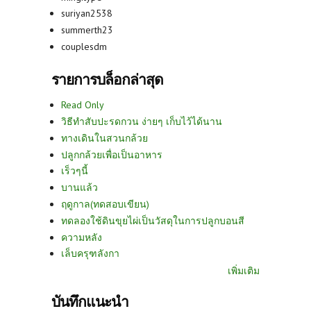
suriyan2538
summerth23
couplesdm
รายการบล็อกล่าสุด
Read Only
วิธีทำสับปะรดกวน ง่ายๆ เก็บไว้ได้นาน
ทางเดินในสวนกล้วย
ปลูกกล้วยเพื่อเป็นอาหาร
เร็วๆนี้
บานแล้ว
ฤดูกาล(ทดสอบเขียน)
ทดลองใช้ดินขุยไผ่เป็นวัสดุในการปลูกบอนสี
ความหลัง
เล็บครุฑลังกา
เพิ่มเติม
บันทึกแนะนำ