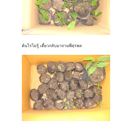
ต้นไรไม่รู้ เดี๋ยวกลับมาถามพี่สุรพล