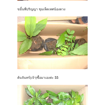
ขมิ้นพี่ปริญญา ชุมเห็ดเทศน้องดวง
ต้นจันทร์(เจ้า)ซื้อมาเองค่ะ อิอิ