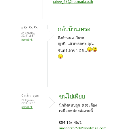
jabee_68@hotmail.co.th
กลับบ้านเหรอ
แก้ว กุ๊ก กิ๊ก
27 มิถุนายน,
2010 - 16:57
ถึงกำหนด..วันพบ
permalink
ญาติ..แล้วเหรอค่ะ คุณ
จันทร์เจ้าขา อิอิ...
ขนไปเพียบ
ป้าเล็ก..อุบล
27 มิถุนายน,
2010 - 17:47
นึกถึงคนปลูก คงจะต้อง
permalink
เหนื่อยหน่อยล่ะงานนี้
084-167-4671
anongrat2508@hotmail.com