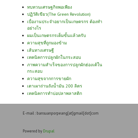
ทบทวนเศรษฐกิจพอเพียง
ปฏิวัติเขียว(The Green Revolution)
เบื่องานประจำอยากเป็นเกษตรกร ต้องทำ
อย่างไร
ผมเป็นเกษตรกรเต็มขั้นแล้วครับ
ความสุขที่ถูกมองข้าม
เส้นทางเศรษฐี
เทคนิคการปลูกผักในกระสอบ
ภาพความสำเร็จของการปลูกผักฮ่องเต้ใน
กระสอบ
ความสุขจากการขายผัก
เตาเผาถ่านถังน้ำมัน 200 ลิตร
เทคนิคการทำบ่อปลาพลาสติก
E-mail : bansuanporpeang[at]gmail[dot]com
Powered by
Drupal