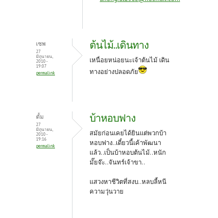
ต้นไม้..เดินทาง
เซพ
27
มิถุนายน,
เหนื่อยหน่อยนะเจ้าต้นไม้ เดิน
2010 -
19:07
ทางอย่างปลอดภัย
permalink
บ้าหอบฟาง
ตั้ม
27
มิถุนายน,
สมัยก่อนเคยได้ยินแต่พวกบ้า
2010 -
19:16
หอบฟาง..เดี๋ยวนี้เค้าพัฒนา
permalink
แล้ว..เป็นบ้าหอบต้นไม้..หนัก
มั๊ยจ๊ะ..จันทร์เจ้าขา..
แสวงหาชีวิตที่สงบ..หลบลี้หนี
ความวุ่นวาย