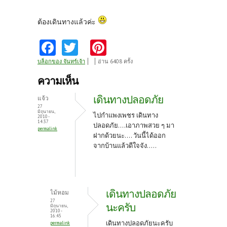
ต้องเดินทางแล้วค่ะ
Fa
T
Pi
ce
w
nt
บล็อกของ จันทร์เจ้า
อ่าน 6408 ครั้ง
b
itt
er
ความเห็น
o
er
es
เดินทางปลอดภัย
แจ้ว
o
t
27
มิถุนายน,
ไปกำแพงเพชร เดินทาง
2010 -
k
14:37
ปลอดภัย....เอาภาพสวย ๆ มา
permalink
ฝากด้วยนะ.... วันนี้ได้ออก
จากบ้านแล้วดีใจจัง.....
เดินทางปลอดภัย
ไม้หอม
27
นะครับ
มิถุนายน,
2010 -
16:45
เดินทางปลอดภัยนะครับ
permalink