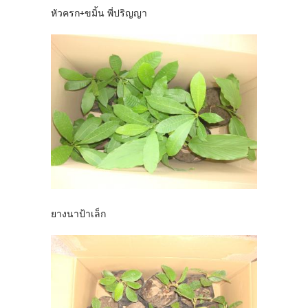
หัวครก+ขมิ้น พี่ปริญญา
ยางนาป้าเล็ก