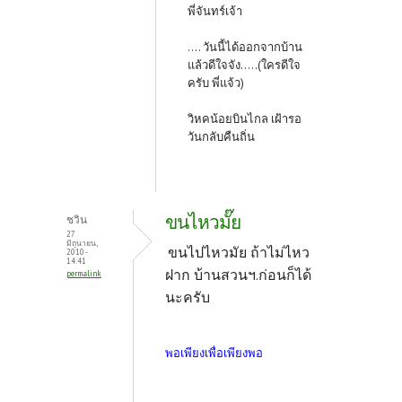
พี่จันทร์เจ้า
.... วันนี้ได้ออกจากบ้าน
แล้วดีใจจัง.....(ใครดีใจ
ครับ พี่แจ้ว)
วิหคน้อยบินไกล เฝ้ารอ
วันกลับคืนถิ่น
ขนไหวมั๊ย
ชวิน
27
มิถุนายน,
ขนไปไหวมัย ถ้าไม่ไหว
2010 -
14:41
ฝาก บ้านสวนฯ.ก่อนก็ได้
permalink
นะครับ
พอเพียงเพื่อเพียงพอ