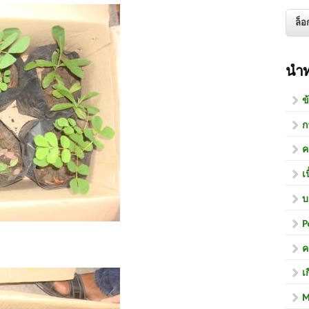
นำ
ข
ก
ค
เ
บ
P
ค
เ
M