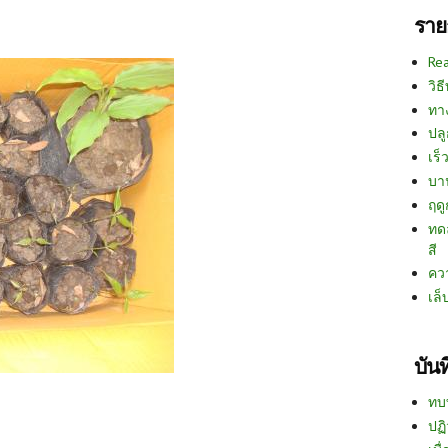
ราย
Re
วิธ
ทา
ปลู
เร็ว
บา
ฤด
ทด
สี
คว
เล็
บัน
ทบ
ปฏิ