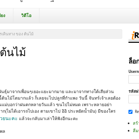
ียง
วิดีโอ
รเดินทาง ของ ต้นไม้
ต้นไม้
ล็อ
Usern
รหัสผ
ล็ดพันธุ์มาจากเพื่อนๆเยอะแยะมากมาย และมาจากทางใต้เสียส่วน
ี้ต้นไม้โตมากแล้ว ก็เลยจะไปปลูกที่กำแพง วันนี้ จันทร์เจ้าเลยต้อง
เห็นแม่บอกว่าฝนตกหลายวันแล้ว ขนไปไม่หมด เพราะหลายอย่า
าก(ไม่ได้เอารถไปเอง ตามเขาไป อิอิ ประหยัดน้ำมัน) มีของใคร
R
ด้วยนะคะ
แล้วจะกลับมาเล่าให้ฟังอีกนะคะ
สร้
ลืม
รพล