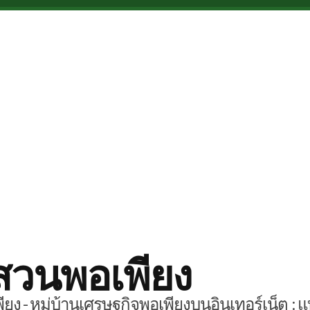
สวนพอเพียง
ยง - หมู่บ้านเศรษฐกิจพอเพียงบนอินเทอร์เน็ต : แ