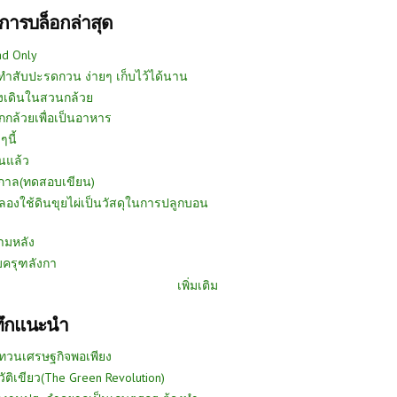
การบล็อกล่าสุด
ad Only
ีทำสับปะรดกวน ง่ายๆ เก็บไว้ได้นาน
งเดินในสวนกล้วย
กกล้วยเพื่อเป็นอาหาร
ๆนี้
นแล้ว
ูกาล(ทดสอบเขียน)
ลองใช้ดินขุยไผ่เป็นวัสดุในการปลูกบอน
ามหลัง
บครุฑลังกา
เพิ่มเติม
ทึกแนะนำ
ทวนเศรษฐกิจพอเพียง
วัติเขียว(The Green Revolution)