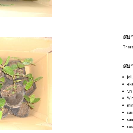
สมา
There
สมา
jol
eka
ปา
Win
min
su
su
co