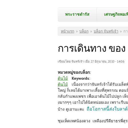
พระราชดำรัส
เศรษฐกิจพอเพ
คุณอยู่ที่นี่
หน้าแรก
»
บล็อก
»
บล็อก จันทร์เจ้า
»
กา
การเดินทาง ของ 
เขียนโดย
จันทร์เจ้า
เมื่อ 27 มิถุนายน, 2010 - 14:06
หมวดหมู่ของบล็อก:
ต้นไม้
Keywords:
ต้นไม้
เนื่องจากว่าจันทร์เจ้าได้รับเม
ใหญ่ ก็เลยได้มาเพาะเลี้ยงที่สุพรรณ ตอนน
กลับกำแพงเพชร เพื่อเอาต้นไม้ไปปลูก 
งมากๆๆ เอาไปได้นิดหน่อยเอง เพราะรีบม
ถือโอกาสนี้ส่งใบลา
บ้าง ดูเอานะคะ
ชุมเห็ดเทศน้องดวง เหลืองปรีดียาธรพี่สุ