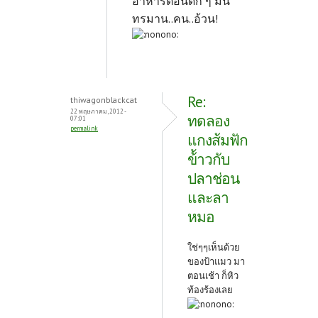
อาหารตอนดึก ๆ มัน
ทรมาน..คน..อ้วน!
Re:
thiwagonblackcat
22 พฤษภาคม, 2012 -
ทดลอง
07:01
permalink
แกงส้มฟัก
ข้้าวกับ
ปลาช่อน
และลา
หมอ
ใช่ๆๆเห็นด้วย
ของป้าแมว มา
ตอนเช้า ก็หิว
ท้องร้องเลย