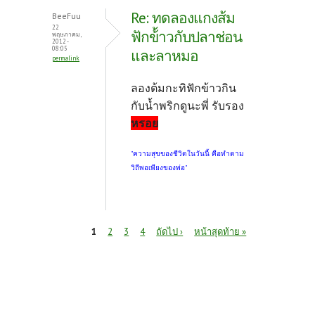
Re: ทดลองแกงส้ม
BeeFuu
22
ฟักข้้าวกับปลาช่อน
พฤษภาคม,
2012 -
08:05
และลาหมอ
permalink
ลองต้มกะทิฟักข้าวกิน
กับน้ำพริกดูนะพี่ รับรอง
หรอย
"ความสุขของชีวิตในวันนี้ คือทำตาม
วิถีพอเพียงของพ่อ"
หน้า
1
2
3
4
ถัดไป ›
หน้าสุดท้าย »