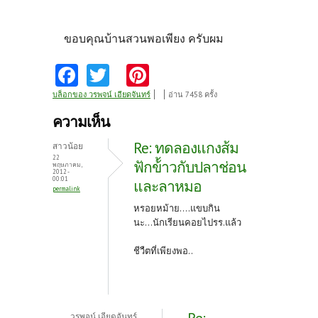
ขอบคุณบ้านสวนพอเพียง ครับผม
Fa
T
Pi
ce
w
nt
บล็อกของ วรพจน์ เอียดจันทร์
อ่าน 7458 ครั้ง
b
itt
er
ความเห็น
o
er
es
Re: ทดลองแกงส้ม
สาวน้อย
o
t
22
ฟักข้้าวกับปลาช่อน
พฤษภาคม,
2012 -
k
00:01
และลาหมอ
permalink
หรอยหม้าย....แขบกิน
นะ...นักเรียนคอยไปรร.แล้ว
ชีวืตที่เพียงพอ..
วรพจน์ เอียดจันทร์