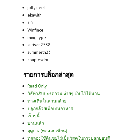
jollysteel
ekawith
ปา
Winfince
mingitype
suriyan2538
summerth23
couplesdm
รายการบล็อกล่าสุด
Read Only
วิธีทำสับปะรดกวน ง่ายๆ เก็บไว้ได้นาน
ทางเดินในสวนกล้วย
ปลูกกล้วยเพื่อเป็นอาหาร
เร็วๆนี้
บานแล้ว
ฤดูกาล(ทดสอบเขียน)
ทดลองใช้ดินขุยไผ่เป็นวัสดุในการปลูกบอนสี