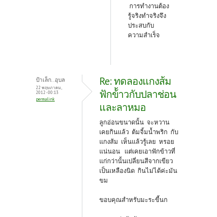
การทำงานต้อง
รู้จริงทำจริงจึง
ประสบกับ
ความสำเร็จ
Re: ทดลองแกงส้ม
ป้าเล็ก..อุบล
22 พฤษภาคม,
ฟักข้้าวกับปลาช่อน
2012 - 00:13
permalink
และลาหมอ
ลูกอ่อนขนาดนั้น จะหวาน
เคยกินแล้ว ต้มจิ้มน้ำพริก กับ
แกงส้ม เห็นแล้วรู้เลย หรอย
แน่นอน แต่เคยเอาฟักข้าวที่
แก่กว่านั้นเปลี่ยนสีจากเขียว
เป็นเหลืองนิด กินไม่ได้ค่ะมัน
ขม
ขอบคุณสำหรับมะระขี้นก