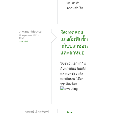
ประสบกับ
ความสำเร็จ
Re: ทดลอง
thiwagonblackcat
22 พฤษภาคม, 2012 -
แกงส้มฟักข้้า
06:55
permalink
วกับปลาช่อน
และลาหมอ
ไข่ชะอมเอามากิน
กับแกงส้มอร่อยนัก
แล ทอดชะอมใส่
แกงส้มเลย โอ๊ยๆ
ๆๆๆท้องร้อง
Re:
วรพจน์ เอียดจันทร์