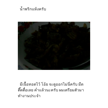
น้ำพริกแห้งครับ
มีเนื้อทอดไว้ โอ้ย จะดูออกไม่นี่ครับ มืด
ตึ๊ดตื๋อเลย ค่ำแล้วนะครับ ผมเตรียมตัวมา
ทำงานประจำ