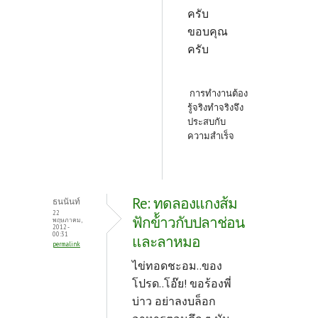
ครับ
ขอบคุณ
ครับ
การทำงานต้อง
รู้จริงทำจริงจึง
ประสบกับ
ความสำเร็จ
Re: ทดลองแกงส้ม
ธนนันท์
22
ฟักข้้าวกับปลาช่อน
พฤษภาคม,
2012 -
00:31
และลาหมอ
permalink
ไข่ทอดชะอม..ของ
โปรด..โอ๊ย! ขอร้องพี่
บ่าว อย่าลงบล็อก