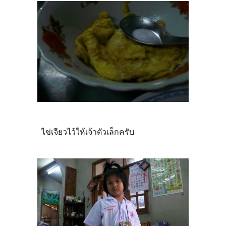
ไข่เจียวไว้ให้เจ้าตัวเล็กครับ