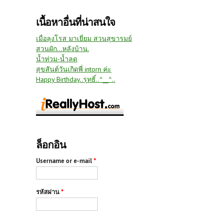
เนื้อหาอื่นที่น่าสนใจ
เมื่อลุงโรส มาเยี่ยม สวนสุขารมย์
สวนผัก...หลังบ้าน.
น้ำท่วม-น้ำลด
สุขสันต์วันเกิดพี่ intorn ค่ะ
Happy Birthday..รุทธิ์..^__^..
ล็อกอิน
Username or e-mail
*
รหัสผ่าน
*