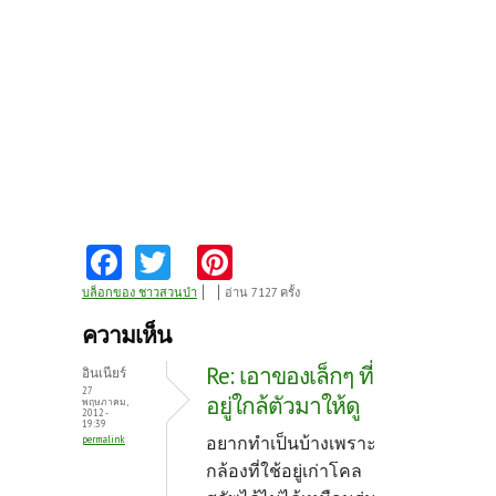
Fa
T
Pi
ce
w
nt
บล็อกของ ชาวสวนป่า
อ่าน 7127 ครั้ง
b
itt
er
ความเห็น
o
er
es
Re: เอาของเล็กๆ ที่
อินเนียร์
o
t
27
อยู่ใกล้ตัวมาให้ดู
พฤษภาคม,
2012 -
k
19:39
อยากทำเป็นบ้างเพราะ
permalink
กล้องที่ใช้อยู่เก่าโคล