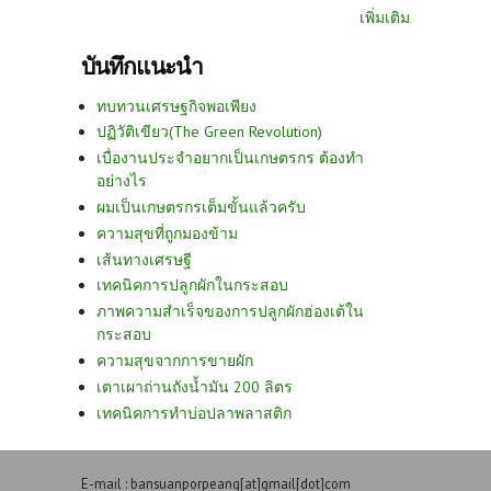
เพิ่มเติม
บันทึกแนะนำ
ทบทวนเศรษฐกิจพอเพียง
ปฏิวัติเขียว(The Green Revolution)
เบื่องานประจำอยากเป็นเกษตรกร ต้องทำ
อย่างไร
ผมเป็นเกษตรกรเต็มขั้นแล้วครับ
ความสุขที่ถูกมองข้าม
เส้นทางเศรษฐี
เทคนิคการปลูกผักในกระสอบ
ภาพความสำเร็จของการปลูกผักฮ่องเต้ใน
กระสอบ
ความสุขจากการขายผัก
เตาเผาถ่านถังน้ำมัน 200 ลิตร
เทคนิคการทำบ่อปลาพลาสติก
E-mail : bansuanporpeang[at]gmail[dot]com