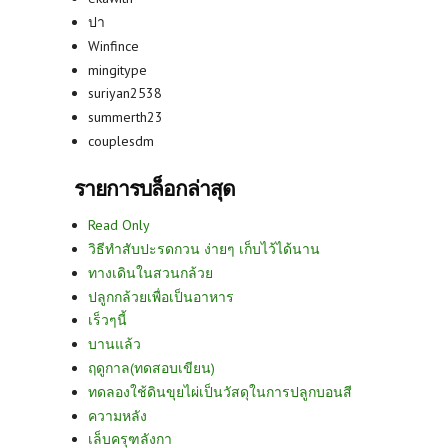
ปา
Winfince
mingitype
suriyan2538
summerth23
couplesdm
รายการบล็อกล่าสุด
Read Only
วิธีทำสับปะรดกวน ง่ายๆ เก็บไว้ได้นาน
ทางเดินในสวนกล้วย
ปลูกกล้วยเพื่อเป็นอาหาร
เร็วๆนี้
บานแล้ว
ฤดูกาล(ทดสอบเขียน)
ทดลองใช้ดินขุยไผ่เป็นวัสดุในการปลูกบอนสี
ความหลัง
เล็บครุฑลังกา