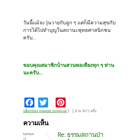
วันนี้แม้จะวุ่นวายกับลูก ๆ แต่ก็มีความสุขกับ
การได้ไปทำบุญในสถานะพุทธศาสนิกชน
ครับ...
ขอบคุณสมาชิกบ้านสวนพอเพียงทุก ๆ ท่าน
นะครับ...
Fa
T
Pi
ce
w
nt
บล็อกของ pramote tungprue
อ่าน 5071 ครั้ง
b
itt
er
ความเห็น
o
er
es
Re: ธรรมสถานป่า
kampa
25