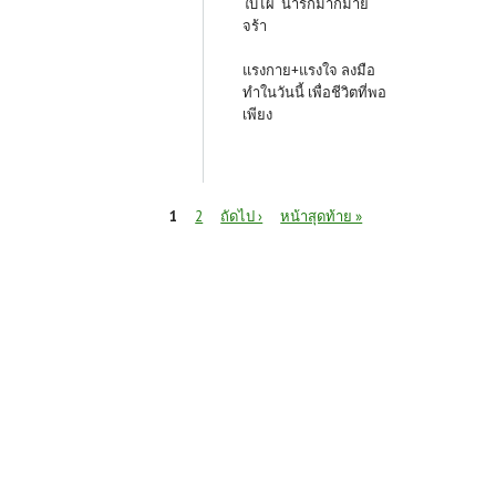
ใบไผ่ น่ารักมากมาย
จร้า
แรงกาย+แรงใจ ลงมือ
ทำในวันนี้ เพื่อชีวิตที่พอ
เพียง
หน้า
1
2
ถัดไป ›
หน้าสุดท้าย »