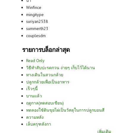
ปา
Winfince
mingitype
suriyan2538
summerth23
couplesdm
รายการบล็อกล่าสุด
Read Only
วิธีทำสับปะรดกวน ง่ายๆ เก็บไว้ได้นาน
ทางเดินในสวนกล้วย
ปลูกกล้วยเพื่อเป็นอาหาร
เร็วๆนี้
บานแล้ว
ฤดูกาล(ทดสอบเขียน)
ทดลองใช้ดินขุยไผ่เป็นวัสดุในการปลูกบอนสี
ความหลัง
เล็บครุฑลังกา
เพิ่มเติม