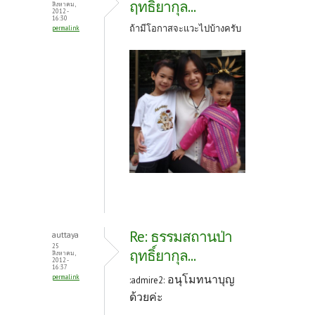
o
t
ฤทธิ์ยากุล...
สิงหาคม,
2012 -
k
16:30
ถ้ามีโอกาสจะแวะไปบ้างครับ
permalink
Re: ธรรมสถานป่า
auttaya
25
ฤทธิ์ยากุล...
สิงหาคม,
2012 -
16:37
อนุโมทนาบุญ
permalink
:admire2:
ด้วยค่ะ