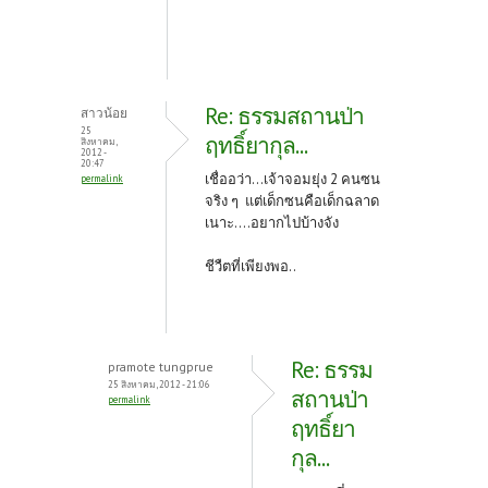
Re: ธรรมสถานป่า
สาวน้อย
25
ฤทธิ์ยากุล...
สิงหาคม,
2012 -
20:47
เชื่ออว่า...เจ้าจอมยุ่ง 2 คนซน
permalink
จริง ๆ แต่เด็กซนคือเด็กฉลาด
เนาะ....อยากไปบ้างจัง
ชีวืตที่เพียงพอ..
Re: ธรรม
pramote tungprue
25 สิงหาคม, 2012 - 21:06
สถานป่า
permalink
ฤทธิ์ยา
กุล...