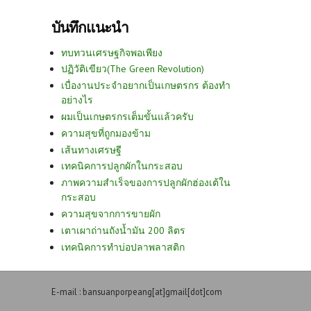
บันทึกแนะนำ
ทบทวนเศรษฐกิจพอเพียง
ปฏิวัติเขียว(The Green Revolution)
เบื่องานประจำอยากเป็นเกษตรกร ต้องทำ
อย่างไร
ผมเป็นเกษตรกรเต็มขั้นแล้วครับ
ความสุขที่ถูกมองข้าม
เส้นทางเศรษฐี
เทคนิคการปลูกผักในกระสอบ
ภาพความสำเร็จของการปลูกผักฮ่องเต้ใน
กระสอบ
ความสุขจากการขายผัก
เตาเผาถ่านถังน้ำมัน 200 ลิตร
เทคนิคการทำบ่อปลาพลาสติก
E-mail : bansuanporpeang[at]gmail[dot]com