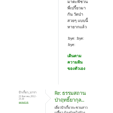
มาตะพี่ชวน
พี่เปรี้ยวมา
กัน วัดป่า
สวยๆ แบบนี้
หายากแล้ว
:bye: :bye:
:bye:
เดินตาม
ความฝัน
ของตัวเอง
Re: ธรรมสถาน
ป้าเกี้ยว_บารา
25 สิงหาคม, 2012 -
ป่าฤทธิ์ยากุล...
23:20
permalink
เดี๋ยวป้าเกี้ยวจะชวนสาว
เปรี้ยว น้องน้อยไปบ้าง