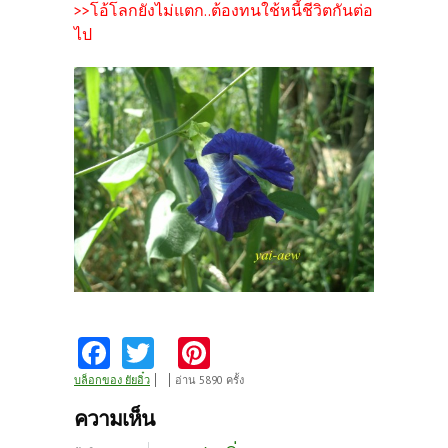
>>โอ้โลกยังไม่แตก..ต้องทนใช้หนี้ชีวิตกันต่อ
ไป
Fa
T
Pi
ce
w
nt
บล็อกของ ยัยอิ๋ว
อ่าน 5890 ครั้ง
b
itt
er
ความเห็น
o
er
es