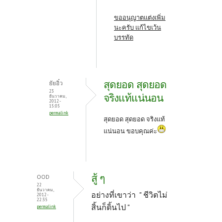
ขออนุญาตแต่งเพิ่ม
นะครับ แก้ไขเว้น
บรรทัด
สุดยอด สุดยอด
ยัยอิ๋ว
23
จริงแท้แน่นอน
ธันวาคม,
2012 -
15:05
permalink
สุดยอด สุดยอด จริงแท้
แน่นอน ขอบคุณค่ะ
สู้ ๆ
OOD
22
ธันวาคม,
อย่างที่เขาว่า " ชีวิตไม่
2012 -
22:35
สิ้นก็ดิ้นไป "
permalink