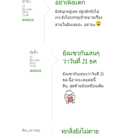
อย่าเพิ่งแตก
ป้านิว
o
t
22
ธันวาคม,
ยังสนุกอยู่เลย ปลูกผักยังไม่
2012 -
k
21:40
เก่ง ยังไม่บรรลุเป้าหมายเรื่อง
permalink
สวนในฝันเลยอ่ะ อย่านะ
ยังแซวกันเล่นๆ
ยัยอิ๋ว
23
ว่าวันที่ 21 ธค
ธันวาคม,
2012 -
15:01
permalink
ยังแซวกันเล่นๆว่าวันที่ 21
ธค.นี้อาจจะหมดหนี้
สิน..สุดท้ายยังเหมือนเดิม
ทุกสิ่งยังไม่ตาย
คิม_เขาเขน