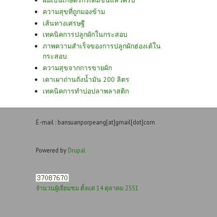
ผมเป็นเกษตรกรเต็มขั้นแล้วครับ
ความสุขที่ถูกมองข้าม
เส้นทางเศรษฐี
เทคนิคการปลูกผักในกระสอบ
ภาพความสำเร็จของการปลูกผักฮ่องเต้ใน
กระสอบ
ความสุขจากการขายผัก
เตาเผาถ่านถังน้ำมัน 200 ลิตร
เทคนิคการทำบ่อปลาพลาสติก
E-mail : bansuanporpeang[at]gmail[dot]com
Powered by
Drupal
จำนวนผู้เยี่ยมชม ตั้งแต่ 14 ตุลาคม 2551