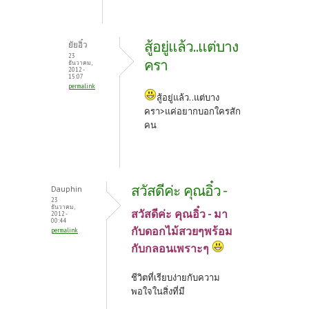
สู้อยู่แล้ว..แต่บาง
ยัยอิ๋ว
23
ครา
ธันวาคม,
2012 -
15:07
permalink
สู้อยู่แล้ว..แต่บาง
ครา>แค่อยากบอกใครสัก
คน
สวัสดีค่ะ คุณอิ๋ว -
Dauphin
23
ธันวาคม,
สวัสดีค่ะ คุณอิ๋ว - มา
2012 -
00:44
กับดอกไม้สวยๆพร้อม
permalink
กับกลอนเพราะๆ
ชีวิตที่เรียบง่ายกับความ
พอใจในสิ่งที่มี