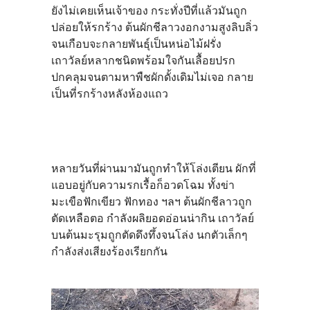
ยังไม่เคยเห็นเจ้าของ กระทั่งปีที่แล้วมันถูก
ปล่อยให้รกร้าง ต้นผักชีลาวงอกงามสูงลิบลิ่ว
จนเกือบจะกลายพันธุ์เป็นหน่อไม้ฝรั่ง
เถาวัลย์หลากชนิดพร้อมใจกันเลื้อยปรก
ปกคลุมจนตามหาพืชผักดั้งเดิมไม่เจอ กลาย
เป็นที่รกร้างหลังห้องแถว
หลายวันที่ผ่านมามันถูกทำให้โล่งเตียน ผักที่
แอบอยู่กับความรกเรื้อก็อวดโฉม ทั้งข่า
มะเขือฟักเขียว ฟักทอง ฯลฯ ต้นผักชีลาวถูก
ตัดเหลือตอ กำลังผลิยอดอ่อนน่ากิน เถาวัลย์
บนต้นมะรุมถูกตัดดึงทึ้งจนโล่ง นกตัวเล็กๆ
กำลังส่งเสียงร้องเรียกกัน