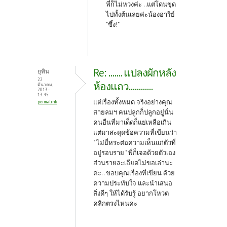
พี่ก็ไม่หวงค่ะ ..แต่โดนขุด
ไปทั้งต้นเลยค่ะน้องอารีย์
"ซึ้ง!"
Re: ....... แปลงผักหลัง
ยุพิน
22
ห้องแถว............
มีนาคม,
2013 -
13:45
แต่เรื่องทั้งหมด จริงอย่างคุณ
permalink
สายลมฯ คนปลูกก็ปลูกอยู่นั่น
คนอื่นที่มาเด็ดก็แย่เหลือเกิน
แต่มาสะดุดข้อความที่เขียนว่า
"
ไม่ยี่หระต่อความเห็นแก่ตัวที่
อยู่รอบราย " พี่ก็เจอด้วยตัวเอง
ส่วนรายละเอียดไม่ขอเล่านะ
ค่ะ.. ขอบคุณเรื่องที่เขียน ด้วย
ความประทับใจ และนำเสนอ
สิ่งดีๆ ให้ได้รับรู้ อยากโหวต
คลิกตรงไหนค่ะ