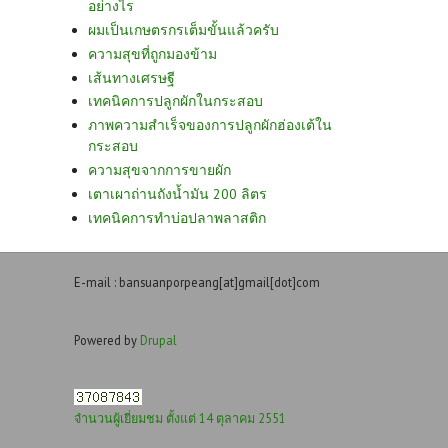
อย่างไร
ผมเป็นเกษตรกรเต็มขั้นแล้วครับ
ความสุขที่ถูกมองข้าม
เส้นทางเศรษฐี
เทคนิคการปลูกผักในกระสอบ
ภาพความสำเร็จของการปลูกผักฮ่องเต้ใน
กระสอบ
ความสุขจากการขายผัก
เตาเผาถ่านถังน้ำมัน 200 ลิตร
เทคนิคการทำบ่อปลาพลาสติก
E-mail : bansuanporpeang[at]gmail[dot]com
Powered by
Drupal
จำนวนผู้เยี่ยมชม ตั้งแต่ 14 ตุลาคม 2551