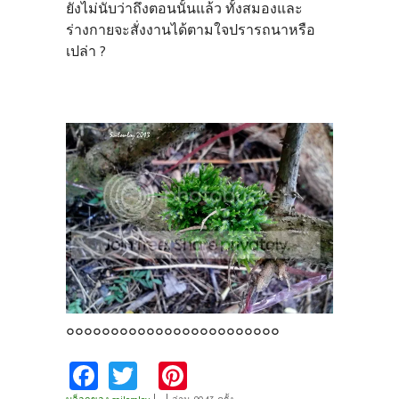
ยังไม่นับว่าถึงตอนนั้นแล้ว ทั้งสมองและ
ร่างกายจะสั่งงานได้ตามใจปรารถนาหรือ
เปล่า ?
๐๐๐๐๐๐๐๐๐๐๐๐๐๐๐๐๐๐๐๐๐๐๐๐
Fa
T
Pi