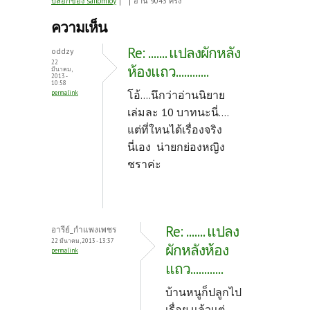
ce
w
nt
บล็อกของ sailomloy
อ่าน 9043 ครั้ง
b
itt
er
ความเห็น
o
er
es
Re: ....... แปลงผักหลัง
oddzy
o
t
22
ห้องแถว............
มีนาคม,
2013 -
k
10:58
โอ้....นึกว่าอ่านนิยาย
permalink
เล่มละ 10 บาทนะนี่....
แต่ที่ใหนได้เรื่องจริง
นี่เอง น่ายกย่องหญิง
ชราค่ะ
Re: ....... แปลง
อารีย์_กำแพงเพชร
22 มีนาคม, 2013 - 13:37
ผักหลังห้อง
permalink
แถว............
บ้านหนูก็ปลูกไป
เรื่อย แล้วแต่