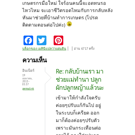
เกษตรกรมือใหม่ ใจร้อนคนนี้จะอดทนรอ
ไหวไหม จะเอาชีวิตรอดไหมกับการกลับหลัง
หันมาช่วยที่บ้านทำการเกษตร (โปรด
ติดตามตอนต่อไปค่ะ)
Fa
T
Pi
ce
w
nt
บล็อกของ เมทินีแปลว่าแผ่นดิน
อ่าน 6717 ครั้ง
b
itt
er
ความเห็น
o
er
es
Re: กลับบ้านเรา มา
อินเนียร์
o
t
19
ช่วยแม่ทำนา ปลูก
เมษายน,
2013 -
k
05:37
ผักปลูกหญ้าแล้วนะ
permalink
เข้ามาให้กำลังใจครับ
ค่อยๆปรับแก้กันไป อยู่
ในระบบก็เครียด ออก
มาก็ต้องค่อยๆปรับตัว
เพราะมันกระเทือนต่อ