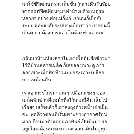
มาใช้ชีวิตเกษตรกรเต็มขั้น (กลางคืนรับจ๊อบ
จากออฟฟิศเพื่อนๆมาทำบ้าง) ด้วยเหตุผล
หลายๆ อย่าง พ่อแม่ก็แก่ เราเองก็เบื่อกับ
ระบบ และสงสัยระบบจะเบื่อเราว่า ยายคนนี้
เกินความต้องการแล้ว ไม่ต้องทำแล้วนะ
กลับมาบ้านน้องสาวไปเอาเม็ดต้นฟักข้าวมา
ไว้ที่บ้านหลายเมล็ด ก็เลยลองเพาะดู การ
ลองเพาะเม็ดฟักข้าวแบบกระเทาะเปลือก
ยากเหมือนกัน
เราเอากรรไกรมาเล็มๆ เปลือกแข็งๆ ของ
เมล็ดฟักข้าวที่แช่น้ำทิ้งไว้สามสี่คืน เล็มไป
เรื่อยๆ เสร็จแล้วก็เอาลงถุงดำรดน้ำเช้าเย็น
ค่ะ พอดีว่าตอนที่เริ่มเพาะช่วงอากาศร้อน
มาก ร้อนมาตั้งแต่กุมภาพันธ์เป็นต้นมา รอ
อยู่เกือบเดือนนะคะกว่าจะงอก เดินไปดูทุก