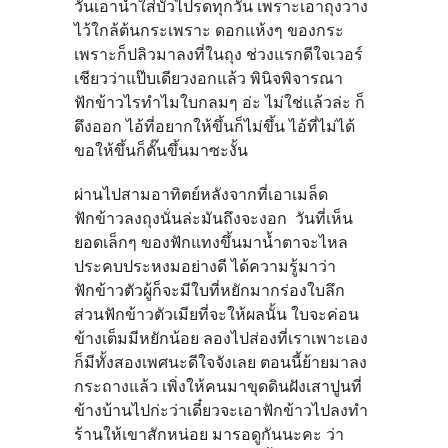
วันเอาน้ำใส่บัวไปรดทุกวัน เพราะเอาถุงวาง
ไว้ใกล้ต้นกระเพราะ ดอกแห้งๆ ของกระ
เพราะก็ปลิวมาลงที่ในถุง ช่วงแรกดีใจเวอร์
เชียวว่าแป๊บเดียวงอกแล้ว พินิจพิจารณา
ฟักข้าวไรทำไมใบกลมๆ อ่ะ ไม่ใช่แล้วล่ะ ก็
ดึงออก ไอ้ที่อยากให้ขึ้นก็ไม่ขึ้น ไอ้ที่ไม่ได้
ขอให้ขึ้นก็ดั๊นขึ้นมาซะงั้น
ผ่านไปสามอาทิตย์หลังจากที่เอาเมล็ด
ฟักข้าวลงถุงนั่นล่ะมันถึงจะงอก
วันที่เห็น
ยอดเล็กๆ ของฟักแทงขึ้นมาน้ำตาจะไหล
ประคบประหงมอย่างดี ได้ความรู้มาว่า
ฟักข้าวตัวผู้ก็จะมีใบที่หยักมากร่องใบลึก
ส่วนฟักข้าวตัวเมียที่จะให้ผลนั้น ใบจะค่อน
ข้างเต็มมีหยักน้อย ลองไปส่องที่เราเพาะเอง
ก็มีทั้งสองเพศนะดีใจจังเลย ตอนนี้ย้ายมาลง
กระถางแล้ว เพิ่งให้คนมาขุดดินฝังเสาปูนที่
ข้างบ้านไปก่ะว่าเดี๋ยวจะเอาฟักข้าวไปลงทำ
ร้านให้เขาสักหน่อย มารอดูกันนะคะ ว่า