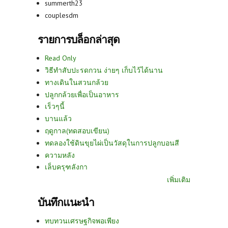
summerth23
couplesdm
รายการบล็อกล่าสุด
Read Only
วิธีทำสับปะรดกวน ง่ายๆ เก็บไว้ได้นาน
ทางเดินในสวนกล้วย
ปลูกกล้วยเพื่อเป็นอาหาร
เร็วๆนี้
บานแล้ว
ฤดูกาล(ทดสอบเขียน)
ทดลองใช้ดินขุยไผ่เป็นวัสดุในการปลูกบอนสี
ความหลัง
เล็บครุฑลังกา
เพิ่มเติม
บันทึกแนะนำ
ทบทวนเศรษฐกิจพอเพียง