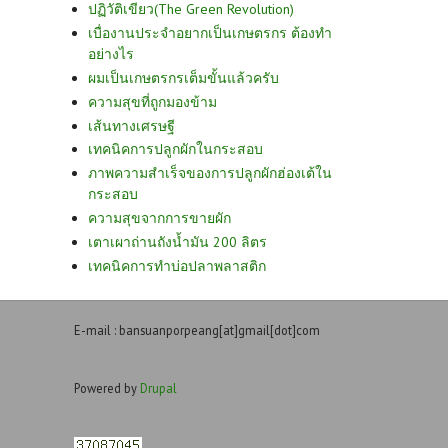
ปฏิวัติเขียว(The Green Revolution)
เบื่องานประจำอยากเป็นเกษตรกร ต้องทำ
อย่างไร
ผมเป็นเกษตรกรเต็มขั้นแล้วครับ
ความสุขที่ถูกมองข้าม
เส้นทางเศรษฐี
เทคนิคการปลูกผักในกระสอบ
ภาพความสำเร็จของการปลูกผักฮ่องเต้ใน
กระสอบ
ความสุขจากการขายผัก
เตาเผาถ่านถังน้ำมัน 200 ลิตร
เทคนิคการทำบ่อปลาพลาสติก
E-mail : bansuanporpeang[at]gmail[dot]com
Powered by
Drupal