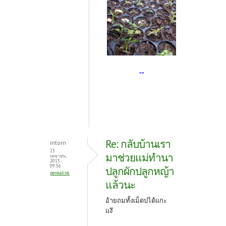
""
Re: กลับบ้านเรา
intorn
23
มาช่วยแม่ทำนา
เมษายน,
2013 -
09:56
ปลูกผักปลูกหญ้า
permalink
แล้วนะ
อ้ายถมทั้งเม็ดบ่ได้แกะ
แง๊