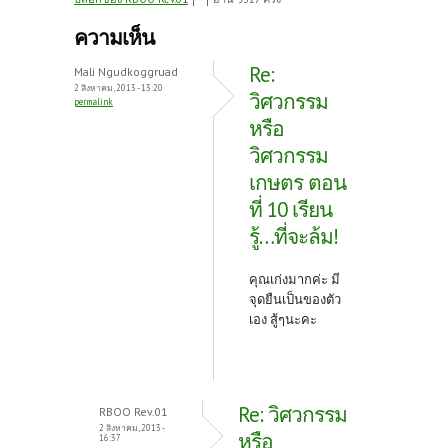
ce
w
nt
b
itt
er
ความเห็น
o
er
es
Re:
Mali Ngudkoggruad
o
t
2 สิงหาคม, 2013 - 13:20
วิศวกรรม
permalink
k
หรือ
วิศวกรรม
เกษตร ตอน
ที่ 10 เรียน
รู้…ที่จะล้ม!
คุณเก่งมากค่ะ มี
จุดยืนเป็นของตัว
เอง สู้ๆนะคะ
Re: วิศวกรรม
RBOO Rev.01
2 สิงหาคม, 2013 -
หรือ
16:37