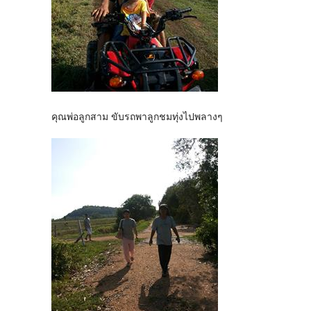
คุณพ่อลูกสาม ขับรถพาลูกชมทุ่งไปพลางๆ