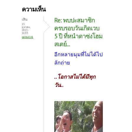
b
itt
er
ความเห็น
o
er
es
Re: พบปะสมาชิก
เสิน
o
t
15
ครบรอบวันเกิดเวบ
ตุลาคม,
2013 -
k
16:03
5 ปี ที่หนำตาซ่งโฮม
permalink
สเตย์...
อีกหลายมุมที่ไม่ได้ไป
ลักถ่าย
..โอกาสไม่ได้มีทุก
วัน..