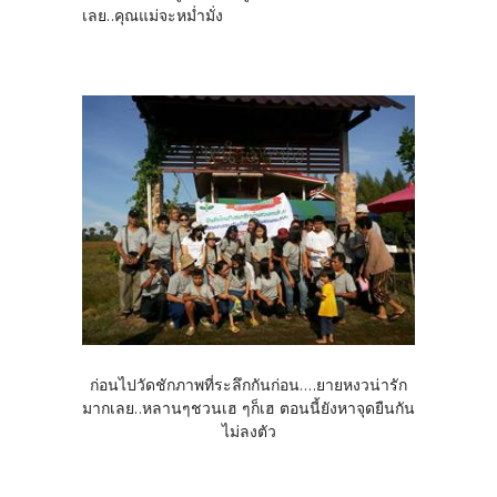
เลย..คุณแม่จะหม่ำมั่ง
ก่อนไปวัดชักภาพที่ระลึกกันก่อน....ยายหงวน่ารัก
มากเลย..หลานๆชวนเฮ ๆก็เฮ ตอนนี้ยังหาจุดยืนกัน
ไม่ลงตัว