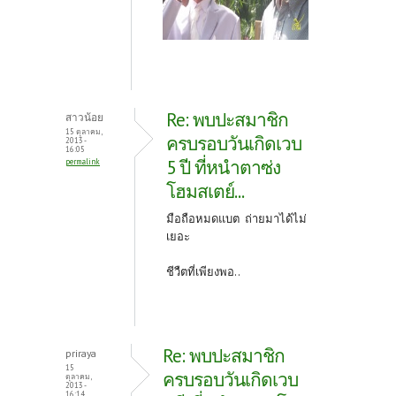
Re: พบปะสมาชิก
สาวน้อย
15 ตุลาคม,
ครบรอบวันเกิดเวบ
2013 -
16:05
5 ปี ที่หนำตาซ่ง
permalink
โฮมสเตย์...
มือถือหมดแบต ถ่ายมาได้ไม่
เยอะ
ชีวืตที่เพียงพอ..
Re: พบปะสมาชิก
priraya
15
ครบรอบวันเกิดเวบ
ตุลาคม,
2013 -
16:14