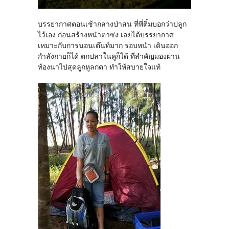
บรรยากาศตอนเช้ากลางป่าสน ที่พี่ติ๋มบอกว่าปลูก
ไว้เอง ก่อนสร้างหนำตาซ่ง เลยได้บรรยากาศ
เหมาะกับการนอนเต๊นท์มาก รอบหนำ เดินออก
กำลังกายก็ได้ ตกปลาในคูก็ได้ ที่สำคัญมองผ่าน
ท้องนาไปสุดลูกหูลกตา ทำให้สบายใจแท้