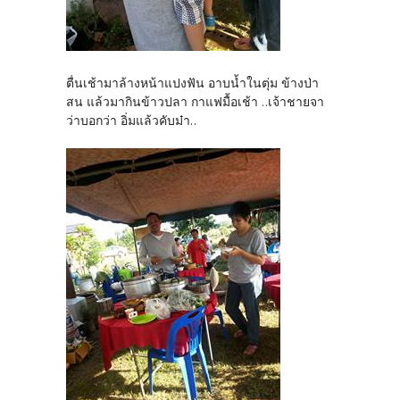
ตื่นเช้ามาล้างหน้าแปงฟัน อาบน้ำในตุ่ม ข้างป่า
สน แล้วมากินข้าวปลา กาแฟมื้อเช้า ..เจ้าชายจา
ว่าบอกว่า อิ่มแล้วคับม๋า..