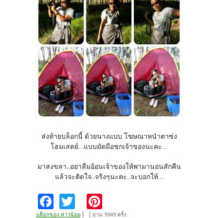
ส่งท้ายบล็อกนี้ ด้วยนางแบบ โฆษณาหนำตาซ่ง
โฮมเสตย์...แบบมัดมือชกเจ้าของนะคะ...
มาสงขลา..อย่าลืมอ้อนเจ้าของให้พามานอนสักคืน
แล้วจะติดใจ..จริงๆนะคะ..จะบอกให้...
Fa
T
Pi
ce
w
nt
บล็อกของ สาวน้อย
อ่าน 9949 ครั้ง