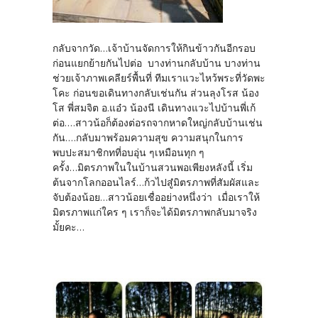
กลับจากวัด...เจ้าบ้านจัดการให้กินข้าวกันอีกรอบ
ก่อนแยกย้ายกันไปต่อ บางท่านกลับบ้าน บางท่าน
ช่วยเจ้าภาพเคลียร์พื้นที่ ทีมเราแวะไหว้พระที่วัดพะ
โคะ ก่อนขอเดินทางกลับเช่นกัน ส่วนลุงโรส น้อง
โส พี่สมจิต อ.แอ๋ว น้องนี เดินทางแวะไปบ้านพี่เก้
ต่อ....สาวน้อก็ต้องต่อรถจากหาดใหญ่กลับบ้านเช่น
กัน....กลับมาพร้อมความสุข ความสนุกในการ
พบปะสมาชิกทที่อบอุ่น ๆเหมือนทุก ๆ
ครั้ง...มิตรภาพในในบ้านสวนพอเพียงหลังนี้ เริ่ม
ต้นจากโลกออนไลร์...ก้วไปสู๋มิตรภาพที่สัมผัสและ
จับต้องน้อย...สาวน้อยเชื่ออย่างหนึ่งว่า เมื่อเราให้
มิตรภาพแก่ใคร ๆ เราก็จะได้มิตรภาพกลับมาจริง
มั้ยคะ...