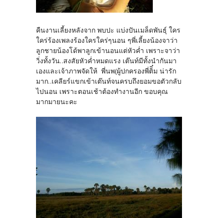
คืนงานเลี้ยงหลังจาก พบปะ แบ่งปันเมล็ดพันธุ์ ใคร
ใคร่ร้องเพลงร้องใครใคร่ๆนอน ๆพี่เลี้ยงน้องจาว่า
ลูกชายน้องโด้พาลูกเข้านอนแต่หัวค่ำ เพราะจาว่า
วิ่งทั้งวัน..สงสัยหัวค่ำหมดแรง เต๊นท์มีทั้งนำกันมา
เองและเจ้าภาพจัดให้ พี่นพ(ผู้ปกครองพี่ติิ๋ม น่ารัก
มาก..เคลียร์แขกเข้าเต๊นท์จนครบถึงยอมขอตัวกลับ
ไปนอน เพราะตอนเช้าต้องทำงานอีก ขอบคุณ
มากมายนะคะ