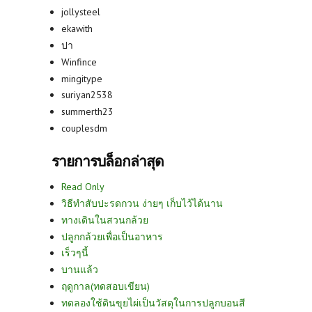
jollysteel
ekawith
ปา
Winfince
mingitype
suriyan2538
summerth23
couplesdm
รายการบล็อกล่าสุด
Read Only
วิธีทำสับปะรดกวน ง่ายๆ เก็บไว้ได้นาน
ทางเดินในสวนกล้วย
ปลูกกล้วยเพื่อเป็นอาหาร
เร็วๆนี้
บานแล้ว
ฤดูกาล(ทดสอบเขียน)
ทดลองใช้ดินขุยไผ่เป็นวัสดุในการปลูกบอนสี