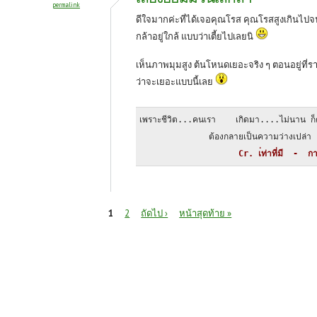
permalink
ดีใจมากค่ะที่ได้เจอคุณโรส คุณโรสสูงเกินไปจ
กล้าอยู่ใกล้ แบบว่าเตี้ยไปเลยนิ
เห็นภาพมุมสูง ต้นโหนดเยอะจริง ๆ ตอนอยู่ที่รา
ว่าจะเยอะแบบนี้เลย
เพราะชีวิต...คนเรา    เกิดมา....ไม่นาน ก็
              ต้องกลายเป็นความว่างเปล่า
                    Cr. เ่ท่าที่มี  -  กา
หน้า
1
2
ถัดไป ›
หน้าสุดท้าย »