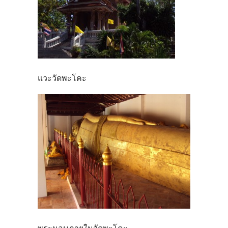
แวะวัดพะโคะ