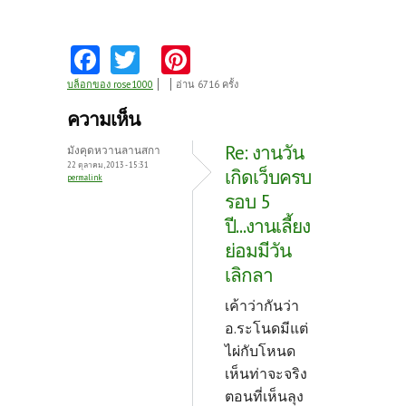
Fa
T
Pi
ce
w
nt
บล็อกของ rose1000
อ่าน 6716 ครั้ง
b
itt
er
ความเห็น
o
er
es
Re: งานวัน
มังคุดหวานลานสกา
o
t
22 ตุลาคม, 2013 - 15:31
เกิดเว็บครบ
permalink
k
รอบ 5
ปี...งานเลี้ยง
ย่อมมีวัน
เลิกลา
เค้าว่ากันว่า
อ.ระโนดมีแต่
ไผ่กับโหนด
เห็นท่าจะจริง
ตอนที่เห็นลุง