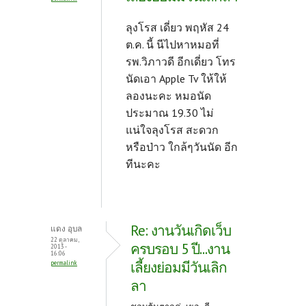
ลุงโรส เดี่ยว พฤหัส 24
ต.ค. นี้ นีไปหาหมอที่
รพ.วิภาวดี อีกเดี่ยว โทร
นัดเอา Apple Tv ให้ให้
ลองนะคะ หมอนัด
ประมาณ 19.30 ไม่
แน่ใจลุงโรส สะดวก
หรือป่าว ใกล้ๆวันนัด อีก
ทีนะคะ
Re: งานวันเกิดเว็บ
แดง อุบล
22 ตุลาคม,
ครบรอบ 5 ปี...งาน
2013 -
16:06
เลี้ยงย่อมมีวันเลิก
permalink
ลา