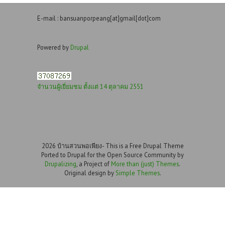
E-mail : bansuanporpeang[at]gmail[dot]com
Powered by
Drupal
จำนวนผู้เยี่ยมชม ตั้งแต่ 14 ตุลาคม 2551
2026 บ้านสวนพอเพียง- This is a Free Drupal Theme
Ported to Drupal for the Open Source Community by
Drupalizing
, a Project of
More than (just) Themes
.
Original design by
Simple Themes
.