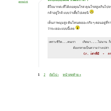
permalink
ดีใจมากค่ะที่ได้เจอคุณโรส คุณโรสสูงเกินไปจ
กล้าอยู่ใกล้ แบบว่าเตี้ยไปเลยนิ
เห็นภาพมุมสูง ต้นโหนดเยอะจริง ๆ ตอนอยู่ที่รา
ว่าจะเยอะแบบนี้เลย
เพราะชีวิต...คนเรา    เกิดมา....ไม่นาน ก็
              ต้องกลายเป็นความว่างเปล่า
                    Cr. เ่ท่าที่มี  -  กา
หน้า
1
2
ถัดไป ›
หน้าสุดท้าย »