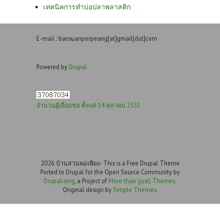
เทคนิคการทำบ่อปลาพลาสติก
E-mail : bansuanporpeang[at]gmail[dot]com
Powered by
Drupal
จำนวนผู้เยี่ยมชม ตั้งแต่ 14 ตุลาคม 2551
2026 บ้านสวนพอเพียง- This is a Free Drupal Theme
Ported to Drupal for the Open Source Community by
Drupalizing
, a Project of
More than (just) Themes
.
Original design by
Simple Themes
.