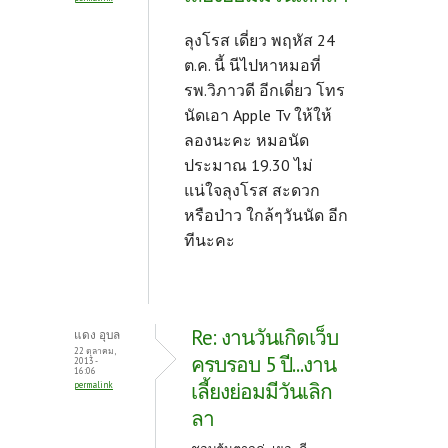
ลุงโรส เดี่ยว พฤหัส 24
ต.ค. นี้ นีไปหาหมอที่
รพ.วิภาวดี อีกเดี่ยว โทร
นัดเอา Apple Tv ให้ให้
ลองนะคะ หมอนัด
ประมาณ 19.30 ไม่
แน่ใจลุงโรส สะดวก
หรือป่าว ใกล้ๆวันนัด อีก
ทีนะคะ
Re: งานวันเกิดเว็บ
แดง อุบล
22 ตุลาคม,
ครบรอบ 5 ปี...งาน
2013 -
16:06
เลี้ยงย่อมมีวันเลิก
permalink
ลา