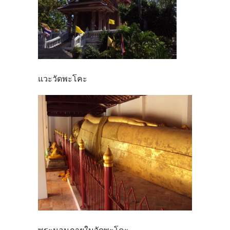
แวะวัดพะโคะ