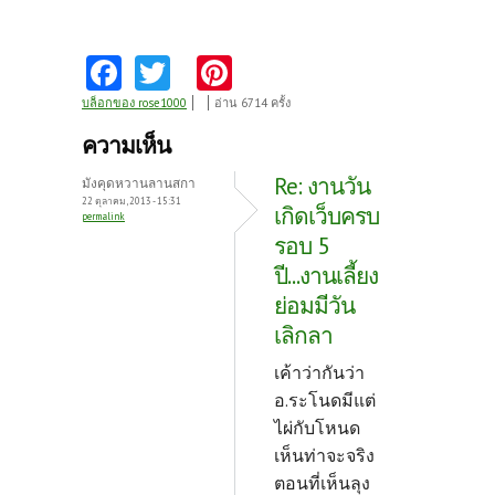
Fa
T
Pi
ce
w
nt
บล็อกของ rose1000
อ่าน 6714 ครั้ง
b
itt
er
ความเห็น
o
er
es
Re: งานวัน
มังคุดหวานลานสกา
o
t
22 ตุลาคม, 2013 - 15:31
เกิดเว็บครบ
permalink
k
รอบ 5
ปี...งานเลี้ยง
ย่อมมีวัน
เลิกลา
เค้าว่ากันว่า
อ.ระโนดมีแต่
ไผ่กับโหนด
เห็นท่าจะจริง
ตอนที่เห็นลุง