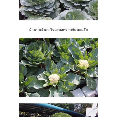
ด้านบนต้นอะไรคงพอทราบกันนะครับ