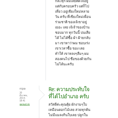
กละหุก ผมเลยตัดใจอยู่
แต่กับครอบครัว แต่ก็ไป
เที่ยว อยู่เชียงใหม่หลาย
วัน ครับ ที่เชียงใหม่เพื่อน
ร่วมชาติ ของเจ้เขาอยู่
เยอะ เลย เจ้เจ้าของบ้าน
ชอบมาก ทุกวันนี้ บ่นเสีย
ได้ ไม่ได้ซื้อ ผ้า ฝ้ายกลับ
มา เขาหาว่าผม ชอบเร่ง
เขาเวลาซื้อ ของ เลย
ทำให้ เขาหลงๆลืมๆ ผม
สองคนไป ซือของด้วยกัน
ไม่ได้นะครับ
Re: ความประทับใจ
nipa
20
ที่ได้ไปอำเภอ ครับ
มีนาคม,
2014 -
18:41
สวัสดีค่ะคุณตุ้ย ผักงามๆใบ
permalink
เหมือนดอกไม้เลย สวยทุกต้น
ไม่มีแมลงกินใบเลย ปลูกใน