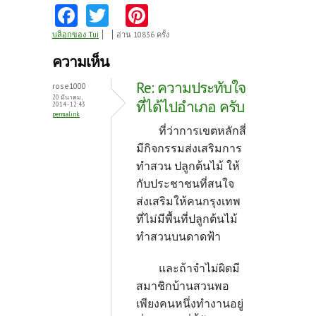
Fa
T
Pi
ce
w
nt
บล็อกของ Tui
อ่าน 10836 ครั้ง
b
itt
er
ความเห็น
o
er
es
Re: ความประทับใจ
rose1000
o
t
20 มีนาคม,
ที่ได้ไปอำเภอ ครับ
2014 - 12:43
permalink
k
ที่ว่าการเขตหลักสี่
มีกิจกรรมส่งเสริมการ
ทำสวน ปลูกต้นไม้ ให้
กับประชาชนที่สนใจ
ส่งเสริมให้คนกรุงเทพ
ที่ไม่มีพื้นที่ปลูกต้นไม้
ทำสวนบนดาดฟ้า
และถ้าจำไม่ผิดมี
สมาชิกบ้านสวนพอ
เพียงคนหนึ่งทำงานอยู่