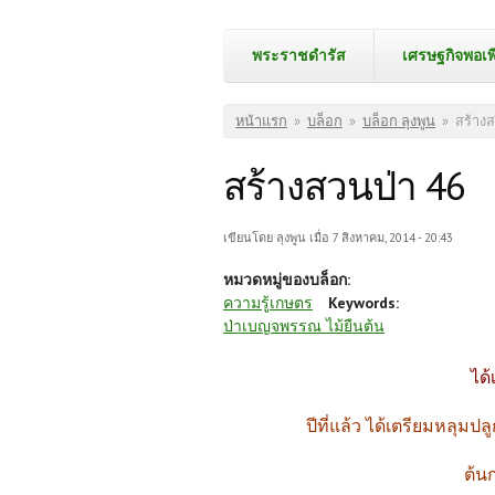
พระราชดำรัส
เศรษฐกิจพอเพ
คุณอยู่ที่นี่
หน้าแรก
»
บล็อก
»
บล็อก ลุงพูน
»
สร้างส
สร้างสวนป่า 46
เขียนโดย
ลุงพูน
เมื่อ 7 สิงหาคม, 2014 - 20:43
หมวดหมู่ของบล็อก:
ความรู้เกษตร
Keywords:
ป่าเบญจพรรณ ไม้ยืนต้น
ได้
ปีที่แล้ว ได้เตรียมหลุมปล
ต้น