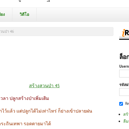
ียง
วิดีโอ
วนป่า 46
ล็อ
Usern
รหัสผ
สร้างสวนป่า 45
เวลา ปลูกสร้างป่าเพิ่มเติม
R
ูกไว้แล้ว แต่ปลูกได้ไม่เท่าไหร่ ก็ย่างเข้าปลายฝน
สร้
ลืม
กระถินเทพา รอดตายมาได้