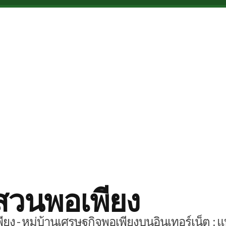
สวนพอเพียง
ยง - หมู่บ้านเศรษฐกิจพอเพียงบนอินเทอร์เน็ต : แ