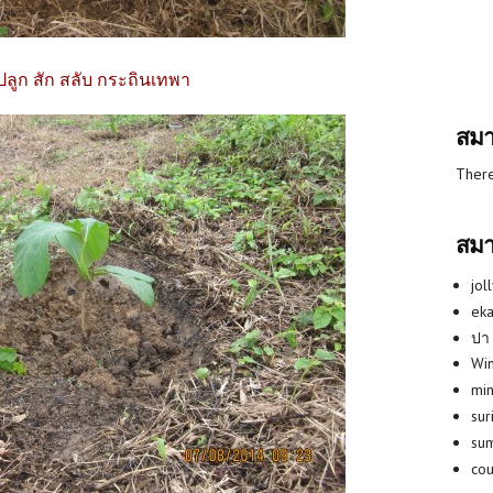
ี้ปลูก สัก สลับ กระถินเทพา
สมา
There
สมา
jol
eka
ปา
Win
min
su
su
co