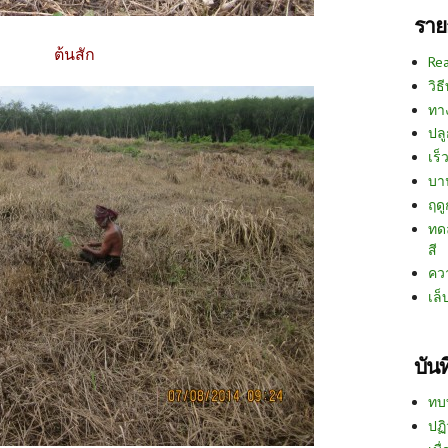
ราย
ต้นสัก
Re
วิธ
ทา
ปลู
เร็ว
บา
ฤด
ทด
สี
คว
เล็
บัน
ทบ
ปฏิ