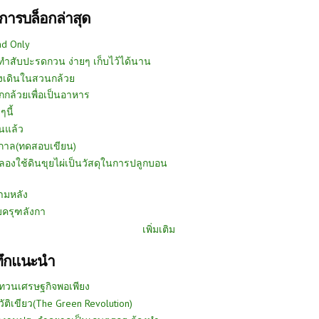
การบล็อกล่าสุด
ad Only
ีทำสับปะรดกวน ง่ายๆ เก็บไว้ได้นาน
งเดินในสวนกล้วย
กกล้วยเพื่อเป็นอาหาร
ๆนี้
นแล้ว
ูกาล(ทดสอบเขียน)
ลองใช้ดินขุยไผ่เป็นวัสดุในการปลูกบอน
ามหลัง
บครุฑลังกา
เพิ่มเติม
ทึกแนะนำ
ทวนเศรษฐกิจพอเพียง
วัติเขียว(The Green Revolution)