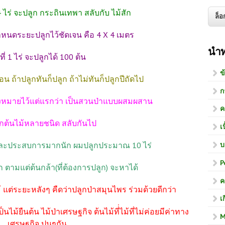
ก 4 ไร่ จะปลูก กระถินเทพา สลับกับ ไม้สัก
นดระยะปลูกไว้ชัดเจน คือ 4 X 4 เมตร
นำ
นที่ 1 ไร่ จะปลูกได้ 100 ต้น
ข
อน ถ้าปลูกทันก็ปลูก ถ้าไม่ทันก็ปลูกปีถัดไป
ก
ุ่งหมายไว้แต่แรกว่า เป็นสวนป่าแบบผสมผสาน
ค
ูกต้นไม้หลายชนิด สลับกันไป
เ
บ
ู้และประสบการมากนัก ผมปลูกประมาณ 10 ไร่
P
 ตามแต่ต้นกล้า(ที่ต้องการปลูก) จะหาได้
ค
 แต่ระยะหลังๆ คืดว่าปลูกป่าสมุนไพร ร่วมด้วยดีกว่า
เ
นไม้ยืนต้น ไม้ป่าเศรษฐกิจ ต้นไม้ที่่ไม้ที่ไม่ค่อยมีค่าทาง
M
เศรษฐกิจ ปนๆกัน